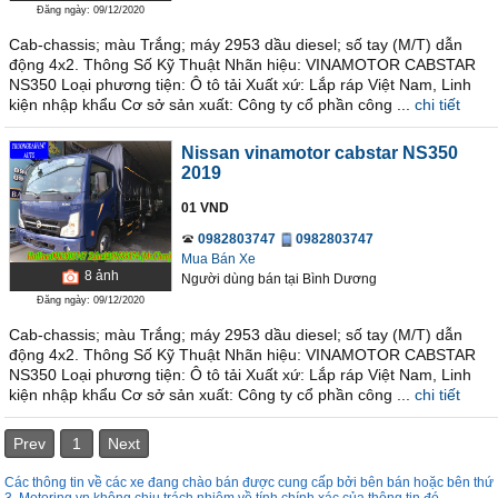
Đăng ngày: 09/12/2020
Cab-chassis; màu Trắng; máy 2953 dầu diesel; số tay (M/T) dẫn
động 4x2. Thông Số Kỹ Thuật Nhãn hiệu: VINAMOTOR CABSTAR
NS350 Loại phương tiện: Ô tô tải Xuất xứ: Lắp ráp Việt Nam, Linh
kiện nhập khẩu Cơ sở sản xuất: Công ty cổ phần công ...
chi tiết
Nissan vinamotor cabstar NS350
2019
01 VND
0982803747
0982803747
Mua Bán Xe
8
ảnh
Người dùng bán
tại
Bình Dương
Đăng ngày: 09/12/2020
Cab-chassis; màu Trắng; máy 2953 dầu diesel; số tay (M/T) dẫn
động 4x2. Thông Số Kỹ Thuật Nhãn hiệu: VINAMOTOR CABSTAR
NS350 Loại phương tiện: Ô tô tải Xuất xứ: Lắp ráp Việt Nam, Linh
kiện nhập khẩu Cơ sở sản xuất: Công ty cổ phần công ...
chi tiết
Prev
1
Next
Các thông tin về các xe đang chào bán được cung cấp bởi bên bán hoặc bên thứ