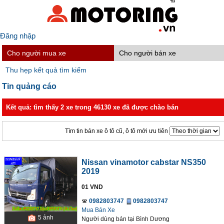
Đăng nhập
Cho người mua xe
Cho người bán xe
Thu hẹp kết quả tìm kiếm
Tin quảng cáo
Kết quả: tìm thấy 2 xe trong 46130 xe đã được chào bán
Tìm tin bán xe ô tô cũ, ô tô mới ưu tiên
Nissan vinamotor cabstar NS350
2019
01 VND
0982803747
0982803747
Mua Bán Xe
5
ảnh
Người dùng bán
tại
Bình Dương