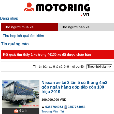
Đăng nhập
Cho người mua xe
Cho người bán xe
Thu hẹp kết quả tìm kiếm
Tin quảng cáo
Kết quả: tìm thấy 1 xe trong 46130 xe đã được chào bán
Tìm tin bán xe ô tô cũ, ô tô mới ưu tiên
Nissan xe tải 3 tấn 5 cũ thùng 4m3
gộp ngân hàng góp tiếp còn 100
triệu 2019
100,000,000 VND
0357764053
0357764053
6
ảnh
Trương Minh Trí