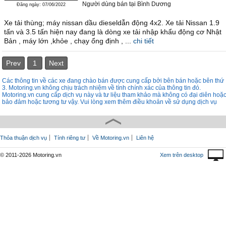
Người dùng bán
tại
Bình Dương
Đăng ngày: 07/06/2022
Xe tải thùng; máy nissan dầu dieseldẫn động 4x2. Xe tải Nissan 1.9
tấn và 3.5 tấn hiện nay đang là dòng xe tải nhập khẩu động cơ Nhật
Bản , máy lớn ,khỏe , chạy ổng định , ...
chi tiết
Prev
1
Next
Các thông tin về các xe đang chào bán được cung cấp bởi bên bán hoặc bên thứ
3. Motoring.vn không chịu trách nhiệm về tính chính xác của thông tin đó.
Motoring.vn cung cấp dịch vụ này và tư liệu tham khảo mà không có đại diên hoặ
bảo đảm hoặc tương tư vậy. Vui lòng xem thêm điều khoản về sử dụng dịch vụ
Thỏa thuận dịch vụ
Tính riêng tư
Về Motoring.vn
Liên hệ
© 2011-2026 Motoring.vn
Xem trên desktop