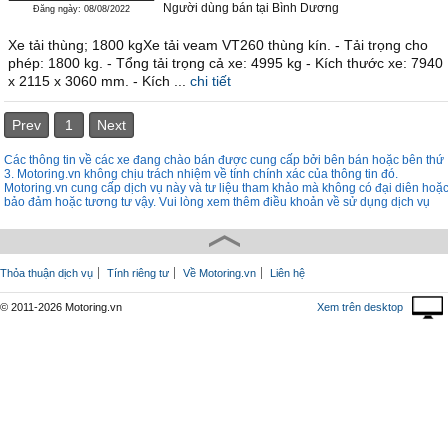
Người dùng bán
tại
Bình Dương
Đăng ngày: 08/08/2022
Xe tải thùng; 1800 kgXe tải veam VT260 thùng kín. - Tải trọng cho
phép: 1800 kg. - Tổng tải trọng cả xe: 4995 kg - Kích thước xe: 7940
x 2115 x 3060 mm. - Kích ...
chi tiết
Prev
1
Next
Các thông tin về các xe đang chào bán được cung cấp bởi bên bán hoặc bên thứ
3. Motoring.vn không chịu trách nhiệm về tính chính xác của thông tin đó.
Motoring.vn cung cấp dịch vụ này và tư liệu tham khảo mà không có đại diên hoặ
bảo đảm hoặc tương tư vậy. Vui lòng xem thêm điều khoản về sử dụng dịch vụ
Thỏa thuận dịch vụ
Tính riêng tư
Về Motoring.vn
Liên hệ
© 2011-2026 Motoring.vn
Xem trên desktop