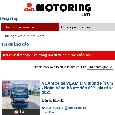
Đăng nhập
Cho người mua xe
Cho người bán xe
Thu hẹp kết quả tìm kiếm
Tin quảng cáo
Kết quả: tìm thấy 1 xe trong 46130 xe đã được chào bán
Tìm tin bán xe ô tô cũ, ô tô mới ưu tiên
VEAM xe tải VEAM 1T9 thùng kín 6m
- Ngân hàng hỗ trợ đến 80% giá trị xe
2021
Liên hệ báo giá
0987420318
0987420318
3
ảnh
Trần Định