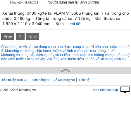
Người dùng bán
tại
Bình Dương
Đăng ngày: 08/08/2022
Xe tải thùng; 3490 kgXe tải VEAM VT350S thùng kín. - Tải trọng cho
phép: 3.490 kg. - Tổng tải trọng cả xe: 7.135 kg - Kích thước xe:
7.920 x 2.110 x 3.040 mm. - Kích ...
chi tiết
Prev
1
Next
Các thông tin về các xe đang chào bán được cung cấp bởi bên bán hoặc bên thứ
3. Motoring.vn không chịu trách nhiệm về tính chính xác của thông tin đó.
Motoring.vn cung cấp dịch vụ này và tư liệu tham khảo mà không có đại diên hoặ
bảo đảm hoặc tương tư vậy. Vui lòng xem thêm điều khoản về sử dụng dịch vụ
Thỏa thuận dịch vụ
Tính riêng tư
Về Motoring.vn
Liên hệ
© 2011-2026 Motoring.vn
Xem trên desktop