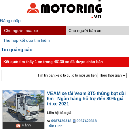
Đăng nhập
Cho người mua xe
Cho người bán xe
Thu hẹp kết quả tìm kiếm
Tin quảng cáo
Kết quả: tìm thấy 1 xe trong 46130 xe đã được chào bán
Tìm tin bán xe ô tô cũ, ô tô mới ưu tiên
VEAM xe tải Veam 3T5 thùng bạt dài
6m - Ngân hàng hỗ trợ đến 80% giá
trị xe 2021
Liên hệ báo giá
0987420318
0987420318
4
ảnh
Trần Định