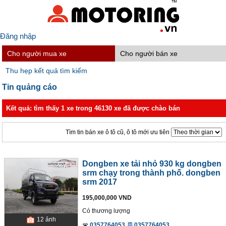
Đăng nhập
Cho người mua xe
Cho người bán xe
Thu hẹp kết quả tìm kiếm
Tin quảng cáo
Kết quả: tìm thấy 1 xe trong 46130 xe đã được chào bán
Tìm tin bán xe ô tô cũ, ô tô mới ưu tiên
Dongben xe tải nhỏ 930 kg dongben
srm chạy trong thành phố. dongben
srm 2017
195,000,000 VND
Có thương lượng
12
ảnh
0357764053
0357764053