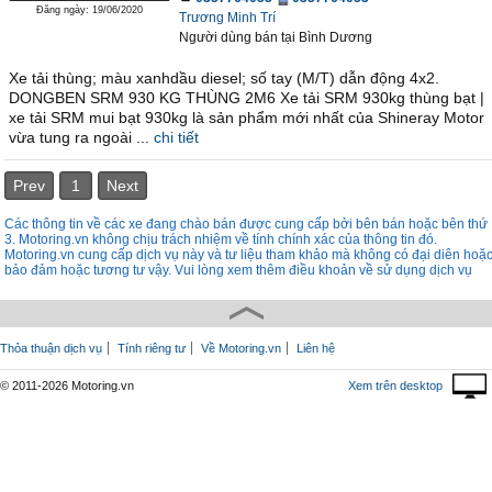
Đăng ngày: 19/06/2020
Trương Minh Trí
Người dùng bán
tại
Bình Dương
Xe tải thùng; màu xanhdầu diesel; số tay (M/T) dẫn động 4x2.
DONGBEN SRM 930 KG THÙNG 2M6 Xe tải SRM 930kg thùng bạt |
xe tải SRM mui bạt 930kg là sản phẩm mới nhất của Shineray Motor
vừa tung ra ngoài ...
chi tiết
Prev
1
Next
Các thông tin về các xe đang chào bán được cung cấp bởi bên bán hoặc bên thứ
3. Motoring.vn không chịu trách nhiệm về tính chính xác của thông tin đó.
Motoring.vn cung cấp dịch vụ này và tư liệu tham khảo mà không có đại diên hoặ
bảo đảm hoặc tương tư vậy. Vui lòng xem thêm điều khoản về sử dụng dịch vụ
Thỏa thuận dịch vụ
Tính riêng tư
Về Motoring.vn
Liên hệ
© 2011-2026 Motoring.vn
Xem trên desktop