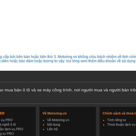
 cấp bởi bên bán hoặc bên thứ 3. Motoring.vn không chịu trách nhiệm về tính chín
ại diên hoặc bảo đảm hoặc tương tư vậy. Vui lòng xem thêm điều khoản về sử dụng
cáo mua bán ô tô và xe máy công trình, nơi người mua và người bán trê
LER
Về Motoring.vn
Chính sách và thoả 
h vụ PRO
Về Motoring.vn
Tính riêng tư
 nghề ô tô
Nội dung
Thoả thuận dịch vụ
uận dịch vụ PRO
Liên hệ
ng tư PRO