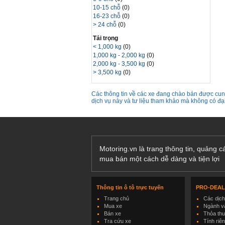
10-15 chỗ
(0)
16-23 chỗ
(0)
> 24 chỗ
(0)
Tải trọng
< 1,000 kg
(0)
1,000 kg - 2,000 kg
(0)
2,000 kg - 3,500 kg
(0)
> 3,500 kg
(0)
Các thông tin về các xe đang chào bán được cung
dịch vụ này và tư liệu tham khảo mà không có đ
Motoring.vn là trang thông tin, quảng 
mua bán một cách dễ dàng và tiện lợi
Thông tin ô tô trực tuyến
PRO-DEA
Trang chủ
Các dịc
Mua xe
Ngành và
Bán xe
Thỏa th
Tra cứu xe
Tính riê