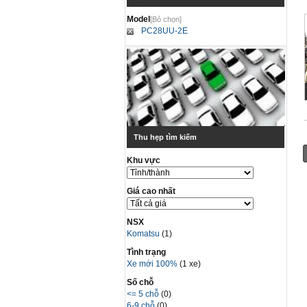
Model
[Bỏ chọn]
PC28UU-2E
Thu hẹp tìm kiếm
Khu vực
Giá cao nhất
NSX
Komatsu
(1)
Tình trạng
Xe mới 100%
(1 xe)
Số chỗ
<= 5 chỗ
(0)
6-9 chỗ
(0)