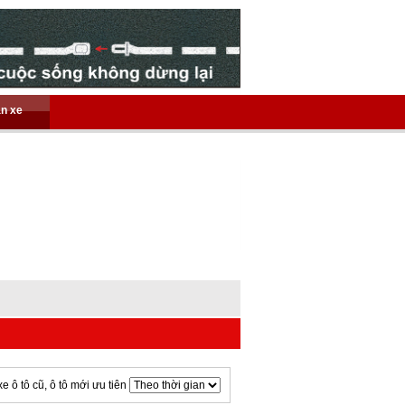
án xe
xe ô tô cũ, ô tô mới ưu tiên