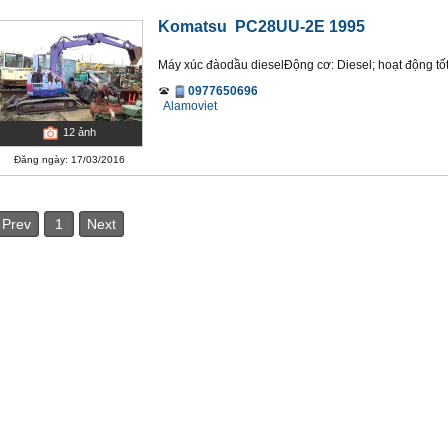
Komatsu PC28UU-2E 1995
Máy xúc đàodầu dieselĐộng cơ: Diesel; hoạt động tố
0977650696
Alamoviet
12
ảnh
Đăng ngày: 17/03/2016
Prev
1
Next