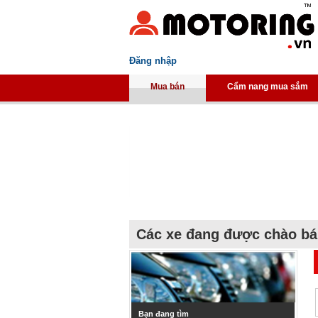
Đăng nhập
Mua bán
Cẩm nang mua sắm
Các xe đang được chào b
Bạn đang tìm