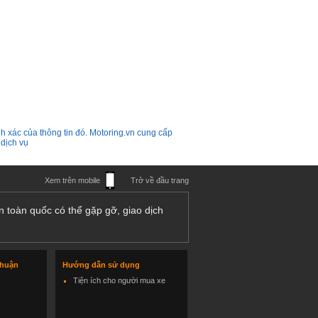
h xác của thông tin đó. Motoring.vn cung cấp
 dịch vụ
Xem trên mobile
Trở về đầu trang
n toàn quốc có thể gặp gỡ, giao dịch
thuận
Hướng dẫn sử dụng
Tiện ích cho người mua xe