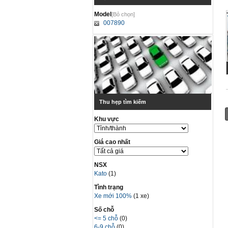
Model
[Bỏ chọn]
007890
Thu hẹp tìm kiếm
Khu vực
Giá cao nhất
NSX
Kato
(1)
Tình trạng
Xe mới 100%
(1 xe)
Số chỗ
<= 5 chỗ
(0)
6-9 chỗ
(0)