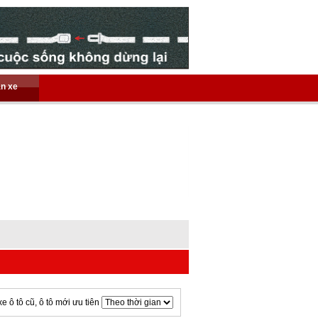
án xe
xe ô tô cũ, ô tô mới ưu tiên