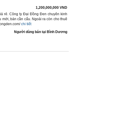
1,200,000,000 VND
iá rẻ. Công ty Đại Đồng Đen chuyên kinh
u mới, bán cần cẩu. Ngoài ra còn cho thuê
idongden.com/
chi tiết
Người dùng bán
tại
Bình Dương