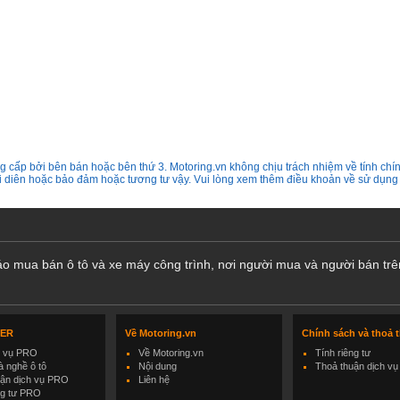
 cấp bởi bên bán hoặc bên thứ 3. Motoring.vn không chịu trách nhiệm về tính chín
ại diên hoặc bảo đảm hoặc tương tư vậy. Vui lòng xem thêm điều khoản về sử dụng
cáo mua bán ô tô và xe máy công trình, nơi người mua và người bán trê
LER
Về Motoring.vn
Chính sách và thoả 
h vụ PRO
Về Motoring.vn
Tính riêng tư
 nghề ô tô
Nội dung
Thoả thuận dịch vụ
uận dịch vụ PRO
Liên hệ
ng tư PRO