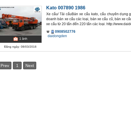
Kato 007890 1986
Xe cẩu/ Tải cẩuBán xe cẩu kato, cẩu chuyên dụng g
doanh bán xe cẩu các loại, bán xe cẩu cũ, bán xe cẩ
xe cẩu từ 20 tấn đến 220 tấn các loại. http://www.da
0908502776
daidongden
1
ảnh
Đăng ngày: 08/03/2016
Prev
1
Next