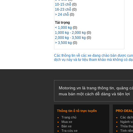
10-15 chỗ
(0)
16-23 chỗ
(0)
> 24 chỗ
(0)
Tải trọng
< 1,000 kg
(0)
1,000 kg - 2,000 kg
(0)
2,000 kg - 3,500 kg
(0)
> 3,500 kg
(0)
Các thông tin về các xe đang chào bán được cung
dịch vụ này và tư liệu tham khảo mà không có đ
Motoring.vn là trang thông tin, quảng 
mua bán một cách dễ dàng và tiện lợi
Thông tin ô tô trực tuyến
PRO-DEA
Trang chủ
Các dịc
Mua xe
Ngành và
Bán xe
Thỏa th
Tra cứu xe
Tính riê