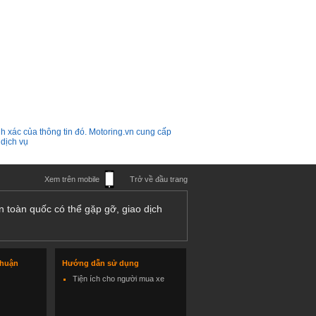
h xác của thông tin đó. Motoring.vn cung cấp
 dịch vụ
Xem trên mobile
Trở về đầu trang
n toàn quốc có thể gặp gỡ, giao dịch
thuận
Hướng dẫn sử dụng
Tiện ích cho người mua xe