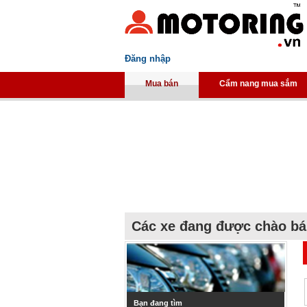
Đăng nhập
Mua bán
Cẩm nang mua sắm
Các xe đang được chào b
Bạn đang tìm