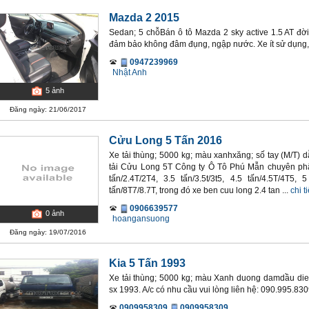
Mazda 2 2015
Sedan; 5 chỗBán ô tô Mazda 2 sky active 1.5 AT đời
đảm bảo không đâm đụng, ngập nước. Xe ít sử dụng, 
0947239969
Nhật Anh
5
ảnh
Đăng ngày: 21/06/2017
Cửu Long 5 Tấn 2016
Xe tải thùng; 5000 kg; màu xanhxăng; số tay (M/T) 
tải Cửu Long 5T Công ty Ô Tô Phú Mẫn chuyên phâ
tấn/2.4T/2T4, 3.5 tấn/3.5t/3t5, 4.5 tấn/4.5T/4T5, 
tấn/8T7/8.7T, trong đó xe ben cuu long 2.4 tan ...
chi ti
0906639577
0
ảnh
hoangansuong
Đăng ngày: 19/07/2016
Kia 5 Tấn 1993
Xe tải thùng; 5000 kg; màu Xanh duong damdầu diesel
sx 1993. A/c có nhu cầu vui lòng liên hệ: 090.995.83
0909958309
0909958309