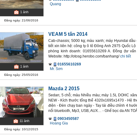
Quang
1
ảnh
Đăng ngày: 21/06/2016
VEAM 5 tấn 2014
Cab-chassis; 5000 kg; màu xanh; máy Hyundai dầu di
tiết xin liên hệ: công ty ô tô Đông Anh 2975 Quốc L
phòng kinh doanh: 01655610269 A. Đồng (tư vấn
Website: http://otosg.herobo.com/banhang/
chi tiết
01655610269
1
ảnh
Mr. Sơn
Đăng ngày: 25/05/2016
Mazda 2 2015
Sedan; 5 chỗ; màu Nhiều màu; máy 1.5L DOHC xăng
NEW - Kích thước tổng thể 4320x1695x1470 - Hệ thốn
điện - Đèn chạy ban ngày - Tay lái điều chỉnh 4 hướ
nối bluetooth, Mp3, USB, AUX… - Ghế bọc da AN TOÀN
0903450587
11
ảnh
Hoàng Gia
Đăng ngày: 10/12/2015