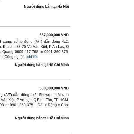
Người dùng bán
tại
Hà Nội
557,000,000 VND
AT xăng; số tự động (A/T) dẫn động 4x2.
Địa chỉ: 73-75 Võ Văn Kiệt, P An Lạc, Q
c Quang 0909 417 798 or 0901 360 375.
bị Công nghệ ...
chi tiết
Người dùng bán
tại
Hồ Chí Minh
530,000,000 VND
động (A/T) dẫn động 4x2. Showroom Mazda
õ Văn Kiệt, P An Lạc, Q Bình Tân, TP HCM.
8 or 0901 360 375. - Dài x Rộng x Cao:
Người dùng bán
tại
Hồ Chí Minh