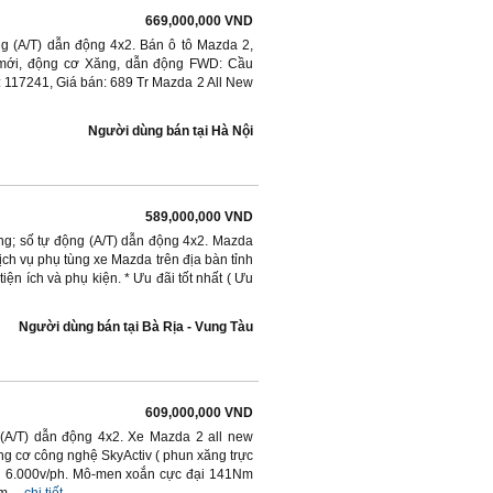
669,000,000 VND
ng (A/T) dẫn động 4x2. Bán ô tô Mazda 2,
e mới, động cơ Xăng, dẫn động FWD: Cầu
: 117241, Giá bán: 689 Tr Mazda 2 All New
Người dùng bán
tại
Hà Nội
589,000,000 VND
ăng; số tự động (A/T) dẫn động 4x2. Mazda
 vụ phụ tùng xe Mazda trên địa bàn tỉnh
iện ích và phụ kiện. * Ưu đãi tốt nhất ( Ưu
Người dùng bán
tại
Bà Rịa - Vung Tàu
609,000,000 VND
 (A/T) dẫn động 4x2. Xe Mazda 2 all new
ng cơ công nghệ SkyActiv ( phun xăng trực
tại 6.000v/ph. Mô-men xoắn cực đại 141Nm