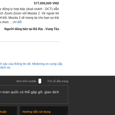
577,000,000 VND
ự động ly hợp kép (dual clutch - DCT) dẫn
ch Zoom-Zoom với Mazda 2. Vẻ ngoài trẻ
 trội. Mazda 2 sẽ mang lại cho bạn sự trải
 chọn ...
chi tiết
Người dùng bán
tại
Bà Rịa - Vung Tàu
h xác của thông tin đó. Motoring.vn cung cấp
 dịch vụ
Xem trên mobile
Trở về đầu trang
n toàn quốc có thể gặp gỡ, giao dịch
thuận
Hướng dẫn sử dụng