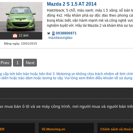
Mazda 2 S 1.5 AT 2014
Hatchback; 5 chỗ; màu xanh; máy 1.5 xăng; số bán t
động 4x2. Hãy khám phá sự độc đáo theo phong cá
trung khác biệt, vận hành mạnh mẻ và công nghệ vượt
nghiệm tuyệt vời. Hãy lái Mazda 2 và khám khá sự lựa
0938806971
12
ảnh
mazdavungtau
Đăng ngày: 23/01/2015
Prev
1
Next
 cấp bởi bên bán hoặc bên thứ 3. Motoring.vn không chịu trách nhiệm về tính chín
ại diên hoặc bảo đảm hoặc tương tư vậy. Vui lòng xem thêm điều khoản về sử dụng
cáo mua bán ô tô và xe máy công trình, nơi người mua và người bán trê
LER
Về Motoring.vn
Chính sách và thoả 