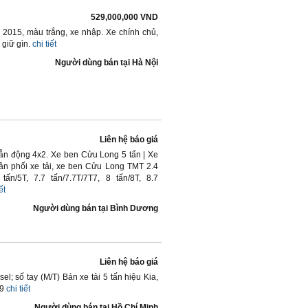
529,000,000 VND
 2015, màu trắng, xe nhập. Xe chính chủ,
giữ gìn.
chi tiết
Người dùng bán
tại
Hà Nội
Liên hệ báo giá
dẫn động 4x2. Xe ben Cửu Long 5 tấn | Xe
n phối xe tải, xe ben Cửu Long TMT 2.4
5 tấn/5T, 7.7 tấn/7.7T/7T7, 8 tấn/8T, 8.7
ết
Người dùng bán
tại
Bình Dương
Liên hệ báo giá
; số tay (M/T) Bán xe tải 5 tấn hiệu Kia,
09
chi tiết
Người dùng bán
tại
Hồ Chí Minh