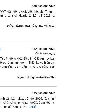
520,000,000 VND
(M/T) dẫn động 4x2. Liên hệ: Ms. Thanh -
Bán ô tô mới Mazda 2 1.5 MT 2013 tại
CỬA HÀNG/ ĐẠI LÝ
tại
Hồ Chí Minh
0
382,000,000 VND
Có thương lượng
T) dẫn động 4x2. Siêu thị Ô tô Ánh Lý bán
 sơ rút nhanh gọn. - Thiết kế xe hiện đại,
, phanh đĩa ABS 4 bánh, màu bạc sáng đẹp,
Người dùng bán
tại
Phú Thọ
465,000,000 VND
mình cần bán Mazda 2, đời 2016. Xe chính
ất mới (mới từ trong ra ngoài). Cam kết mọi
còn đủ 2 khóa từ. ...
chi tiết