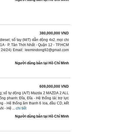
380,000,000 VND
esel; số tay (M/T) dẫn động 4x2. mọi chi
ộ 1A - P. Tân Thới Nhất - Quận 12 - TP.HCM
 24/24) Email: leemindong92@gmail.com
Người dùng bán
tại
Hồ Chí Minh
609,000,000 VND
; số tự động (A/T) Mazda 2 MAZDA 2 ALL
g phanh: Đĩa, Đĩa - Hệ thống lái: trợ lực
ng - Hệ thống âm thanh 6 loa, đầu CD, kết
 - Hệ ...
chi tiết
Người dùng bán
tại
Hồ Chí Minh