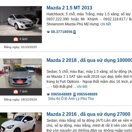
Mazda 2 1.5 MT 2013
Hatchback; 5 chỗ; màu Trắng; máy 1.5 xăng; số tay 
0937.222.390 hoặc Mr. Khánh - 0932.118.817./ 
Showroom Mazda Phú Mỹ Hưng.
chi tiết
08.37718056
4
ảnh
Đăng ngày: 31/10/2025
Mazda 2 2018
, đã qua sử dụng 10000
Sedan; 5 chỗ; màu Bạc; máy 1.5 xăng; số tự động (A/
xe Mazda 2 1.5AT sản xuất 2018 cực đẹp, biển tỉnh hồ
trang bị Full Options - Ngoại thất mâm đúc 16 Inch
… - Nội thất ghế ...
chi tiết
7
ảnh
0965648889
0965648889
Siêu thị Ô tô Ánh Lý Phú Thọ
Đăng ngày: 18/12/2024
Mazda 2 2016
, đã qua sử dụng 27000
Sedan; màu trắng; số tự động (A/T) Lên đời xe nên 
chủ, số tự động, màu trắng, mình đi rất ít nên còn r
thứ còn nguyên zin (không đâm va, không ngập nước), 