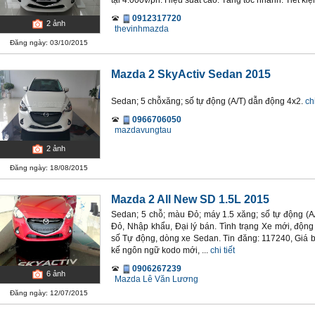
tại 4.000v/ph. Hiệu suất cao. Tăng tốc nhanh. Tiết kiệm
0912317720
2
ảnh
thevinhmazda
Đăng ngày: 03/10/2015
Mazda 2 SkyActiv Sedan 2015
Sedan; 5 chỗxăng; số tự động (A/T) dẫn động 4x2.
chi
0966706050
mazdavungtau
2
ảnh
Đăng ngày: 18/08/2015
Mazda 2 All New SD 1.5L 2015
Sedan; 5 chỗ; màu Đỏ; máy 1.5 xăng; số tự động (
Đỏ, Nhập khẩu, Đại lý bán. Tình trạng Xe mới, độn
số Tự động, dòng xe Sedan. Tin đăng: 117240, Giá bá
kế ngôn ngữ kodo mới, ...
chi tiết
0906267239
6
ảnh
Mazda Lê Văn Lương
Đăng ngày: 12/07/2015