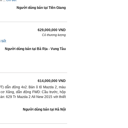
 ...
chi tiết
Người dùng bán
tại
Tiền Giang
629,000,000 VND
Có thương lượng
 tiết
Người dùng bán
tại
Bà Rịa - Vung Tàu
614,000,000 VND
A/T) dẫn động 4x2. Bán ô tô Mazda 2, màu
g cơ Xăng, dẫn động FWD: Cầu trước, hộp
n: 629 Tr Mazda 2 All New 2015 với thiết
Người dùng bán
tại
Hà Nội