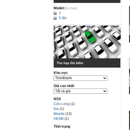
Model
[Bỏ chọn]
2
5 tấn
Thu hẹp tìm kiếm
Khu vực
Giá cao nhất
NSX
Cửu Long
(1)
Kia
(1)
Mazda
(13)
VEAM
(1)
Tình trạng