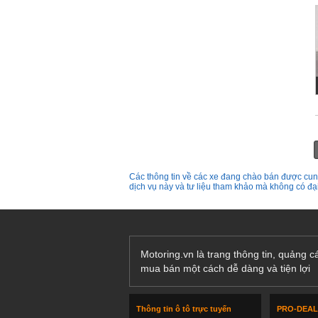
Các thông tin về các xe đang chào bán được cung
dịch vụ này và tư liệu tham khảo mà không có đ
Motoring.vn là trang thông tin, quảng 
mua bán một cách dễ dàng và tiện lợi
Thông tin ô tô trực tuyến
PRO-DEA