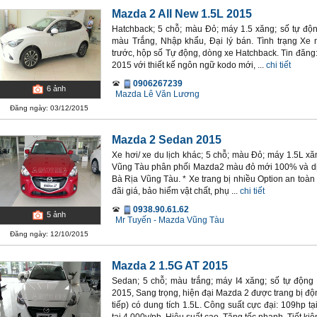
Mazda 2 All New 1.5L 2015
Hatchback; 5 chỗ; màu Đỏ; máy 1.5 xăng; số tự độ
màu Trắng, Nhập khẩu, Đại lý bán. Tình trạng X
trước, hộp số Tự động, dòng xe Hatchback. Tin đăng
2015 với thiết kế ngôn ngữ kodo mới, ...
chi tiết
0906267239
6
ảnh
Mazda Lê Văn Lương
Đăng ngày: 03/12/2015
Mazda 2 Sedan 2015
Xe hơi/ xe du lịch khác; 5 chỗ; màu Đỏ; máy 1.5L x
Vũng Tàu phân phối Mazda2 màu đỏ mới 100% và dịch
Bà Rịa Vũng Tàu. * Xe trang bị nhiều Option an toàn t
đãi giá, bảo hiểm vật chất, phụ ...
chi tiết
0938.90.61.62
5
ảnh
Mr Tuyến - Mazda Vũng Tàu
Đăng ngày: 12/10/2015
Mazda 2 1.5G AT 2015
Sedan; 5 chỗ; màu trắng; máy I4 xăng; số tự động
2015, Sang trọng, hiện đại Mazda 2 được trang bị độ
tiếp) có dung tích 1.5L. Công suất cực đại: 109hp 