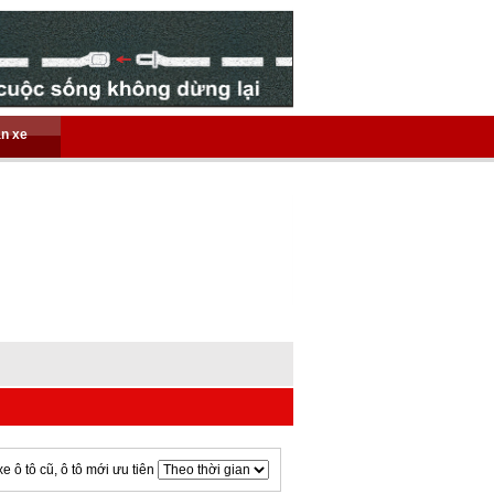
án xe
xe ô tô cũ, ô tô mới ưu tiên