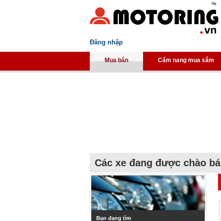
Đăng nhập
Mua bán
Cẩm nang mua sắm
Các xe đang được chào b
Bạn đang tìm