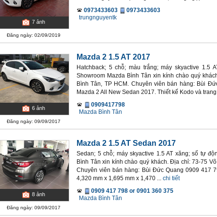
0973433603
0973433603
trungnguyentk
7
ảnh
Đăng ngày: 02/09/2019
Mazda 2 1.5 AT 2017
Hatchback; 5 chỗ; màu trắng; máy skyactive 1.5 
Showroom Mazda Bình Tân xin kính chào quý khách. 
Bình Tân, TP HCM. Chuyên viên bán hàng: Bùi Đứ
Mazda 2 All New Sedan 2017. Thiết kế Kodo và trang 
0909417798
6
ảnh
Mazda Bình Tân
Đăng ngày: 09/09/2017
Mazda 2 1.5 AT Sedan 2017
Sedan; 5 chỗ; máy skyactive 1.5 AT xăng; số tự 
Bình Tân xin kính chào quý khách. Địa chỉ: 73-75 V
Chuyên viên bán hàng: Bùi Đức Quang 0909 417 79
4,320 mm x 1,695 mm x 1,470 ...
chi tiết
0909 417 798 or 0901 360 375
8
ảnh
Mazda Bình Tân
Đăng ngày: 09/09/2017