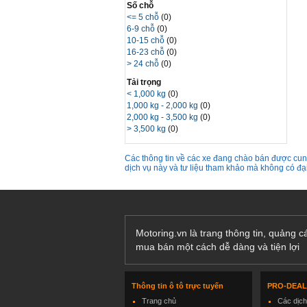
Số chỗ
<= 5 chỗ
(0)
6-9 chỗ
(0)
10-15 chỗ
(0)
16-23 chỗ
(0)
> 24 chỗ
(0)
Tải trọng
< 1,000 kg
(0)
1,000 kg - 2,000 kg
(0)
2,000 kg - 3,500 kg
(0)
> 3,500 kg
(0)
Các thông tin về các xe đang chào bán được cung
dịch vụ này và tư liệu tham khảo mà không có đ
Motoring.vn là trang thông tin, quảng 
mua bán một cách dễ dàng và tiện lợi
Thông tin ô tô trực tuyến
PRO-DEA
Trang chủ
Các dịc