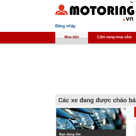
Đăng nhập
Mua bán
Cẩm nang mua sắm
Các xe đang được chào b
Bạn đang tìm