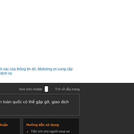
h xác của thông tin đó. Motoring.vn cung cấp
 dịch vụ
Xem trên mobile
Trở về đầu trang
n toàn quốc có thể gặp gỡ, giao dịch
thuận
Hướng dẫn sử dụng
Tiện ích cho người mua xe