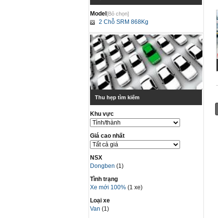
Model
[Bỏ chọn]
2 Chỗ SRM 868Kg
Thu hẹp tìm kiếm
Khu vực
Giá cao nhất
NSX
Dongben
(1)
Tình trạng
Xe mới 100%
(1 xe)
Loại xe
Van
(1)