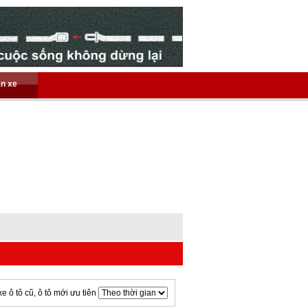
án xe
xe ô tô cũ, ô tô mới ưu tiên