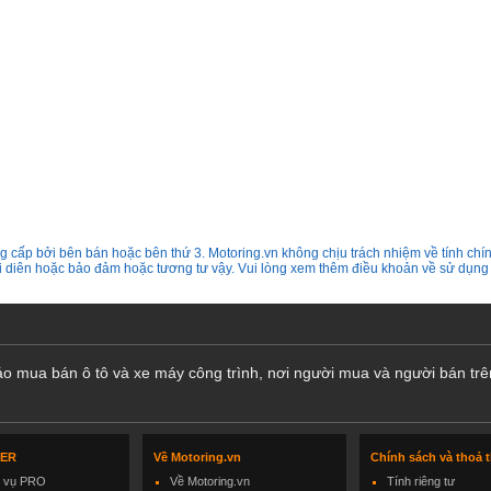
 cấp bởi bên bán hoặc bên thứ 3. Motoring.vn không chịu trách nhiệm về tính chín
ại diên hoặc bảo đảm hoặc tương tư vậy. Vui lòng xem thêm điều khoản về sử dụng
cáo mua bán ô tô và xe máy công trình, nơi người mua và người bán trê
LER
Về Motoring.vn
Chính sách và thoả 
h vụ PRO
Về Motoring.vn
Tính riêng tư