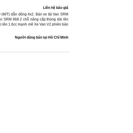
Liên hệ báo giá
y (M/T) dẫn động 4x2. Bán xe tải Van SRM
Van SRM 868 2 chỗ nâng cấp thùng dài lên
p lên 1.6cc mạnh mẽ Xe Van V2 phiên bản
Người dùng bán
tại
Hồ Chí Minh