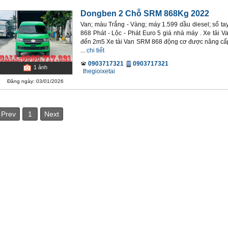
Dongben 2 Chỗ SRM 868Kg 2022
Van; màu Trắng - Vàng; máy 1.599 dầu diesel; số ta
868 Phát - Lộc - Phát Euro 5 giá nhà máy . Xe tải 
đến 2m5 Xe tải Van SRM 868 động cơ được nâng cấ
...
chi tiết
0903717321
0903717321
1
ảnh
thegioixetai
Đăng ngày: 03/01/2026
Prev
1
Next