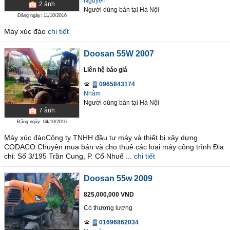
Nguyên
2
ảnh
Người dùng bán
tại
Hà Nội
Đăng ngày: 11/10/2016
Máy xúc đào
chi tiết
Doosan 55W 2007
Liên hệ báo giá
0965843174
Nhâm
Người dùng bán
tại
Hà Nội
7
ảnh
Đăng ngày: 04/10/2016
Máy xúc đàoCông ty TNHH đầu tư máy và thiết bị xây dựng
CODACO Chuyên mua bán và cho thuê các loại máy công trình Địa
chỉ: Số 3/195 Trần Cung, P. Cổ Nhuế ...
chi tiết
Doosan 55w 2009
825,000,000 VND
Có thương lượng
01696862034