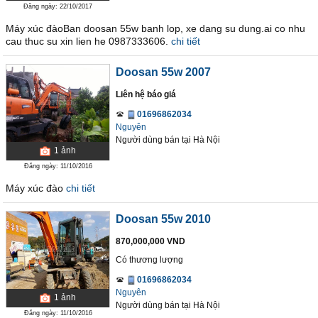
Đăng ngày: 22/10/2017
Máy xúc đàoBan doosan 55w banh lop, xe dang su dung.ai co nhu
cau thuc su xin lien he 0987333606.
chi tiết
Doosan 55w 2007
Liên hệ báo giá
01696862034
Nguyên
Người dùng bán
tại
Hà Nội
1
ảnh
Đăng ngày: 11/10/2016
Máy xúc đào
chi tiết
Doosan 55w 2010
870,000,000 VND
Có thương lượng
01696862034
Nguyên
1
ảnh
Người dùng bán
tại
Hà Nội
Đăng ngày: 11/10/2016