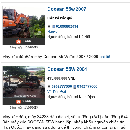
Doosan 55w 2007
Liên hệ báo giá
01696862034
Nguyên
Người dùng bán
tại
Hà Nội
1
ảnh
Đăng ngày: 19/08/2015
Máy xúc đàoBán máy Doosan 55 W đời 2007 / 2009
chi tiết
Doosan 55W 2004
495,000,000 VND
0962777666
0962777666
Vũ Tiến Đạt
Người dùng bán
tại
Nam Ðịnh
3
ảnh
Đăng ngày: 14/05/2015
Máy xúc đào; máy 34233 dầu diesel; số tự động (A/T) dẫn động 6x4.
Bán máy xúc DOOSAN 55W bánh lốp, nhập khẩu nguyên chiếc từ
Hàn Quốc, máy đang sửa đụng để thi công, chất máy còn zin, muốn