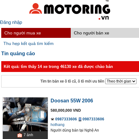
Đăng nhập
Cho người mua xe
Cho người bán xe
Thu hẹp kết quả tìm kiếm
Tin quảng cáo
Kết quả: tìm thấy 14 xe trong 46130 xe đã được chào bán
Tìm tin bán xe ô tô cũ, ô tô mới ưu tiên
Doosan 55W 2006
580,000,000 VND
0987333606
0987333606
hothang
Người dùng bán
tại
Nghệ An
7
ảnh