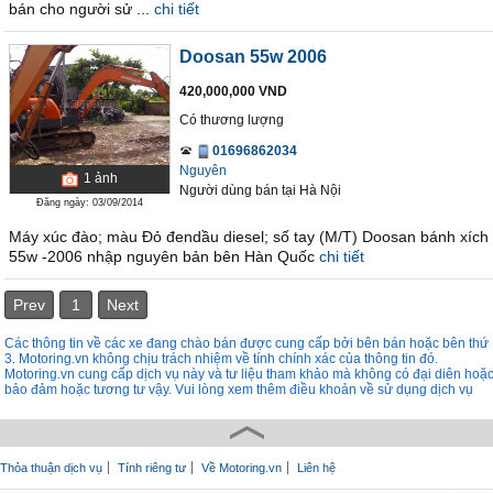
bán cho người sử ...
chi tiết
Doosan 55w 2006
420,000,000 VND
Có thương lượng
01696862034
Nguyên
1
ảnh
Người dùng bán
tại
Hà Nội
Đăng ngày: 03/09/2014
Máy xúc đào; màu Đỏ đendầu diesel; số tay (M/T) Doosan bánh xích
55w -2006 nhập nguyên bản bên Hàn Quốc
chi tiết
Prev
1
Next
Các thông tin về các xe đang chào bán được cung cấp bởi bên bán hoặc bên thứ
3. Motoring.vn không chịu trách nhiệm về tính chính xác của thông tin đó.
Motoring.vn cung cấp dịch vụ này và tư liệu tham khảo mà không có đại diên hoặ
bảo đảm hoặc tương tư vậy. Vui lòng xem thêm điều khoản về sử dụng dịch vụ
Thỏa thuận dịch vụ
Tính riêng tư
Về Motoring.vn
Liên hệ