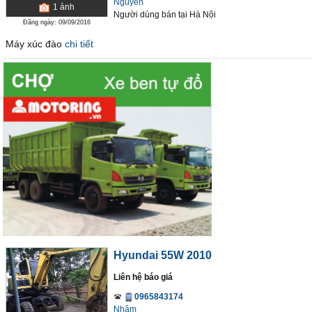
Nguyên
1
ảnh
Người dùng bán
tại
Hà Nội
Đăng ngày: 09/09/2016
Máy xúc đào
chi tiết
Hyundai 55W 2010
Liên hệ báo giá
0965843174
Nhâm