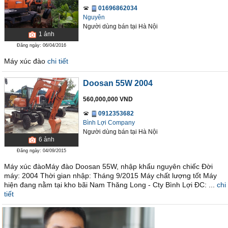
01696862034
Nguyên
Người dùng bán
tại
Hà Nội
1
ảnh
Đăng ngày: 06/04/2016
Máy xúc đào
chi tiết
Doosan 55W 2004
560,000,000 VND
0912353682
Bình Lợi Company
Người dùng bán
tại
Hà Nội
6
ảnh
Đăng ngày: 04/09/2015
Máy xúc đàoMáy đào Doosan 55W, nhập khẩu nguyên chiếc Đời
máy: 2004 Thời gian nhập: Tháng 9/2015 Máy chất lượng tốt Máy
hiện đang nằm tại kho bãi Nam Thăng Long - Cty Bình Lợi ĐC: ...
chi
tiết