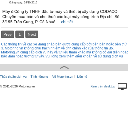
Đăng ngày: 24/10/2016
Máy ủiCông ty TNHH đầu tư máy và thiết bị xây dựng CODACO
Chuyên mua bán và cho thuê các loại máy công trình Địa chỉ: Số
3/195 Trần Cung, P. Cổ Nhuế ...
chi tiết
Prev
1
Next
Các thông tin về các xe đang chào bán được cung cấp bởi bên bán hoặc bên thứ
3. Motoring.vn không chịu trách nhiệm về tính chính xác của thông tin đó.
Motoring.vn cung cấp dịch vụ này và tư liệu tham khảo mà không có đại diên hoặ
bảo đảm hoặc tương tư vậy. Vui lòng xem thêm điều khoản về sử dụng dịch vụ
Thỏa thuận dịch vụ
Tính riêng tư
Về Motoring.vn
Liên hệ
© 2011-2026 Motoring.vn
Xem trên desktop