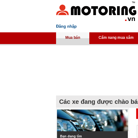
Đăng nhập
Mua bán
Cẩm nang mua sắm
Các xe đang được chào b
Bạn đang tìm