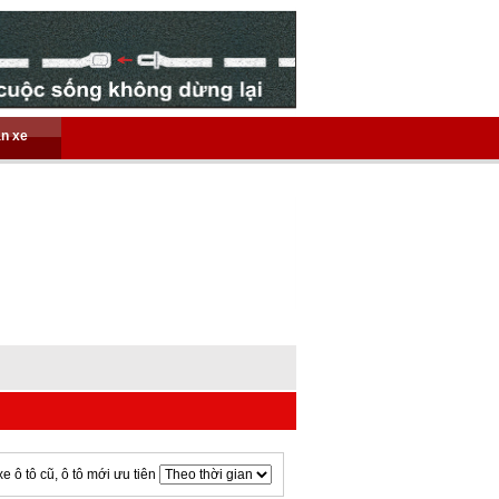
án xe
xe ô tô cũ, ô tô mới ưu tiên