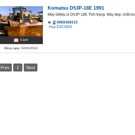
Komatsu D53P-18E 1991
Máy ủiMáy ủi D53P-18E Tình trạng: Máy đep, chất lượ
0989366515
Huy EXCADO
4
ảnh
Đăng ngày: 04/01/2014
Prev
1
Next