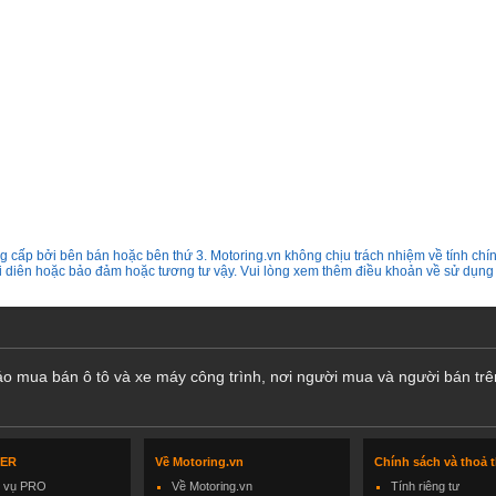
 cấp bởi bên bán hoặc bên thứ 3. Motoring.vn không chịu trách nhiệm về tính chín
ại diên hoặc bảo đảm hoặc tương tư vậy. Vui lòng xem thêm điều khoản về sử dụng
cáo mua bán ô tô và xe máy công trình, nơi người mua và người bán trê
LER
Về Motoring.vn
Chính sách và thoả 
h vụ PRO
Về Motoring.vn
Tính riêng tư