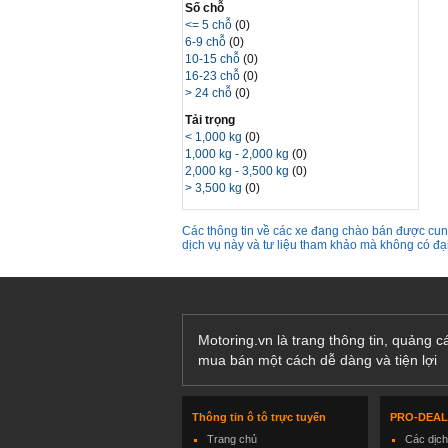
Số chỗ
<= 5 chỗ
(0)
6-9 chỗ
(0)
10-15 chỗ
(0)
16-23 chỗ
(0)
> 24 chỗ
(0)
Tải trọng
< 1,000 kg
(0)
1,000 kg - 2,000 kg
(0)
2,000 kg - 3,500 kg
(0)
> 3,500 kg
(0)
Các thông tin về các xe đang chào bán được cung
dịch vụ này và tư liệu tham khảo mà không có đ
Motoring.vn là trang thông tin, quảng 
mua bán một cách dễ dàng và tiện lợi
Thông tin ô tô trực tuyến
PRO-DEA
Trang chủ
Các dịc