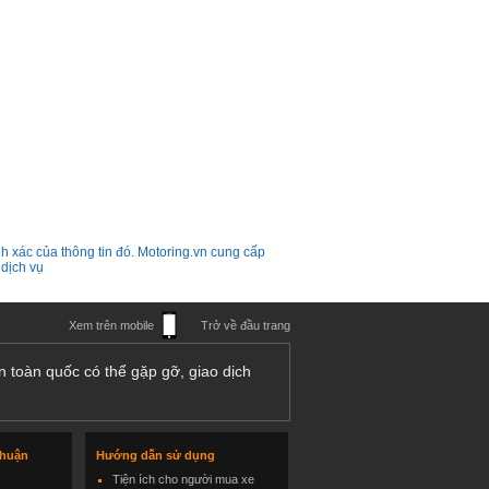
h xác của thông tin đó. Motoring.vn cung cấp
 dịch vụ
Xem trên mobile
Trở về đầu trang
n toàn quốc có thể gặp gỡ, giao dịch
thuận
Hướng dẫn sử dụng
Tiện ích cho người mua xe