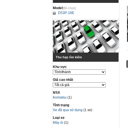
Model
[Bỏ chọn]
D53P-18E
Thu hẹp tìm kiếm
Khu vực
Giá cao nhất
NSX
Komatsu
(1)
Tình trạng
Xe đã qua sử dụng
(1 xe)
Loại xe
Máy ủi
(1)