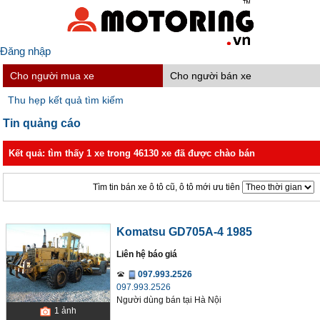
Đăng nhập
Cho người mua xe
Cho người bán xe
Thu hẹp kết quả tìm kiếm
Tin quảng cáo
Kết quả: tìm thấy 1 xe trong 46130 xe đã được chào bán
Tìm tin bán xe ô tô cũ, ô tô mới ưu tiên
Komatsu GD705A-4 1985
Liên hệ báo giá
097.993.2526
097.993.2526
Người dùng bán
tại
Hà Nội
1
ảnh