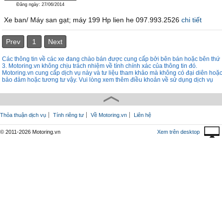
Đăng ngày: 27/06/2014
Xe ban/ Máy san gạt; máy 199 Hp lien he 097.993.2526
chi tiết
Prev
1
Next
Các thông tin về các xe đang chào bán được cung cấp bởi bên bán hoặc bên thứ
3. Motoring.vn không chịu trách nhiệm về tính chính xác của thông tin đó.
Motoring.vn cung cấp dịch vụ này và tư liệu tham khảo mà không có đại diên hoặ
bảo đảm hoặc tương tư vậy. Vui lòng xem thêm điều khoản về sử dụng dịch vụ
Thỏa thuận dịch vụ
Tính riêng tư
Về Motoring.vn
Liên hệ
© 2011-2026 Motoring.vn
Xem trên desktop