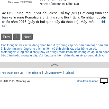
Đăng ngày: 26/08/2020
Người dùng bán
tại
Ðồng Nai
Xe lu/ Lu rung; màu XANHdầu diesel; số tay (M/T) Hết công trình cần
bán xe lu rung Komatsu 2.5 tấn (lu rung lên 4 tấn). Xe nhập nguyên
chiếc năm 2015 (giấy tờ hải quan đầy đủ theo xe). Máy, màu ...
chi
tiết
Prev
1
Next
Các thông tin về các xe đang chào bán được cung cấp bởi bên bán hoặc bên thứ
3. Motoring.vn không chịu trách nhiệm về tính chính xác của thông tin đó.
Motoring.vn cung cấp dịch vụ này và tư liệu tham khảo mà không có đại diên hoặ
bảo đảm hoặc tương tư vậy. Vui lòng xem thêm điều khoản về sử dụng dịch vụ
Thỏa thuận dịch vụ
Tính riêng tư
Về Motoring.vn
Liên hệ
© 2011-2026 Motoring.vn
Xem trên desktop