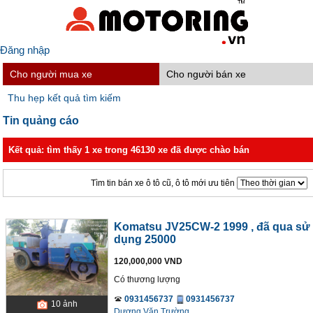
Đăng nhập
Cho người mua xe
Cho người bán xe
Thu hẹp kết quả tìm kiếm
Tin quảng cáo
Kết quả: tìm thấy 1 xe trong 46130 xe đã được chào bán
Tìm tin bán xe ô tô cũ, ô tô mới ưu tiên
Komatsu JV25CW-2 1999
, đã qua sử
dụng 25000
120,000,000 VND
Có thương lượng
0931456737
0931456737
10
ảnh
Dương Văn Trường