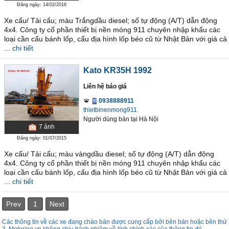
Đăng ngày: 14/02/2016
Xe cẩu/ Tải cẩu; màu Trắngdầu diesel; số tự động (A/T) dẫn động
4x4. Công ty cổ phần thiết bị nền móng 911 chuyên nhập khẩu các
loại cần cẩu bánh lốp, cẩu địa hình lốp béo cũ từ Nhật Bản với giá cả
...
chi tiết
Kato KR35H 1992
Liên hệ báo giá
0938888911
thietbinenmong911
Người dùng bán
tại
Hà Nội
7
ảnh
Đăng ngày: 01/07/2015
Xe cẩu/ Tải cẩu; màu vàngdầu diesel; số tự động (A/T) dẫn động
4x4. Công ty cổ phần thiết bị nền móng 911 chuyên nhập khẩu các
loại cần cẩu bánh lốp, cẩu địa hình lốp béo cũ từ Nhật Bản với giá cả
...
chi tiết
Prev
1
Next
Các thông tin về các xe đang chào bán được cung cấp bởi bên bán hoặc bên thứ