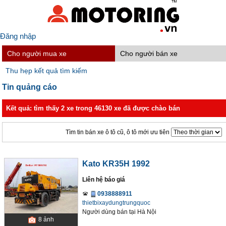
Đăng nhập
Cho người mua xe
Cho người bán xe
Thu hẹp kết quả tìm kiếm
Tin quảng cáo
Kết quả: tìm thấy 2 xe trong 46130 xe đã được chào bán
Tìm tin bán xe ô tô cũ, ô tô mới ưu tiên
Kato KR35H 1992
Liên hệ báo giá
0938888911
thietbixaydungtrungquoc
Người dùng bán
tại
Hà Nội
8
ảnh