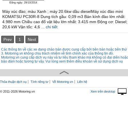
Đăng ngày: 29/10/2014
Máy xúc đào; màu Xanh ; máy 20.6kw dầu dieselMáy xúc đào mini
KOMATSU PC30R-8 Dung tích gầu: 0,09 m3 Bán kính đào lớn nhất:
4.980 mm Chiều cao đổ vật liệu lớn nhất: 3.415 mm Động cơ: Diesel;
20,6 kW Vận tốc: 4,6 ...
chi tiết
Prev
1
Next
Các thông tin về các xe đang chào bán được cung cấp bởi bên bán hoặc bên thứ
3. Motoring.vn không chịu trách nhiệm về tính chính xác của thông tin đó.
Motoring.vn cung cấp dịch vụ này và tư liệu tham khảo mà không có đại diên hoặ
bảo đảm hoặc tương tư vậy. Vui lòng xem thêm điều khoản về sử dụng dịch vụ
Thỏa thuận dịch vụ
Tính riêng tư
Về Motoring.vn
Liên hệ
© 2011-2026 Motoring.vn
Xem trên desktop