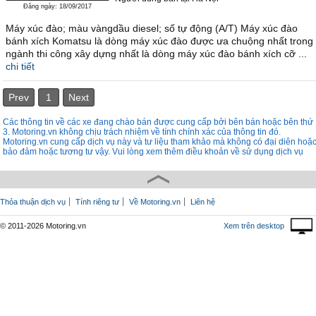
Đăng ngày: 18/09/2017
Máy xúc đào; màu vàngdầu diesel; số tự động (A/T) Máy xúc đào
bánh xích Komatsu là dòng máy xúc đào được ưa chuộng nhất trong
ngành thi công xây dựng nhất là dòng máy xúc đào bánh xích cỡ ...
chi tiết
Prev
1
Next
Các thông tin về các xe đang chào bán được cung cấp bởi bên bán hoặc bên thứ
3. Motoring.vn không chịu trách nhiệm về tính chính xác của thông tin đó.
Motoring.vn cung cấp dịch vụ này và tư liệu tham khảo mà không có đại diên hoặ
bảo đảm hoặc tương tư vậy. Vui lòng xem thêm điều khoản về sử dụng dịch vụ
Thỏa thuận dịch vụ
Tính riêng tư
Về Motoring.vn
Liên hệ
© 2011-2026 Motoring.vn
Xem trên desktop