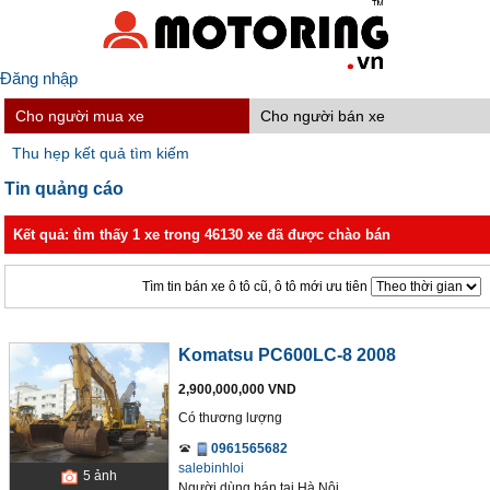
Đăng nhập
Cho người mua xe
Cho người bán xe
Thu hẹp kết quả tìm kiếm
Tin quảng cáo
Kết quả: tìm thấy 1 xe trong 46130 xe đã được chào bán
Tìm tin bán xe ô tô cũ, ô tô mới ưu tiên
Komatsu PC600LC-8 2008
2,900,000,000 VND
Có thương lượng
0961565682
salebinhloi
5
ảnh
Người dùng bán
tại
Hà Nội