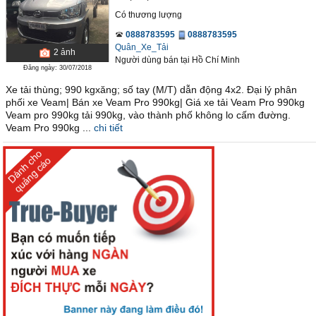
Có thương lượng
0888783595
0888783595
Quân_Xe_Tải
2
ảnh
Người dùng bán
tại
Hồ Chí Minh
Đăng ngày: 30/07/2018
Xe tải thùng; 990 kgxăng; số tay (M/T) dẫn động 4x2. Đại lý phân
phối xe Veam| Bán xe Veam Pro 990kg| Giá xe tải Veam Pro 990kg
Veam pro 990kg tải 990kg, vào thành phố không lo cấm đường.
Veam Pro 990kg ...
chi tiết