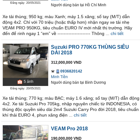
Đăng ngày: 20/05/2021
Người dùng bán
tại
Hồ Chí Minh
Xe tải thùng; 950 kg; màu Xanh; máy 1.5 xăng; số tay (M/T) dẫn
động 4x2. Chỉ với 70 triệu (hoặc thấp hơn) nhận ngay xe tải nhẹ
VEAM PRO 950KG, tiêu chuẩn EURO IV mới nhất thị trường. Hãy
đến để rinh ngay 1 “em” về --------------------- Thông ...
chi tiết
Suzuki PRO 770KG THÙNG SIÊU
DÀI 2018
312,000,000 VND
0936820142
Minh Tiền
5
ảnh
Người dùng bán
tại
Bình Dương
Đăng ngày: 20/05/2021
Xe tải thùng; 770 kg; màu BẠC; máy 1.6 xăng; số tay (M/T) dẫn động
4x2. Xe tải Suzuki Pro 705kg, nhập nguyên chiếc từ INDONESIA, có
thùng độc quyền siêu dài 2m4 Suzuki Carry Pro đời 2018, tiêu chuẩn
khí thải EURO 4, phun xăng điện ...
chi tiết
VEAM Pro 2018
190,000,000 VND