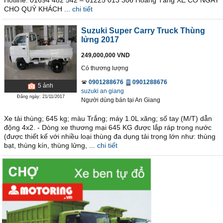
Hotline: 01694 482 542 – 01225 013 306 Hoàng Tăng XE CÓ NGAY
CHO QUÝ KHÁCH ...
chi tiết
Suzuki Super Carry Truck Thùng
lửng 2017
249,000,000 VND
Có thương lượng
0901288676
0901288676
5
ảnh
suzuki an giang
Đăng ngày: 21/11/2017
Người dùng bán
tại
An Giang
Xe tải thùng; 645 kg; màu Trắng; máy 1.0L xăng; số tay (M/T) dẫn
động 4x2. - Dòng xe thương mại 645 KG được lắp ráp trong nước
(được thiết kế với nhiều loại thùng đa dụng tải trọng lớn như: thùng
bạt, thùng kín, thùng lửng, ...
chi tiết