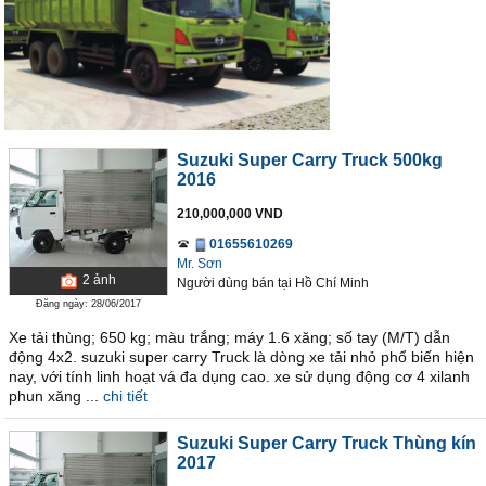
Suzuki Super Carry Truck 500kg
2016
210,000,000 VND
01655610269
Mr. Sơn
2
ảnh
Người dùng bán
tại
Hồ Chí Minh
Đăng ngày: 28/06/2017
Xe tải thùng; 650 kg; màu trắng; máy 1.6 xăng; số tay (M/T) dẫn
động 4x2. suzuki super carry Truck là dòng xe tải nhỏ phổ biến hiện
nay, với tính linh hoạt vá đa dụng cao. xe sử dụng động cơ 4 xilanh
phun xăng ...
chi tiết
Suzuki Super Carry Truck Thùng kín
2017