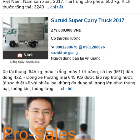
Việt Nam. Năm sản xuất: 2017. Tải trọng cho phép: 650 kg. Kích
thước tổng thể: 3240 ...
chi tiết
Suzuki Super Carry Truck 2017
279,000,000 VND
Có thương lượng
0901288676
0901288676
suzuki an giang
6
ảnh
Người dùng bán
tại
An Giang
Đăng ngày: 08/05/2017
Xe tải thùng; 645 kg; màu Trắng; máy 1.0L xăng; số tay (M/T) dẫn
động 4x2. - Dòng xe thương mại 645 KG được lắp ráp trong nước
(được thiết kế với nhiều loại thùng đa dụng tải trọng lớn như: thùng
bạt, thùng kín, thùng lửng, ...
chi tiết