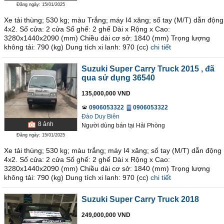
Đăng ngày: 15/01/2025
Xe tải thùng; 530 kg; màu Trắng; máy I4 xăng; số tay (M/T) dẫn động
4x2. Số cửa: 2 cửa Số ghế: 2 ghế Dài x Rộng x Cao:
3280x1440x2090 (mm) Chiều dài cơ sở: 1840 (mm) Trọng lượng
không tải: 790 (kg) Dung tích xi lanh: 970 (cc)
chi tiết
Suzuki Super Carry Truck 2015
, đã
qua sử dụng 36540
135,000,000 VND
0906053322
0906053322
Đào Duy Biên
8
ảnh
Người dùng bán
tại
Hải Phòng
Đăng ngày: 15/01/2025
Xe tải thùng; 530 kg; màu trắng; máy I4 xăng; số tay (M/T) dẫn động
4x2. Số cửa: 2 cửa Số ghế: 2 ghế Dài x Rộng x Cao:
3280x1440x2090 (mm) Chiều dài cơ sở: 1840 (mm) Trọng lượng
không tải: 790 (kg) Dung tích xi lanh: 970 (cc)
chi tiết
Suzuki Super Carry Truck 2018
249,000,000 VND