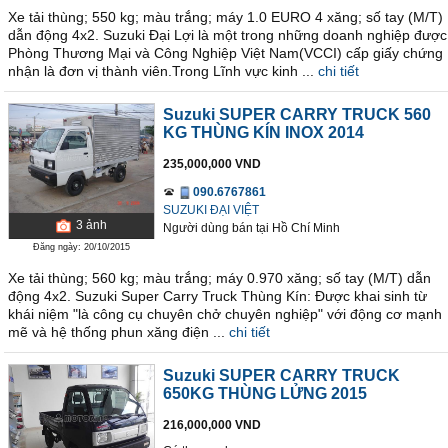
Xe tải thùng; 550 kg; màu trắng; máy 1.0 EURO 4 xăng; số tay (M/T)
dẫn động 4x2. Suzuki Đại Lợi là một trong những doanh nghiệp được
Phòng Thương Mại và Công Nghiệp Việt Nam(VCCI) cấp giấy chứng
nhận là đơn vị thành viên.Trong Lĩnh vực kinh ...
chi tiết
Suzuki SUPER CARRY TRUCK 560
KG THÙNG KÍN INOX 2014
235,000,000 VND
090.6767861
SUZUKI ĐẠI VIỆT
3
ảnh
Người dùng bán
tại
Hồ Chí Minh
Đăng ngày: 20/10/2015
Xe tải thùng; 560 kg; màu trắng; máy 0.970 xăng; số tay (M/T) dẫn
động 4x2. Suzuki Super Carry Truck Thùng Kín: Được khai sinh từ
khái niệm "là công cụ chuyên chở chuyên nghiệp" với động cơ mạnh
mẽ và hệ thống phun xăng điện ...
chi tiết
Suzuki SUPER CARRY TRUCK
650KG THÙNG LỬNG 2015
216,000,000 VND