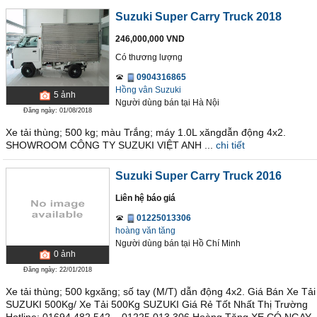
Suzuki Super Carry Truck 2018
246,000,000 VND
Có thương lượng
0904316865
Hồng vân Suzuki
5
ảnh
Người dùng bán
tại
Hà Nội
Đăng ngày: 01/08/2018
Xe tải thùng; 500 kg; màu Trắng; máy 1.0L xăngdẫn động 4x2.
SHOWROOM CÔNG TY SUZUKI VIỆT ANH ...
chi tiết
Suzuki Super Carry Truck 2016
Liên hệ báo giá
01225013306
hoàng văn tăng
Người dùng bán
tại
Hồ Chí Minh
0
ảnh
Đăng ngày: 22/01/2018
Xe tải thùng; 500 kgxăng; số tay (M/T) dẫn động 4x2. Giá Bán Xe Tải
SUZUKI 500Kg/ Xe Tải 500Kg SUZUKI Giá Rẻ Tốt Nhất Thị Trường