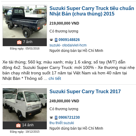
Suzuki Super Carry Truck tiêu chuẩn
Nhật Bản (chưa thùng) 2015
219,000,000 VND
Có thương lượng
0909148826
7
ảnh
suzuki- otodaiviet-hcm
Đăng ngày: 05/01/2016
Người dùng bán
tại
Hồ Chí Minh
Xe tải thùng; 560 kg; màu xanh; máy 1.6 xăng; số tay (M/T) dẫn
động 4x2. Suzuki Super Carry Truck: mới 100% - Xe thương mại nhẹ
bán chạy nhất trong suốt 17 năm tại Việt Nam và hơn 40 năm tại
Nhật Bản * Thông số ...
chi tiết
Suzuki Super Carry Truck 2017
249,000,000 VND
Có thương lượng
0906721230
thu thiết suzuki
14
ảnh
Người dùng bán
tại
Hồ Chí Minh
Đăng ngày: 19/12/2015