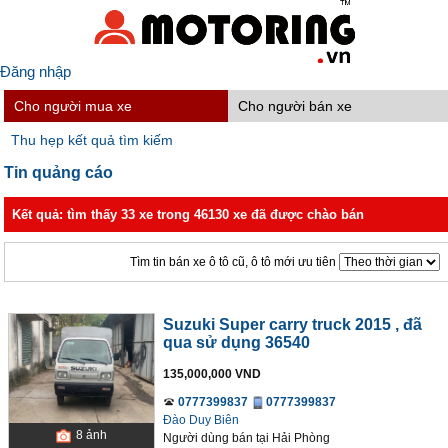
Đăng nhập
Cho người mua xe
Cho người bán xe
Thu hẹp kết quả tìm kiếm
Tin quảng cáo
Kết quả: tìm thấy 33 xe trong 46130 xe đã được chào bán
Tìm tin bán xe ô tô cũ, ô tô mới ưu tiên
Suzuki Super carry truck 2015
, đã
qua sử dụng 36540
135,000,000 VND
0777399837
0777399837
Đào Duy Biên
8
ảnh
Người dùng bán
tại
Hải Phòng