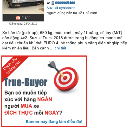
0909905466
SuzukiLuybanbich
Người dùng bán
tại
Hồ Chí Minh
4
ảnh
Đăng ngày: 24/04/2019
Xe bán tải (pick-up); 650 kg; màu xanh; máy 1L xăng; số tay (M/T)
dẫn động 4x2. Suzuki Truck 2018 được trang bị động cơ mạnh mẽ
đạt tiêu chuẩn khí thải EURO 4, hệ thống phun xăng điện tử giúp tiếp
kiệm nhiên liệu. Bên cạnh ...
chi tiết