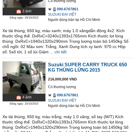
Có thương lượng
090.6767861
3
ảnh
SUZUKI ĐẠI VIỆT
Đăng ngày: 20/10/2015
Người dùng bán
tại
Hồ Chí Minh
Xe tải thùng; 650 kg; màu xanh; máy 1.0 xăngdẫn động 4x2. Kích
thước tổng thể: DxRxC=3240x1393x1765mm Kích thước lọt lòng
thùng: DxRxC=1940x1320x290mm Trọng lượng toàn bộ:1450kg Số
chỗ ngồi: 02 Màu sơn: Trắng, Xanh Dung tích xy lanh: 970 cc Hộp
số: 5số tới, 1 số lùi Giảm ...
chi tiết
Suzuki SUPER CARRY TRUCK 650
KG THÙNG LỬNG 2015
216,000,000 VND
Có thương lượng
090.6767861
4
ảnh
SUZUKI ĐẠI VIỆT
Đăng ngày: 20/10/2015
Người dùng bán
tại
Hồ Chí Minh
Xe tải thùng; 650 kg; màu trắng; máy 1.0 xăng; số tay (M/T) Kích
thước tổng thể: DxRxC=3240x1393x1765mm Kích thước lọt lòng
thùng: DxRxC=1940x1320x290mm Trọng lượng toàn bộ:1450kg Số