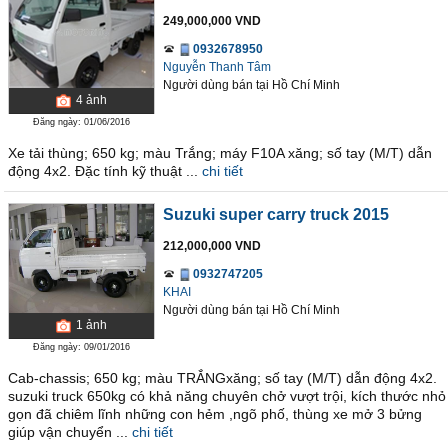
249,000,000 VND
0932678950
Nguyễn Thanh Tâm
Người dùng bán
tại
Hồ Chí Minh
4
ảnh
Đăng ngày: 01/06/2016
Xe tải thùng; 650 kg; màu Trắng; máy F10A xăng; số tay (M/T) dẫn
động 4x2. Đặc tính kỹ thuật ...
chi tiết
Suzuki super carry truck 2015
212,000,000 VND
0932747205
KHAI
Người dùng bán
tại
Hồ Chí Minh
1
ảnh
Đăng ngày: 09/01/2016
Cab-chassis; 650 kg; màu TRẮNGxăng; số tay (M/T) dẫn động 4x2.
suzuki truck 650kg có khả năng chuyên chở vượt trội, kích thước nhỏ
gọn đã chiêm lĩnh những con hẻm ,ngõ phố, thùng xe mở 3 bửng
giúp vận chuyển ...
chi tiết