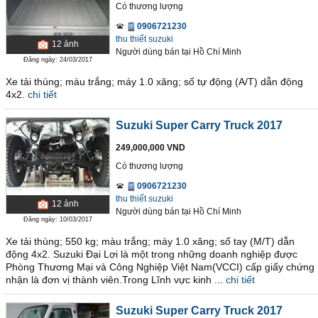
Có thương lượng
0906721230
thu thiết suzuki
12
ảnh
Người dùng bán
tại
Hồ Chí Minh
Đăng ngày: 24/03/2017
Xe tải thùng; màu trắng; máy 1.0 xăng; số tự động (A/T) dẫn động
4x2.
chi tiết
Suzuki Super Carry Truck 2017
249,000,000 VND
Có thương lượng
0906721230
thu thiết suzuki
12
ảnh
Người dùng bán
tại
Hồ Chí Minh
Đăng ngày: 10/03/2017
Xe tải thùng; 550 kg; màu trắng; máy 1.0 xăng; số tay (M/T) dẫn
động 4x2. Suzuki Đại Lợi là một trong những doanh nghiệp được
Phòng Thương Mại và Công Nghiệp Việt Nam(VCCI) cấp giấy chứng
nhận là đơn vị thành viên.Trong Lĩnh vực kinh ...
chi tiết
Suzuki Super Carry Truck 2017