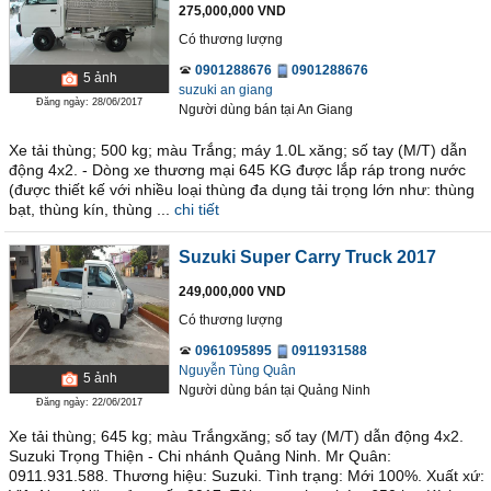
275,000,000 VND
Có thương lượng
0901288676
0901288676
5
ảnh
suzuki an giang
Đăng ngày: 28/06/2017
Người dùng bán
tại
An Giang
Xe tải thùng; 500 kg; màu Trắng; máy 1.0L xăng; số tay (M/T) dẫn
động 4x2. - Dòng xe thương mại 645 KG được lắp ráp trong nước
(được thiết kế với nhiều loại thùng đa dụng tải trọng lớn như: thùng
bạt, thùng kín, thùng ...
chi tiết
Suzuki Super Carry Truck 2017
249,000,000 VND
Có thương lượng
0961095895
0911931588
Nguyễn Tùng Quân
5
ảnh
Người dùng bán
tại
Quảng Ninh
Đăng ngày: 22/06/2017
Xe tải thùng; 645 kg; màu Trắngxăng; số tay (M/T) dẫn động 4x2.
Suzuki Trọng Thiện - Chi nhánh Quảng Ninh. Mr Quân:
0911.931.588. Thương hiệu: Suzuki. Tình trạng: Mới 100%. Xuất xứ: