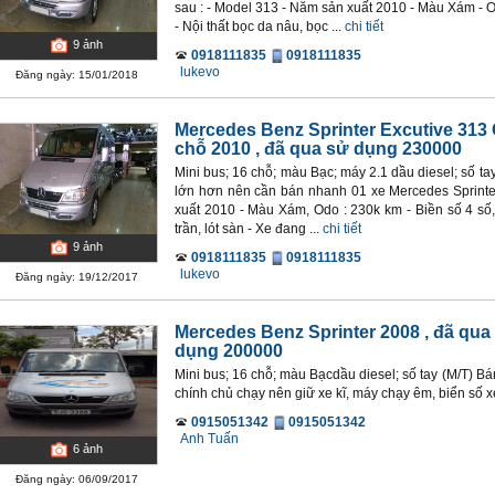
sau : - Model 313 - Năm sản xuất 2010 - Màu Xám - O
- Nội thất bọc da nâu, bọc ...
chi tiết
9
ảnh
0918111835
0918111835
lukevo
Đăng ngày: 15/01/2018
Mercedes Benz Sprinter Excutive 313 
chỗ 2010
, đã qua sử dụng 230000
Mini bus; 16 chỗ; màu Bạc; máy 2.1 dầu diesel; số ta
lớn hơn nên cần bán nhanh 01 xe Mercedes Sprinter,
xuất 2010 - Màu Xám, Odo : 230k km - Biền số 4 số,
trần, lót sàn - Xe đang ...
chi tiết
9
ảnh
0918111835
0918111835
lukevo
Đăng ngày: 19/12/2017
Mercedes Benz Sprinter 2008
, đã qua
dụng 200000
Mini bus; 16 chỗ; màu Bạcdầu diesel; số tay (M/T) B
chính chủ chạy nên giữ xe kĩ, máy chạy êm, biển số x
0915051342
0915051342
Anh Tuấn
6
ảnh
Đăng ngày: 06/09/2017