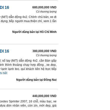
DI 16
680,000,000 VND
Có thương lượng
y (M/T) dẫn động 4x2. Chính chủ bán, xe đi
đụng, tiếp người mua thiện chí, xem 1 lần
Người dùng bán
tại
Hồ Chí Minh
DI 16
380,000,000 VND
Có thương lượng
l; số tay (M/T) dẫn động 4x2. cần Bán gấp
ình thỉnh thoảng chạy hợp đồng , xe đẹp,
nh lạnh teo. quí khách liên hệ trực tiếp
hi tiết
Người dùng bán
tại
Ðồng Nai
440,000,000 VND
rcedes Sprinter 2007, 16 chỗ, màu bạc, xe
 đưa đón nhân viên, còn zin, mới đẹp, giá