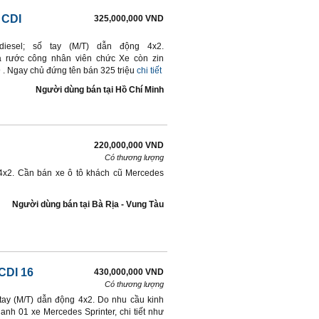
 CDI
325,000,000 VND
iesel; số tay (M/T) dẫn động 4x2.
 rước công nhân viên chức Xe còn zin
. Ngay chủ đứng tên bán 325 triệu
chi tiết
Người dùng bán
tại
Hồ Chí Minh
220,000,000 VND
Có thương lượng
 4x2. Cần bán xe ô tô khách cũ Mercedes
Người dùng bán
tại
Bà Rịa - Vung Tàu
CDI 16
430,000,000 VND
Có thương lượng
 tay (M/T) dẫn động 4x2. Do nhu cầu kinh
nh 01 xe Mercedes Sprinter, chi tiết như