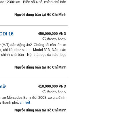
do : 230k km - Biền số 4 số, chính chủ bán
Người dùng bán
tại
Hồ Chí Minh
CDI 16
450,000,000 VND
Có thương lượng
y (M/T) dẫn động 4x2. Chúng tôi cần lên xe
 chi tiết như sau : - Model 313, Năm sản
 chính chủ bán - Nội thất bọc da nâu, bọc
Người dùng bán
tại
Hồ Chí Minh
 sử
410,000,000 VND
Có thương lượng
án xe Mercedes Benz đời 2008, xe gia đình,
e thành phố.
chi tiết
Người dùng bán
tại
Hồ Chí Minh