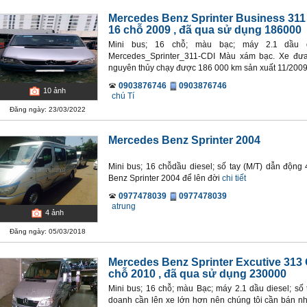
Mercedes Benz Sprinter Business 311
16 chỗ 2009
, đã qua sử dụng 186000
Mini bus; 16 chỗ; màu bạc; máy 2.1 dầu d
Mercedes_Sprinter_311-CDI Màu xám bạc. Xe đưa
nguyên thủy chạy được 186 000 km sản xuất 11/2009 
0903876746
0903876746
10
ảnh
chú Tí
Đăng ngày: 23/03/2022
Mercedes Benz Sprinter 2004
Mini bus; 16 chỗdầu diesel; số tay (M/T) dẫn động
Benz Sprinter 2004 để lên đời
chi tiết
0977478039
0977478039
atrung
4
ảnh
Đăng ngày: 05/03/2018
Mercedes Benz Sprinter Excutive 313 
chỗ 2010
, đã qua sử dụng 230000
Mini bus; 16 chỗ; màu Bạc; máy 2.1 dầu diesel; số
doanh cần lên xe lớn hơn nên chúng tôi cần bán nha