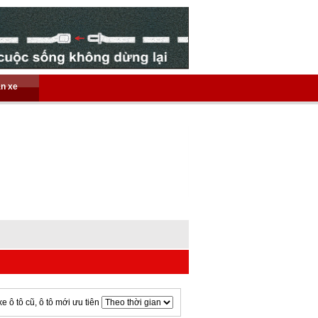
án xe
xe ô tô cũ, ô tô mới ưu tiên