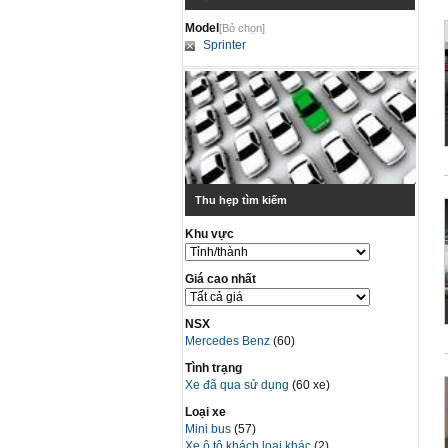
Model
[Bỏ chọn]
Sprinter
Thu hẹp tìm kiếm
Khu vực
Giá cao nhất
NSX
Mercedes Benz
(60)
Tình trạng
Xe đã qua sử dụng
(60 xe)
Loại xe
Mini bus
(57)
Xe ô tô khách loại khác
(2)