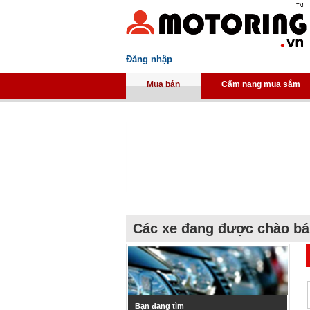
Đăng nhập
Mua bán
Cẩm nang mua sắm
Các xe đang được chào b
Bạn đang tìm