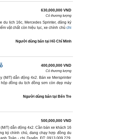
630,000,000 VND
Có thương lượng
e du lịch 16c, Mercedes Sprinter, đăng ký
ểm vật chất còn hiệu lục, xe chính chủ
chi
Người dùng bán
tại
Hồ Chí Minh
hỗ
400,000,000 VND
Có thương lượng
ay (M/T) dẫn động 4x2. Bán xe Mersprinter
 hộp đồng du lịch đồng sơn còn đẹp máy
Người dùng bán
tại
Bến Tre
500,000,000 VND
ay (M/T) dẫn động 4x2. Cần bán xe khách 16
ăng ký chính chủ, đang chạy hợp đồng du
: anh Toản - chị Duyên, ĐT: 0913.009.229,