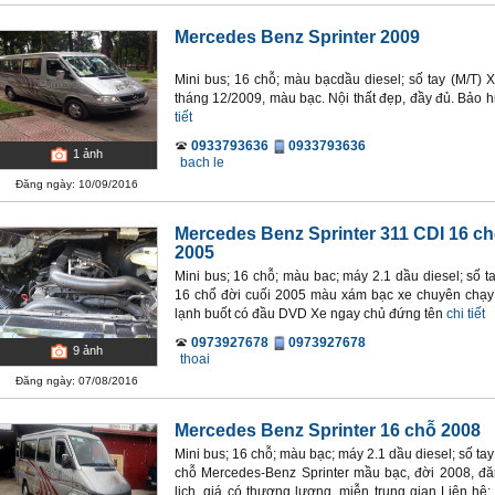
Mercedes Benz Sprinter 2009
Mini bus; 16 chỗ; màu bạcdầu diesel; số tay (M/T) X
tháng 12/2009, màu bạc. Nội thất đẹp, đầy đủ. Bảo hi
tiết
0933793636
0933793636
1
ảnh
bach le
Đăng ngày: 10/09/2016
Mercedes Benz Sprinter 311 CDI 16 c
2005
Mini bus; 16 chỗ; màu bac; máy 2.1 dầu diesel; số t
16 chổ đời cuối 2005 màu xám bạc xe chuyên chạy
lạnh buốt có đầu DVD Xe ngay chủ đứng tên
chi tiết
0973927678
0973927678
9
ảnh
thoai
Đăng ngày: 07/08/2016
Mercedes Benz Sprinter 16 chỗ 2008
Mini bus; 16 chỗ; màu bạc; máy 2.1 dầu diesel; số t
chỗ Mercedes-Benz Sprinter mầu bạc, đời 2008, đ
lịch, giá có thương lượng, miễn trung gian Liên hệ