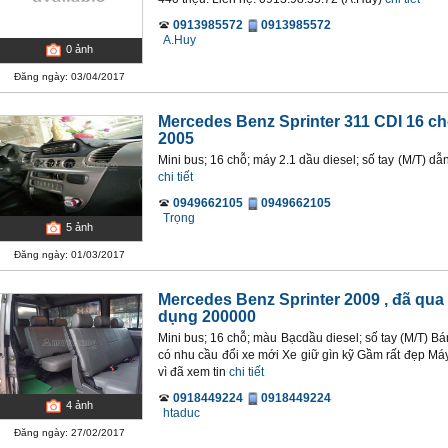
0913985572
0913985572
A.Huy
0
ảnh
Đăng ngày: 03/04/2017
Mercedes Benz Sprinter 311 CDI 16 c
2005
Mini bus; 16 chỗ; máy 2.1 dầu diesel; số tay (M/T) d
chi tiết
0949662105
0949662105
Trọng
5
ảnh
Đăng ngày: 01/03/2017
Mercedes Benz Sprinter 2009
, đã qua
dụng 200000
Mini bus; 16 chỗ; màu Bạcdầu diesel; số tay (M/T) Bá
có nhu cầu đổi xe mới Xe giữ gìn kỹ Gầm rất đẹp M
vì đã xem tin
chi tiết
0918449224
0918449224
4
ảnh
htaduc
Đăng ngày: 27/02/2017