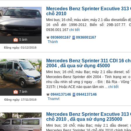
Mercedes Benz Sprinter Excutive 313 
chỗ 2010
Mini bus; 16 chỗ; màu xám; máy 2.1 dầu dieseldẫn 
16 chỗ đời 1996-2012. Biển số: 29B-107.77. G
0936.001.167
chi tiết
0936001167
0936001167
5
ảnh
Thành
Đăng ngày: 01/12/2016
Mercedes Benz Sprinter 311 CDI 16 c
2004
, đã qua sử dụng 45000
Mini bus; 16 chỗ; màu Bạc; máy 2.1 dầu diesel; số
Mercedes-Benz Sprinter đời 2004 - Tình trạng xe
nhu cầu nhìn sẽ ưng ý ngay . - Đ/c : Bà Rịa - Vũng 
315Tr. ( Hoặc ACE nào quan tâm xin ...
chi tiết
7
ảnh
0944137146
0944137146
Tnamvt
Đăng ngày: 17/11/2016
Mercedes Benz Sprinter Excutive 313 
chỗ 2010
, đã qua sử dụng 235000
Mini bus; 16 chỗ; màu Bạc; máy 2.1 dầu diesel;
Mercedes Benz Sprinter 16 chỗ đời 2010 chính hãng