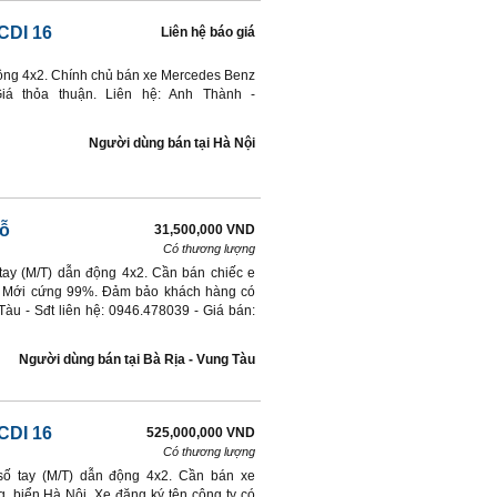
CDI 16
Liên hệ báo giá
động 4x2. Chính chủ bán xe Mercedes Benz
iá thỏa thuận. Liên hệ: Anh Thành -
Người dùng bán
tại
Hà Nội
hỗ
31,500,000 VND
Có thương lượng
 tay (M/T) dẫn động 4x2. Cần bán chiếc e
: o Mới cứng 99%. Đảm bảo khách hàng có
Tàu - Sđt liên hệ: 0946.478039 - Giá bán:
Người dùng bán
tại
Bà Rịa - Vung Tàu
CDI 16
525,000,000 VND
Có thương lượng
 số tay (M/T) dẫn động 4x2. Cần bán xe
, biển Hà Nội. Xe đăng ký tên công ty có