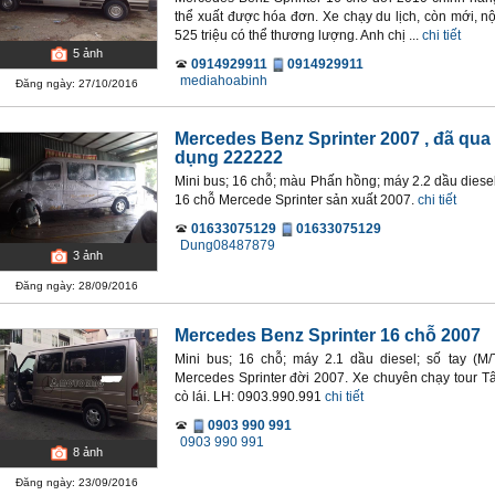
thể xuất được hóa đơn. Xe chạy du lịch, còn mới, nội
525 triệu có thể thương lượng. Anh chị ...
chi tiết
5
ảnh
0914929911
0914929911
mediahoabinh
Đăng ngày: 27/10/2016
Mercedes Benz Sprinter 2007
, đã qua
dụng 222222
Mini bus; 16 chỗ; màu Phấn hồng; máy 2.2 dầu diesel
16 chỗ Mercede Sprinter sản xuất 2007.
chi tiết
01633075129
01633075129
Dung08487879
3
ảnh
Đăng ngày: 28/09/2016
Mercedes Benz Sprinter 16 chỗ 2007
Mini bus; 16 chỗ; máy 2.1 dầu diesel; số tay (
Mercedes Sprinter đời 2007. Xe chuyên chạy tour Tâ
cò lái. LH: 0903.990.991
chi tiết
0903 990 991
0903 990 991
8
ảnh
Đăng ngày: 23/09/2016