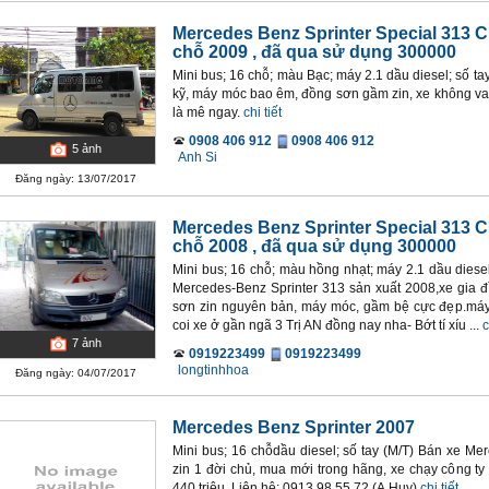
Mercedes Benz Sprinter Special 313 C
chỗ 2009
, đã qua sử dụng 300000
Mini bus; 16 chỗ; màu Bạc; máy 2.1 dầu diesel; số ta
kỹ, máy móc bao êm, đồng sơn gầm zin, xe không va 
là mê ngay.
chi tiết
0908 406 912
0908 406 912
5
ảnh
Anh Si
Đăng ngày: 13/07/2017
Mercedes Benz Sprinter Special 313 C
chỗ 2008
, đã qua sử dụng 300000
Mini bus; 16 chỗ; màu hồng nhạt; máy 2.1 dầu diese
Mercedes-Benz Sprinter 313 sản xuất 2008,xe gia đ
sơn zin nguyên bản, máy móc, gầm bệ cực đẹp.máy lạ
coi xe ở gần ngã 3 Trị AN đồng nay nha- Bớt tí xíu ...
c
7
ảnh
0919223499
0919223499
longtinhhoa
Đăng ngày: 04/07/2017
Mercedes Benz Sprinter 2007
Mini bus; 16 chỗdầu diesel; số tay (M/T) Bán xe Me
zin 1 đời chủ, mua mới trong hãng, xe chạy công ty
440 triệu. Liên hệ: 0913.98.55.72 (A.Huy)
chi tiết