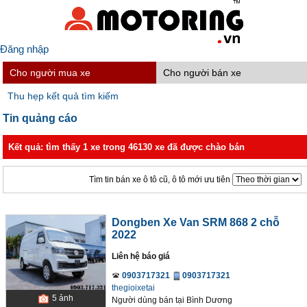
Đăng nhập
Cho người mua xe
Cho người bán xe
Thu hẹp kết quả tìm kiếm
Tin quảng cáo
Kết quả: tìm thấy 1 xe trong 46130 xe đã được chào bán
Tìm tin bán xe ô tô cũ, ô tô mới ưu tiên
Dongben Xe Van SRM 868 2 chỗ
2022
Liên hệ báo giá
0903717321
0903717321
thegioixetai
5
ảnh
Người dùng bán
tại
Bình Dương