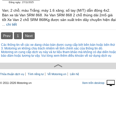
Đăng ngày: 27/11/2025
Van; 2 chỗ; màu Trắng; máy 1.6 xăng; số tay (M/T) dẫn động 4x2.
Bán xe tải Van SRM 868. Xe Van SRM 868 2 chỗ thùng dài 2m5 giá
tốt Xe Van 2 chỗ SRM 868Kg được sản xuất trên dây chuyền hiện đại
...
chi tiết
Prev
1
Next
Các thông tin về các xe đang chào bán được cung cấp bởi bên bán hoặc bên thứ
3. Motoring.vn không chịu trách nhiệm về tính chính xác của thông tin đó.
Motoring.vn cung cấp dịch vụ này và tư liệu tham khảo mà không có đại diên hoặ
bảo đảm hoặc tương tư vậy. Vui lòng xem thêm điều khoản về sử dụng dịch vụ
Thỏa thuận dịch vụ
Tính riêng tư
Về Motoring.vn
Liên hệ
© 2011-2026 Motoring.vn
Xem trên desktop