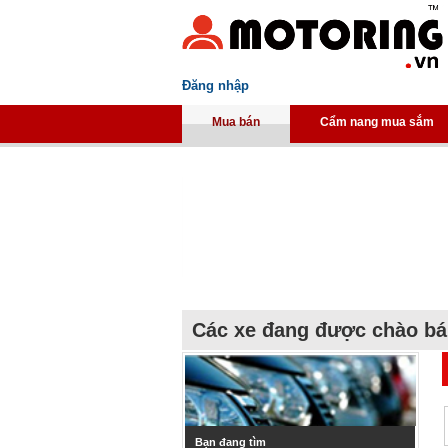
Đăng nhập
Mua bán
Cẩm nang mua sắm
Các xe đang được chào b
Bạn đang tìm