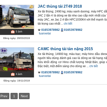
JAC thùng tải 2T49 2018
Xe tải thùng; 2490 kg; màu xanh dương; máy HFC dầu 
JAC 2 tấn 4 là dòng xe tải nhẹ cao cấp mới nhất củ
máy JAC, xe Jac 2.4 tấn HFC1030K4 với thế mạnh là
tải trọng cao nhất ...
chi tiết
01653978982
01653978982
5
ảnh
tuanxetai
Đăng ngày: 28/03/2019
CAMC thùng tải tản nặng 2015
Xe tải thùng; 14900 kg; màu bạc; máy hino dầu dies
người tiêu dùng đánh giá cao là dòng xe tải hạng 
hữu khối động cơ Hino chất lượng Nhật Bản, giúp xe
Đặc biệt, một điểm sáng cho dòng xe ...
chi tiết
01653978982
01653978982
4
ảnh
tuanxetai
Đăng ngày: 19/11/2018
Prev
1
Next