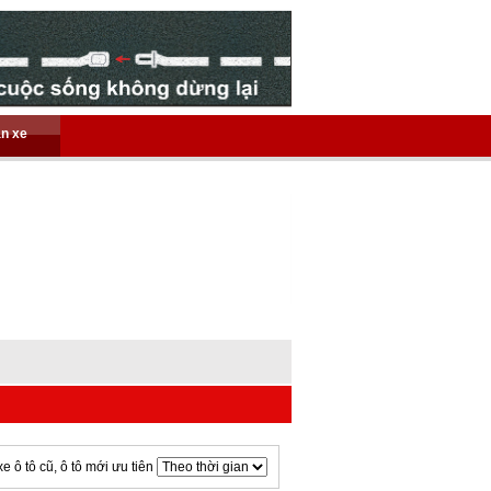
án xe
xe ô tô cũ, ô tô mới ưu tiên