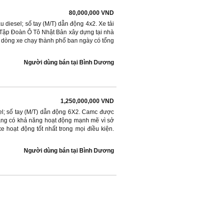
80,000,000 VND
diesel; số tay (M/T) dẫn động 4x2. Xe tải
a Tập Đoàn Ô Tô Nhật Bản xây dựng tại nhà
 dòng xe chạy thành phố ban ngày có tổng
Người dùng bán
tại
Bình Dương
1,250,000,000 VND
el; số tay (M/T) dẫn động 6X2. Camc được
nặng có khả năng hoạt động mạnh mẽ vì sở
 hoạt động tốt nhất trong mọi điều kiện.
Người dùng bán
tại
Bình Dương