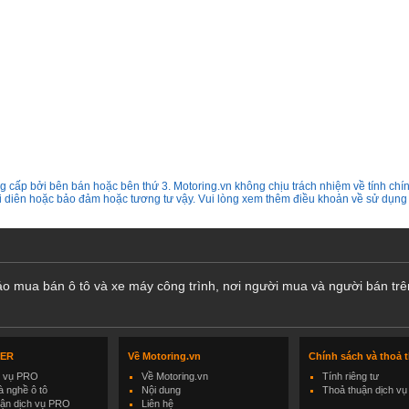
 cấp bởi bên bán hoặc bên thứ 3. Motoring.vn không chịu trách nhiệm về tính chín
ại diên hoặc bảo đảm hoặc tương tư vậy. Vui lòng xem thêm điều khoản về sử dụng
cáo mua bán ô tô và xe máy công trình, nơi người mua và người bán trê
LER
Về Motoring.vn
Chính sách và thoả 
h vụ PRO
Về Motoring.vn
Tính riêng tư
 nghề ô tô
Nội dung
Thoả thuận dịch vụ
uận dịch vụ PRO
Liên hệ