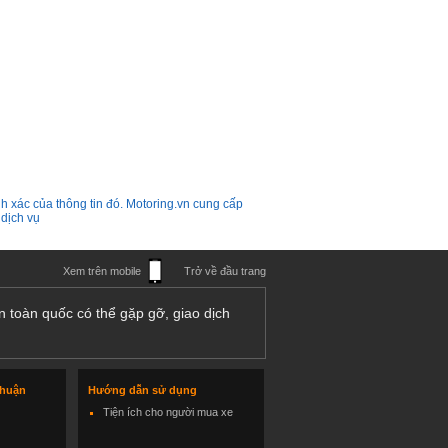
h xác của thông tin đó. Motoring.vn cung cấp
 dịch vụ
Xem trên mobile
Trở về đầu trang
n toàn quốc có thể gặp gỡ, giao dịch
thuận
Hướng dẫn sử dụng
Tiện ích cho người mua xe