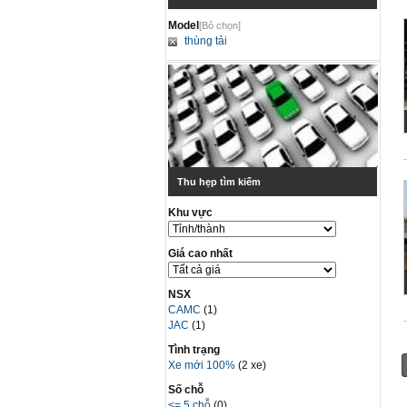
Model
[Bỏ chọn]
thùng tải
Thu hẹp tìm kiếm
Khu vực
Giá cao nhất
NSX
CAMC
(1)
JAC
(1)
Tình trạng
Xe mới 100%
(2 xe)
Số chỗ
<= 5 chỗ
(0)