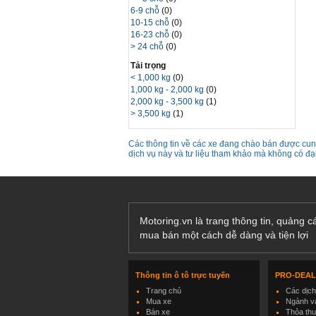
6-9 chỗ
(0)
10-15 chỗ
(0)
16-23 chỗ
(0)
> 24 chỗ
(0)
Tải trọng
< 1,000 kg
(0)
1,000 kg - 2,000 kg
(0)
2,000 kg - 3,500 kg
(1)
> 3,500 kg
(1)
Các thông tin về các xe đang chào bán được cung
dịch vụ này và tư liệu tham khảo mà không có đ
Motoring.vn là trang thông tin, quảng 
mua bán một cách dễ dàng và tiện lợi
Thông tin ô tô trực tuyến
PRO-DEA
Trang chủ
Các dịc
Mua xe
Ngành và
Bán xe
Thỏa th