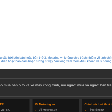
 cấp bởi bên bán hoặc bên thứ 3. Motoring.vn không chịu trách nhiệm về tính chín
ại diên hoặc bảo đảm hoặc tương tư vậy. Vui lòng xem thêm điều khoản về sử dụng
cáo mua bán ô tô và xe máy công trình, nơi người mua và người bán trê
LER
Về Motoring.vn
Chính sách và thoả 
h vụ PRO
Về Motoring.vn
Tính riêng tư