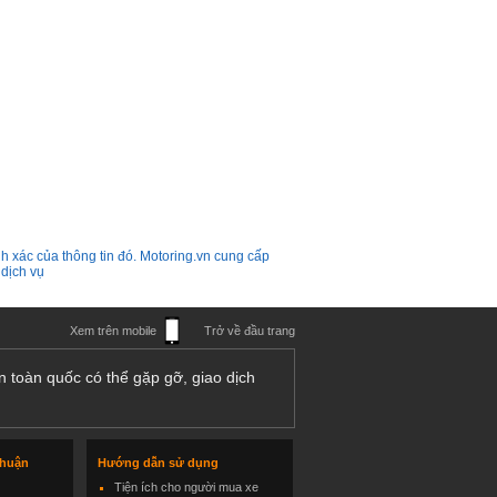
h xác của thông tin đó. Motoring.vn cung cấp
 dịch vụ
Xem trên mobile
Trở về đầu trang
n toàn quốc có thể gặp gỡ, giao dịch
thuận
Hướng dẫn sử dụng
Tiện ích cho người mua xe