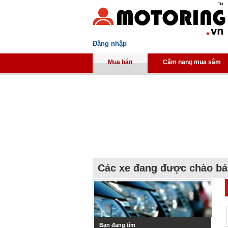
Đăng nhập
Mua bán
Cẩm nang mua sắm
Các xe đang được chào b
Bạn đang tìm