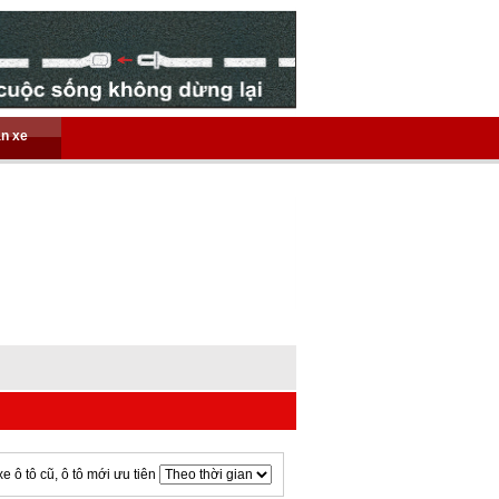
án xe
xe ô tô cũ, ô tô mới ưu tiên