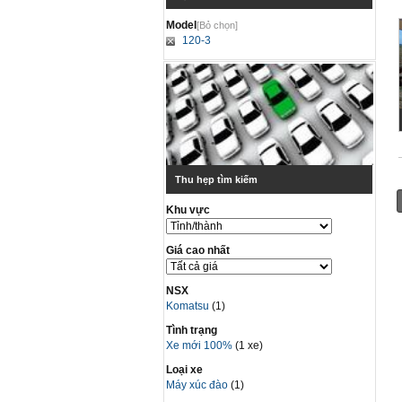
Model
[Bỏ chọn]
120-3
Thu hẹp tìm kiếm
Khu vực
Giá cao nhất
NSX
Komatsu
(1)
Tình trạng
Xe mới 100%
(1 xe)
Loại xe
Máy xúc đào
(1)