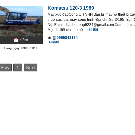
Komatsu 120-3 1989
Máy xúc đàoCông ty TNHH đầu tư máy và thiết bị
thuê các loại máy công trình Địa chỉ: Số 3/195 Trần
Nội Email : bachduong9224@gmail.com Xem thêm sản 
Mọi chi tiết xin liên hệ ...
chi tiết
0965843174
4
ảnh
Nhâm
Đăng ngày: 09/08/2016
Prev
1
Next