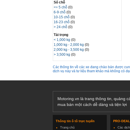
Số chỗ
<= 5 chỗ
(0)
6-9 chỗ
(0)
10-15 chỗ
(0)
16-23 chỗ
(0)
> 24 chỗ
(0)
Tải trọng
< 1,000 kg
(0)
1,000 kg - 2,000 kg
(0)
2,000 kg - 3,500 kg
(0)
> 3,500 kg
(0)
Các thông tin về các xe đang chào bán được cung
dịch vụ này và tư liệu tham khảo mà không có đ
Motoring.vn là trang thông tin, quảng 
mua bán một cách dễ dàng và tiện lợi
Thông tin ô tô trực tuyến
PRO-DEA
Trang chủ
Các dịc