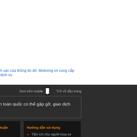
h xác của thông tin đó. Motoring.vn cung cấp
 dịch vụ
Xem trên mobile
Trở về đầu trang
n toàn quốc có thể gặp gỡ, giao dịch
thuận
Hướng dẫn sử dụng
Tiện ích cho người mua xe