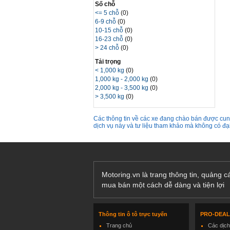
Số chỗ
<= 5 chỗ
(0)
6-9 chỗ
(0)
10-15 chỗ
(0)
16-23 chỗ
(0)
> 24 chỗ
(0)
Tải trọng
< 1,000 kg
(0)
1,000 kg - 2,000 kg
(0)
2,000 kg - 3,500 kg
(0)
> 3,500 kg
(0)
Các thông tin về các xe đang chào bán được cung
dịch vụ này và tư liệu tham khảo mà không có đ
Motoring.vn là trang thông tin, quảng 
mua bán một cách dễ dàng và tiện lợi
Thông tin ô tô trực tuyến
PRO-DEA
Trang chủ
Các dịc