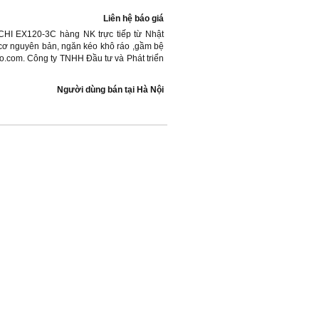
Liên hệ báo giá
CHI EX120-3C hàng NK trực tiếp từ Nhật
cơ nguyên bản, ngăn kéo khô ráo ,gầm bệ
.com. Công ty TNHH Đầu tư và Phát triển
Người dùng bán
tại
Hà Nội