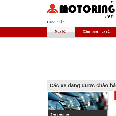
Đăng nhập
Mua bán
Cẩm nang mua sắm
Các xe đang được chào b
Bạn đang tìm