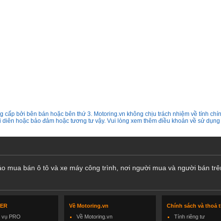
 cấp bởi bên bán hoặc bên thứ 3. Motoring.vn không chịu trách nhiệm về tính chín
ại diên hoặc bảo đảm hoặc tương tư vậy. Vui lòng xem thêm điều khoản về sử dụng
cáo mua bán ô tô và xe máy công trình, nơi người mua và người bán trê
LER
Về Motoring.vn
Chính sách và thoả 
h vụ PRO
Về Motoring.vn
Tính riêng tư