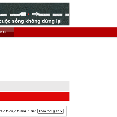
án xe
xe ô tô cũ, ô tô mới ưu tiên