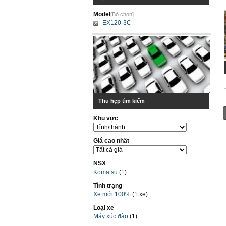
Model
[Bỏ chọn]
EX120-3C
Thu hẹp tìm kiếm
Khu vực
Giá cao nhất
NSX
Komatsu
(1)
Tình trạng
Xe mới 100%
(1 xe)
Loại xe
Máy xúc đào
(1)