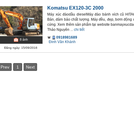
Komatsu EX120-3C 2000
Máy xúc đàodầu dieselMáy đào bánh xích cũ HITA
Bản, đảm bảo chất lượng. Máy đều, đẹp, bơm động 
cứng. Xem thêm sản phẩm tại website banmayxucdao
Thảo Nguyên ...
chi tiết
0918981689
8
ảnh
Đinh Văn Khánh
Đăng ngày: 15/09/2016
Prev
1
Next