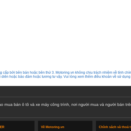
 cấp bởi bên bán hoặc bên thứ 3. Motoring.vn không chịu trách nhiệm về tính chín
ại diên hoặc bảo đảm hoặc tương tư vậy. Vui lòng xem thêm điều khoản về sử dụng
cáo mua bán ô tô và xe máy công trình, nơi người mua và người bán trê
LER
Về Motoring.vn
Chính sách và thoả 