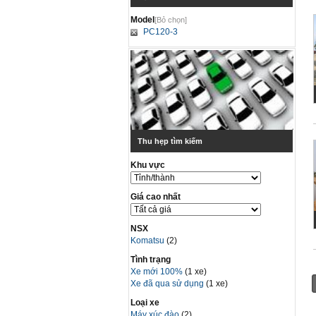
Model
[Bỏ chọn]
PC120-3
Thu hẹp tìm kiếm
Khu vực
Giá cao nhất
NSX
Komatsu
(2)
Tình trạng
Xe mới 100%
(1 xe)
Xe đã qua sử dụng
(1 xe)
Loại xe
Máy xúc đào
(2)