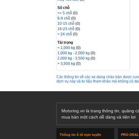
Số chỗ
<= 5 chỗ
(0)
6-9 chỗ
(0)
10-15 chỗ
(0)
16-23 chỗ
(0)
> 24 chỗ
(0)
Tải trọng
< 1,000 kg
(0)
1,000 kg - 2,000 kg
(0)
2,000 kg - 3,500 kg
(0)
> 3,500 kg
(0)
Các thông tin về các xe đang chào bán được cung
dịch vụ này và tư liệu tham khảo mà không có đ
Motoring.vn là trang thông tin, quảng 
mua bán một cách dễ dàng và tiện lợi
Thông tin ô tô trực tuyến
PRO-DEA