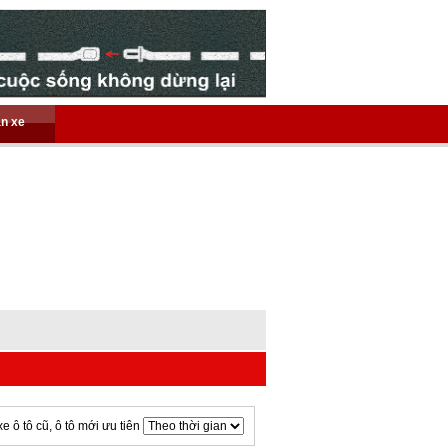
án xe
xe ô tô cũ, ô tô mới ưu tiên