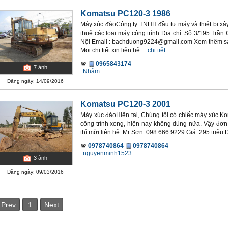
Komatsu PC120-3 1986
Máy xúc đàoCông ty TNHH đầu tư máy và thiết bị
thuê các loại máy công trình Địa chỉ: Số 3/195 Trần
Nội Email : bachduong9224@gmail.com Xem thêm sản 
Mọi chi tiết xin liên hệ ...
chi tiết
0965843174
7
ảnh
Nhâm
Đăng ngày: 14/09/2016
Komatsu PC120-3 2001
Máy xúc đàoHiện tại, Chúng tôi có chiếc máy xúc K
công trình xong, hiện nay không dùng nữa. Vậy đơ
thì mời liên hệ: Mr Sơn: 098.666.9229 Giá: 295 triệu D
0978740864
0978740864
nguyenminh1523
3
ảnh
Đăng ngày: 09/03/2016
Prev
1
Next