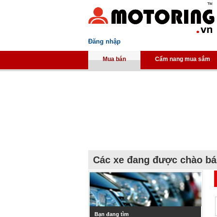
Đăng nhập
Mua bán
Cẩm nang mua sắm
Các xe đang được chào b
Bạn đang tìm