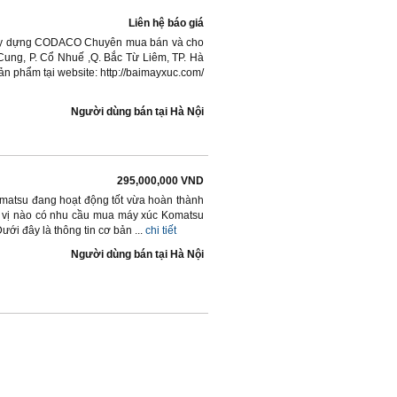
Liên hệ báo giá
 xây dựng CODACO Chuyên mua bán và cho
 Cung, P. Cổ Nhuế ,Q. Bắc Từ Liêm, TP. Hà
phẩm tại website: http://baimayxuc.com/
Người dùng bán
tại
Hà Nội
295,000,000 VND
omatsu đang hoạt động tốt vừa hoàn thành
n vị nào có nhu cầu mua máy xúc Komatsu
ưới đây là thông tin cơ bản ...
chi tiết
Người dùng bán
tại
Hà Nội