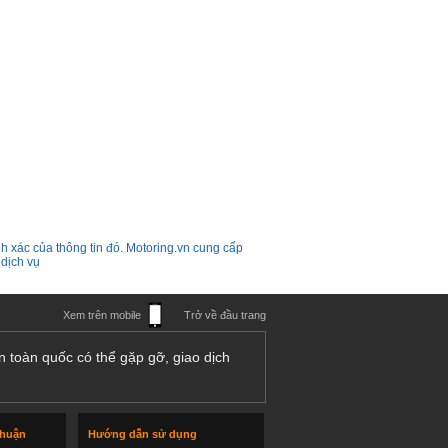
h xác của thông tin đó. Motoring.vn cung cấp
 dịch vụ
Xem trên mobile
Trở về đầu trang
n toàn quốc có thể gặp gỡ, giao dịch
thuận
Hướng dẫn sử dụng