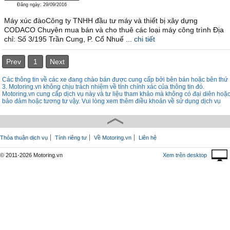
Đăng ngày: 29/09/2016
Máy xúc đàoCông ty TNHH đầu tư máy và thiết bị xây dựng
CODACO Chuyên mua bán và cho thuê các loại máy công trình Địa
chỉ: Số 3/195 Trần Cung, P. Cổ Nhuế ...
chi tiết
Prev
1
Next
Các thông tin về các xe đang chào bán được cung cấp bởi bên bán hoặc bên thứ
3. Motoring.vn không chịu trách nhiệm về tính chính xác của thông tin đó.
Motoring.vn cung cấp dịch vụ này và tư liệu tham khảo mà không có đại diên hoặ
bảo đảm hoặc tương tư vậy. Vui lòng xem thêm điều khoản về sử dụng dịch vụ
Thỏa thuận dịch vụ
Tính riêng tư
Về Motoring.vn
Liên hệ
© 2011-2026 Motoring.vn
Xem trên desktop