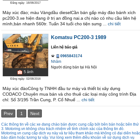
Đăng ngày: 16/06/2017
Máy xúc đào; màu Vàngdầu dieselCần bán gấp máy đào bánh xích
pc200-3.xe hiện đang ở trị an đồng nai.a chị nào có nhu cầu liên hệ
mình,bán nhanh 560tr. Tuấn 34 tuổi cho tiện sưng ...
chi tiết
Komatsu PC200-3 1989
Liên hệ báo giá
0965843174
Nhâm
Người dùng bán
tại
Hà Nội
5
ảnh
Đăng ngày: 02/08/2016
Máy xúc đàoCông ty TNHH đầu tư máy và thiết bị xây dựng
CODACO Chuyên mua bán và cho thuê các loại máy công trình Địa
chỉ: Số 3/195 Trần Cung, P. Cổ Nhuế ...
chi tiết
Prev
1
Next
Các thông tin về các xe đang chào bán được cung cấp bởi bên bán hoặc bên thứ
3. Motoring.vn không chịu trách nhiệm về tính chính xác của thông tin đó.
Motoring.vn cung cấp dịch vụ này và tư liệu tham khảo mà không có đại diên hoặ
bảo đảm hoặc tương tư vậy. Vui lòng xem thêm điều khoản về sử dụng dịch vụ