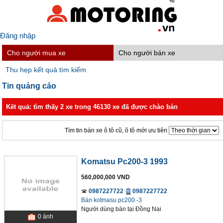
Đăng nhập
Cho người mua xe
Cho người bán xe
Thu hẹp kết quả tìm kiếm
Tin quảng cáo
Kết quả: tìm thấy 2 xe trong 46130 xe đã được chào bán
Tìm tin bán xe ô tô cũ, ô tô mới ưu tiên
Komatsu Pc200-3 1993
560,000,000 VND
0987227722
0987227722
Bán kotmasu pc200 -3
Người dùng bán
tại
Ðồng Nai
0
ảnh