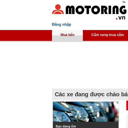
Đăng nhập
Mua bán
Cẩm nang mua sắm
Các xe đang được chào b
Bạn đang tìm