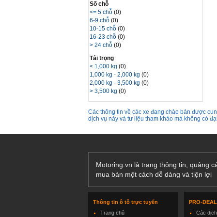
Số chỗ
<= 5 chỗ
(0)
6-9 chỗ
(0)
10-15 chỗ
(0)
16-23 chỗ
(0)
> 24 chỗ
(0)
Tải trọng
< 1,000 kg
(0)
1,000 kg - 2,000 kg
(0)
2,000 kg - 3,500 kg
(0)
> 3,500 kg
(0)
Các thông tin về các xe đang chào bán được cung
dịch vụ này và tư liệu tham khảo mà không có đ
Motoring.vn là trang thông tin, quảng 
mua bán một cách dễ dàng và tiện lợi
Thông tin ô tô trực tuyến
PRO-DEA
Trang chủ
Các dịc