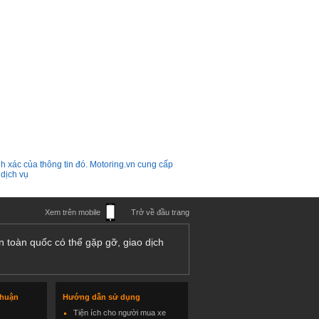
h xác của thông tin đó. Motoring.vn cung cấp
 dịch vụ
Xem trên mobile
Trở về đầu trang
n toàn quốc có thể gặp gỡ, giao dịch
thuận
Hướng dẫn sử dụng
Tiện ích cho người mua xe