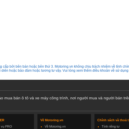
 cấp bởi bên bán hoặc bên thứ 3. Motoring.vn không chịu trách nhiệm về tính chín
ại diên hoặc bảo đảm hoặc tương tư vậy. Vui lòng xem thêm điều khoản về sử dụng
cáo mua bán ô tô và xe máy công trình, nơi người mua và người bán trê
LER
Về Motoring.vn
Chính sách và thoả 
h vụ PRO
Về Motoring.vn
Tính riêng tư