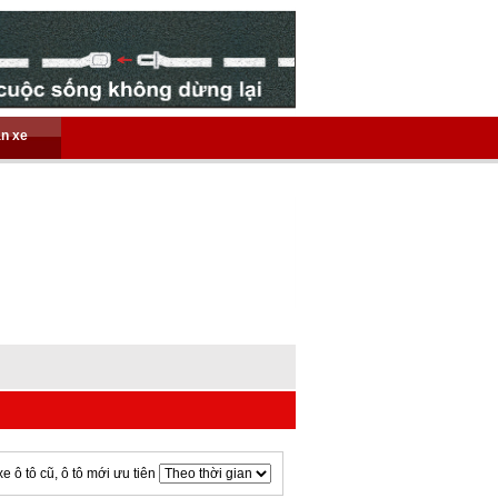
án xe
xe ô tô cũ, ô tô mới ưu tiên