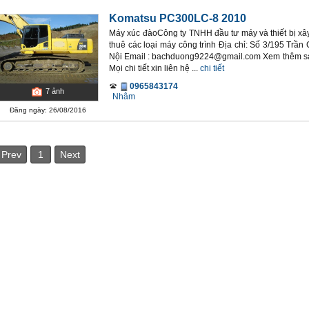
Komatsu PC300LC-8 2010
Máy xúc đàoCông ty TNHH đầu tư máy và thiết bị
thuê các loại máy công trình Địa chỉ: Số 3/195 Trần
Nội Email : bachduong9224@gmail.com Xem thêm sản 
Mọi chi tiết xin liên hệ ...
chi tiết
0965843174
7
ảnh
Nhâm
Đăng ngày: 26/08/2016
Prev
1
Next