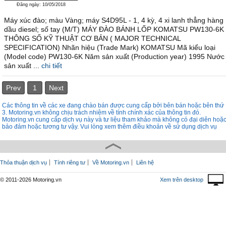
Đăng ngày: 10/05/2018
Máy xúc đào; màu Vàng; máy S4D95L - 1, 4 kỳ, 4 xi lanh thẳng hàng
dầu diesel; số tay (M/T) MÁY ĐÀO BÁNH LỐP KOMATSU PW130-6K
THÔNG SỐ KỸ THUẬT CƠ BẢN ( MAJOR TECHNICAL
SPECIFICATION) Nhãn hiệu (Trade Mark) KOMATSU Mã kiểu loại
(Model code) PW130-6K Năm sản xuất (Production year) 1995 Nước
sản xuất ...
chi tiết
Prev
1
Next
Các thông tin về các xe đang chào bán được cung cấp bởi bên bán hoặc bên thứ
3. Motoring.vn không chịu trách nhiệm về tính chính xác của thông tin đó.
Motoring.vn cung cấp dịch vụ này và tư liệu tham khảo mà không có đại diên hoặ
bảo đảm hoặc tương tư vậy. Vui lòng xem thêm điều khoản về sử dụng dịch vụ
Thỏa thuận dịch vụ
Tính riêng tư
Về Motoring.vn
Liên hệ
© 2011-2026 Motoring.vn
Xem trên desktop