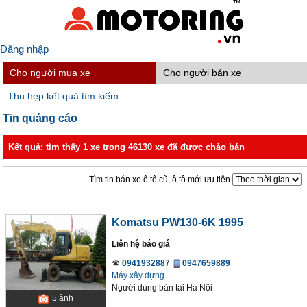
Đăng nhập
Cho người mua xe
Cho người bán xe
Thu hẹp kết quả tìm kiếm
Tin quảng cáo
Kết quả: tìm thấy 1 xe trong 46130 xe đã được chào bán
Tìm tin bán xe ô tô cũ, ô tô mới ưu tiên
Komatsu PW130-6K 1995
Liên hệ báo giá
0941932887
0947659889
Máy xây dựng
Người dùng bán
tại
Hà Nội
5
ảnh