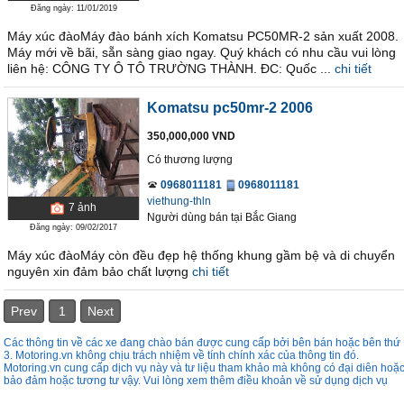
Đăng ngày: 11/01/2019
Máy xúc đàoMáy đào bánh xích Komatsu PC50MR-2 sản xuất 2008.
Máy mới về bãi, sẵn sàng giao ngay. Quý khách có nhu cầu vui lòng
liên hệ: CÔNG TY Ô TÔ TRƯỜNG THÀNH. ĐC: Quốc ...
chi tiết
Komatsu pc50mr-2 2006
350,000,000 VND
Có thương lượng
0968011181
0968011181
viethung-thln
7
ảnh
Người dùng bán
tại
Bắc Giang
Đăng ngày: 09/02/2017
Máy xúc đàoMáy còn đều đẹp hệ thống khung gầm bệ và di chuyển
nguyên xin đảm bảo chất lượng
chi tiết
Prev
1
Next
Các thông tin về các xe đang chào bán được cung cấp bởi bên bán hoặc bên thứ
3. Motoring.vn không chịu trách nhiệm về tính chính xác của thông tin đó.
Motoring.vn cung cấp dịch vụ này và tư liệu tham khảo mà không có đại diên hoặ
bảo đảm hoặc tương tư vậy. Vui lòng xem thêm điều khoản về sử dụng dịch vụ