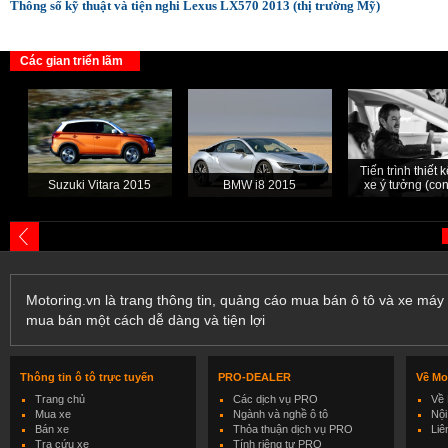
Thông số kỹ thuật và tiện nghi Lexus LX570 2013 (thị trường Mỹ)
Các gian triển lãm
Tiến trình thiết
Suzuki Vitara 2015
BMW i8 2015
xe ý tưởng (con
Motoring.vn là trang thông tin, quảng cáo mua bán ô tô và xe máy 
mua bán một cách dễ dàng và tiện lợi
Thông tin ô tô trực tuyến
PRO-DEALER
Về Mo
Trang chủ
Các dịch vụ PRO
Về 
Mua xe
Ngành và nghề ô tô
Nội
Bán xe
Thỏa thuận dịch vụ PRO
Liê
Tra cứu xe
Tính riêng tư PRO