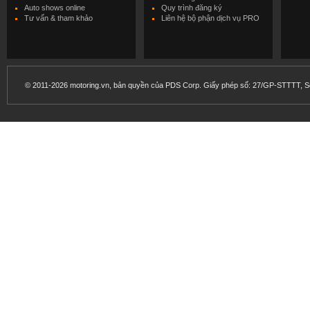
Auto shows online
Quy trình đăng ký
Tư vấn & tham khảo
Liên hệ bộ phận dịch vụ PRO
© 2011-2026 motoring.vn, bản quyền của PDS Corp. Giấy phép số: 27/GP-STTTT, Sở