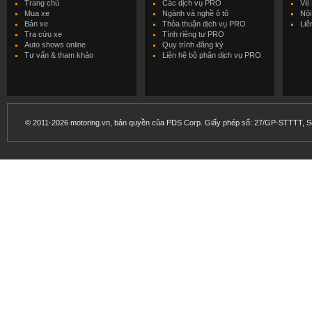
Trang chủ
Các dịch vụ PRO
Về 
Mua xe
Ngành và nghề ô tô
Nội
Bán xe
Thỏa thuận dịch vụ PRO
Liê
Tra cứu xe
Tính riêng tư PRO
Auto shows online
Quy trình đăng ký
Tư vấn & tham khảo
Liên hệ bộ phận dịch vụ PRO
© 2011-2026 motoring.vn, bản quyền của PDS Corp. Giấy phép số: 27/GP-STTTT, Sở