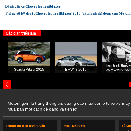
Đánh giá xe Chevrolet Traiblazer
Thông số kỹ thuật Chevrolet Trailblazer 2013 (cấu hình dự đoán của Motori
Các gian triển lãm
Tiến trình thiết
Suzuki Vitara 2015
BMW i8 2015
xe ý tưởng (con
Motoring.vn là trang thông tin, quảng cáo mua bán ô tô và xe máy 
mua bán một cách dễ dàng và tiện lợi
Thông tin ô tô trực tuyến
PRO-DEALER
Về Mo