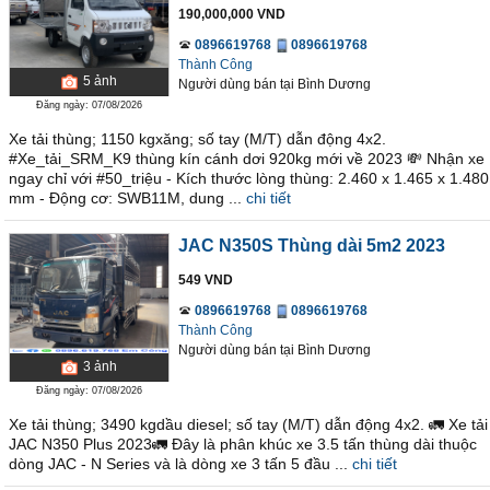
190,000,000 VND
0896619768
0896619768
Thành Công
5
ảnh
Người dùng bán
tại
Bình Dương
Đăng ngày: 07/08/2026
Xe tải thùng; 1150 kgxăng; số tay (M/T) dẫn động 4x2.
#Xe_tải_SRM_K9 thùng kín cánh dơi 920kg mới về 2023 💸 Nhận xe
ngay chỉ với #50_triệu - Kích thước lòng thùng: 2.460 x 1.465 x 1.480
mm - Động cơ: SWB11M, dung ...
chi tiết
JAC N350S Thùng dài 5m2 2023
549 VND
0896619768
0896619768
Thành Công
Người dùng bán
tại
Bình Dương
3
ảnh
Đăng ngày: 07/08/2026
Xe tải thùng; 3490 kgdầu diesel; số tay (M/T) dẫn động 4x2. 🚛 Xe tải
JAC N350 Plus 2023🚛 Đây là phân khúc xe 3.5 tấn thùng dài thuộc
dòng JAC - N Series và là dòng xe 3 tấn 5 đầu ...
chi tiết