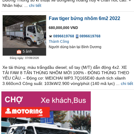
Dương Thông số kĩ thuật xe dongfeng hoàng huy 4 chân nóc cao: +
Nhãn hiệu: ...
chi tiết
Faw tiger bửng nhôm 6m2 2022
680,000,000 VND
0896619768
0896619768
Thành Công
Người dùng bán
tại
Bình Dương
5
ảnh
Đăng ngày: 07/08/2026
Xe tải thùng; màu trắngdầu diesel; số tay (M/T) dẫn động 4x2. XE
TẢI FAW 8 TẤN THÙNG NHÔM MỚI 100% - ĐÓNG THÙNG THEO
YÊU CẦU. – Động cơ: WEICHAI WP3.7Q165E40 dunh tích xilanh
3.660cm3 Công suất: 103kW/2.900 vòng/phút (140 mã lực) ...
chi tiết