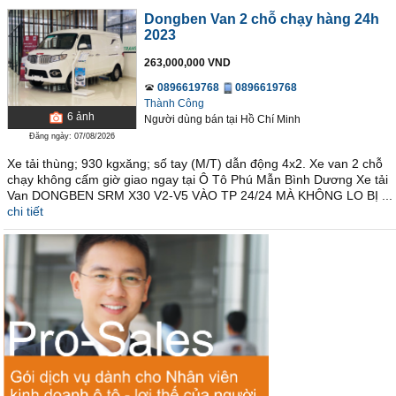
Dongben Van 2 chỗ chạy hàng 24h
2023
263,000,000 VND
0896619768
0896619768
Thành Công
6
ảnh
Người dùng bán
tại
Hồ Chí Minh
Đăng ngày: 07/08/2026
Xe tải thùng; 930 kgxăng; số tay (M/T) dẫn động 4x2. Xe van 2 chỗ
chạy không cấm giờ giao ngay tại Ô Tô Phú Mẫn Bình Dương Xe tải
Van DONGBEN SRM X30 V2-V5 VÀO TP 24/24 MÀ KHÔNG LO BỊ ...
chi tiết