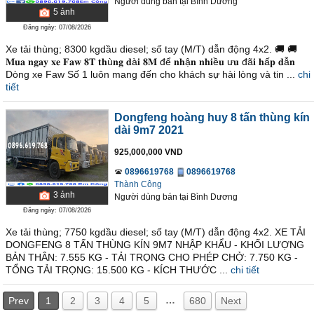
Người dùng bán
tại
Bình Dương
5
ảnh
Đăng ngày: 07/08/2026
Xe tải thùng; 8300 kgdầu diesel; số tay (M/T) dẫn động 4x2. 🚚 🚚
𝐌𝐮𝐚 𝐧𝐠𝐚𝐲 𝐱𝐞 𝐅𝐚𝐰 𝟖𝐓 𝐭𝐡ù𝐧𝐠 𝐝à𝐢 𝟖𝐌 để 𝐧𝐡ậ𝐧 𝐧𝐡𝐢ề𝐮 ư𝐮 đã𝐢 𝐡ấ𝐩 𝐝ẫ𝐧
Dòng xe Faw Số 1 luôn mang đến cho khách sự hài lòng và tin ...
chi
tiết
Dongfeng hoàng huy 8 tấn thùng kín
dài 9m7 2021
925,000,000 VND
0896619768
0896619768
Thành Công
3
ảnh
Người dùng bán
tại
Bình Dương
Đăng ngày: 07/08/2026
Xe tải thùng; 7750 kgdầu diesel; số tay (M/T) dẫn động 4x2. XE TẢI
DONGFENG 8 TẤN THÙNG KÍN 9M7 NHẬP KHẨU - KHỐI LƯỢNG
BẢN THÂN: 7.555 KG - TẢI TRỌNG CHO PHÉP CHỞ: 7.750 KG -
TỔNG TẢI TRỌNG: 15.500 KG - KÍCH THƯỚC ...
chi tiết
…
Prev
1
2
3
4
5
680
Next