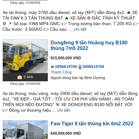
Đăng ngày: 07/08/2026
Xe tải thùng; máy 3760 dầu diesel; số tay (M/T) dẫn động 4x2. 🔥 XE
TẢI FAW 8.3 TẤN THÙNG BẠT 🔥 XE SẴN ⚙ ĐẶC TÍNH KỸ THUẬT:
⚙ 📌 Số loại: FAW.WP4-GMC 👉 Trọng lượng bản than: 7.205 KG 👉
Cầu trước: 3.565KG 👉 Cầu sau: ...
chi tiết
Dongfeng 9 tấn Hoàng huy B180
thùng 7m5 2022
915,000,000 VND
0896619768
0896619768
Thành Công
5
ảnh
Người dùng bán
tại
Bình Dương
Đăng ngày: 07/08/2026
Xe tải thùng; màu vàng; máy 5900 dầu diesel; số tay (M/T) dẫn động
4x2. "XE ĐẸP - GIÁ TỐT - TỐI ƯU CHI PHÍ VẬN HÀNH - AN TOÀN
TRÊN MỌI NẺO ĐƯỜNG" 🎯 XE DONGFENG B180 NỔI BẬT VỚI:
👉 Động cơ thương hiệu ...
chi tiết
Faw Tiger 8 tấn thùng kín 6m2 2022
640,000,000 VND