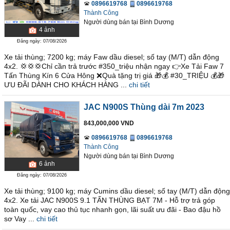
0896619768
0896619768
Thành Công
Người dùng bán
tại
Bình Dương
4
ảnh
Đăng ngày: 07/08/2026
Xe tải thùng; 7200 kg; máy Faw dầu diesel; số tay (M/T) dẫn động
4x2. 💢💢💢Chỉ cần trả trước #350_triệu nhận ngay 👉Xe Tải Faw 7
Tấn Thùng Kín 6 Cửa Hông ❌Quà tặng trị giá 🎁💰 #30_TRIỆU 💰🎁
ƯU ĐÃI DÀNH CHO KHÁCH HÀNG ...
chi tiết
JAC N900S Thùng dài 7m 2023
843,000,000 VND
0896619768
0896619768
Thành Công
Người dùng bán
tại
Bình Dương
6
ảnh
Đăng ngày: 07/08/2026
Xe tải thùng; 9100 kg; máy Cumins dầu diesel; số tay (M/T) dẫn động
4x2. Xe tải JAC N900S 9.1 TẤN THÙNG BẠT 7M - Hỗ trợ trả góp
toàn quốc, vay cao thủ tục nhanh gọn, lãi suất ưu đãi - Bao đậu hồ
sơ Vay ...
chi tiết