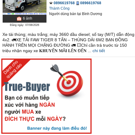
0896619768
0896619768
Thành Công
Người dùng bán
tại
Bình Dương
6
ảnh
Đăng ngày: 07/08/2026
Xe tải thùng; màu trắng; máy 3660 dầu diesel; số tay (M/T) dẫn động
4x2. 🚛XE TẢI FAW TIGER 8 TẤN – THÙNG DÀI 6M2 BẠN ĐỒNG
HÀNH TRÊN MỌI CHẶNG ĐƯỜNG 🚛 💥Chỉ cần trả trước từ 150
triệu nhận ngay xe 𝐊𝐇𝐔𝐘Ế𝐍 𝐌Ã𝐈 𝐋Ê𝐍 ĐẾ𝐍 ...
chi tiết