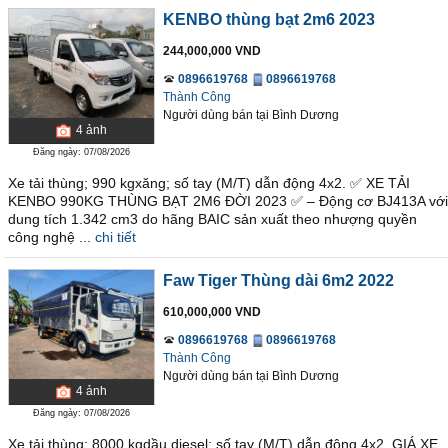
KENBO thùng bạt 2m6 2023
244,000,000 VND
0896619768
0896619768
Thành Công
Người dùng bán
tại
Bình Dương
4
ảnh
Đăng ngày: 07/08/2026
Xe tải thùng; 990 kgxăng; số tay (M/T) dẫn động 4x2. ✅ XE TẢI
KENBO 990KG THÙNG BẠT 2M6 ĐỜI 2023 ✅ – Động cơ BJ413A với
dung tích 1.342 cm3 do hãng BAIC sản xuất theo nhượng quyền
công nghệ ...
chi tiết
Faw Tiger Thùng dài 6m2 2022
610,000,000 VND
0896619768
0896619768
Thành Công
Người dùng bán
tại
Bình Dương
4
ảnh
Đăng ngày: 07/08/2026
Xe tải thùng; 8000 kgdầu diesel; số tay (M/T) dẫn động 4x2. GIÁ XE