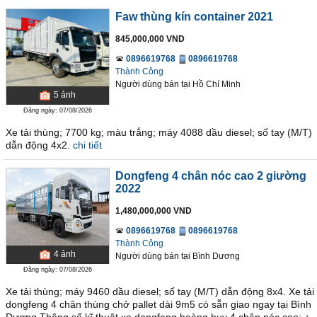
Faw thùng kín container 2021
845,000,000 VND
0896619768
0896619768
Thành Công
Người dùng bán
tại
Hồ Chí Minh
5
ảnh
Đăng ngày: 07/08/2026
Xe tải thùng; 7700 kg; màu trắng; máy 4088 dầu diesel; số tay (M/T)
dẫn động 4x2.
chi tiết
Dongfeng 4 chân nóc cao 2 giường
2022
1,480,000,000 VND
0896619768
0896619768
Thành Công
4
ảnh
Người dùng bán
tại
Bình Dương
Đăng ngày: 07/08/2026
Xe tải thùng; máy 9460 dầu diesel; số tay (M/T) dẫn động 8x4. Xe tải
dongfeng 4 chân thùng chở pallet dài 9m5 có sẵn giao ngay tại Bình