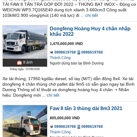
TẢI FAW 8 TẤN TRẢ GÓP ĐỜI 2022 – THÙNG BẠT INOX – Động cơ
WEICHAI WP3.7Q165E40 dung tích xilanh 3.660cm3 Công suất:
103kW/2.900 vòng/phút (140 mã lực) đi ...
chi tiết
Dongfeng Hoàng Huy 4 chân nhập
khẩu 2022
1,470,000,000 VND
0896619768
0896619768
Thành Công
8
ảnh
Người dùng bán
tại
Bình Dương
Đăng ngày: 07/08/2026
Xe tải thùng; 17950 kgdầu diesel; số tay (M/T) dẫn động 8x4. Xe tải
dongfeng 4 chân thùng chở pallet dài 9m5 có sẵn giao ngay tại Bình
Dương Thông số kĩ thuật xe dongfeng hoàng huy 4 chân: + Nhãn
hiệu: Dongfeng mới ...
chi tiết
Faw 8 tấn 3 thùng dài 8m3 2021
805,000,000 VND
0896619768
0896619768
Thành Công