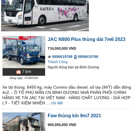
JAC N800 Plus thùng dài 7m6 2023
734,000,000 VND
0896619768
0896619768
Thành Công
Người dùng bán
tại
Bình Dương
7
ảnh
Đăng ngày: 07/08/2026
Xe tải thùng; 8450 kg; máy Cumins dầu diesel; số tay (M/T) dẫn động
4x2. - Ô TÔ PHÚ MẪN CN BÌNH DƯƠNG NHÀ PHÂN PHỐI CHÍNH
HÃNG XE TẢI JAC TẠI VIỆT NAM - HÀNG CHẤT LƯỢNG - GIÁ HỢP
LÝ - TIẾT KIỆM NHIÊN ...
chi tiết
Faw thùng kín 9m7 2021
900,000,000 VND