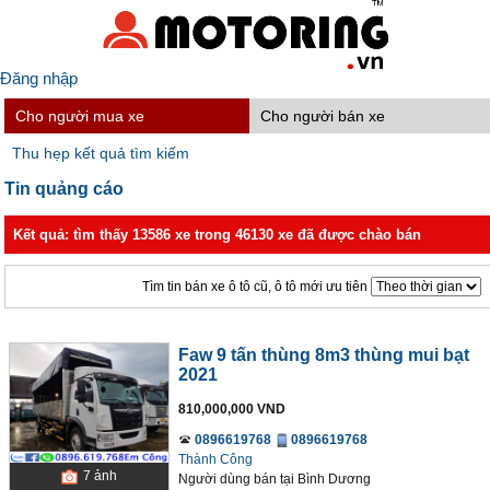
Đăng nhập
Cho người mua xe
Cho người bán xe
Thu hẹp kết quả tìm kiếm
Tin quảng cáo
Kết quả: tìm thấy 13586 xe trong 46130 xe đã được chào bán
Tìm tin bán xe ô tô cũ, ô tô mới ưu tiên
Faw 9 tấn thùng 8m3 thùng mui bạt
2021
810,000,000 VND
0896619768
0896619768
Thành Công
7
ảnh
Người dùng bán
tại
Bình Dương