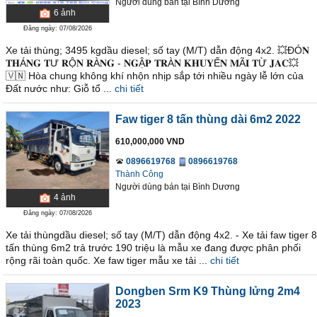
Người dùng bán
tại
Bình Dương
6
ảnh
Đăng ngày: 07/08/2026
Xe tải thùng; 3495 kgdầu diesel; số tay (M/T) dẫn động 4x2. 💥ĐÓ𝐍
𝐓𝐇Á𝐍𝐆 𝐓Ư 𝐑Ộ𝐍 𝐑À𝐍𝐆 - 𝐍𝐆Ậ𝐏 𝐓𝐑À𝐍 𝐊𝐇𝐔𝐘Ế𝐍 𝐌Ã𝐈 𝐓Ừ 𝐉𝐀𝐂💥
🇻🇳 Hòa chung không khí nhộn nhịp sắp tới nhiều ngày lễ lớn của
Đất nước như: Giỗ tổ ...
chi tiết
Faw tiger 8 tấn thùng dài 6m2 2022
610,000,000 VND
0896619768
0896619768
Thành Công
Người dùng bán
tại
Bình Dương
4
ảnh
Đăng ngày: 07/08/2026
Xe tải thùngdầu diesel; số tay (M/T) dẫn động 4x2. - Xe tải faw tiger 8
tấn thùng 6m2 trả trước 190 triệu là mẫu xe đang được phân phối
rộng rãi toàn quốc. Xe faw tiger mẫu xe tải ...
chi tiết
Dongben Srm K9 Thùng lửng 2m4
2023