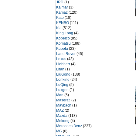
JRD
(1)
Kalmar
(3)
Kamaz
(120)
Kato
(18)
KENBO
(111)
Kia
(512)
King Long
(4)
Kobelco
(85)
Komatsu
(188)
Kubota
(23)
Land Rover
(45)
Lexus
(43)
Liebherr
(4)
Lifan
(1)
LiuGong
(138)
Lonking
(24)
LuQing
(5)
Luxgen
(1)
Man
(5)
Maserati
(2)
Maybach
(1)
MAZ
(2)
Mazda
(113)
Mekong
(4)
Mercedes Benz
(237)
MG
(6)