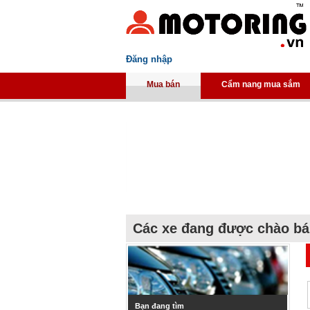
Đăng nhập
Mua bán
Cẩm nang mua sắm
Các xe đang được chào b
Bạn đang tìm