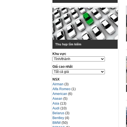
Thu hẹp tìm kiếm
Khu vực
Giá cao nhất
NSX
Airman
(3)
Alfa Romeo
(1)
American
(6)
Asean
(5)
Asia
(13)
Audi
(10)
Belarus
(3)
Bentley
(4)
BMW
(50)