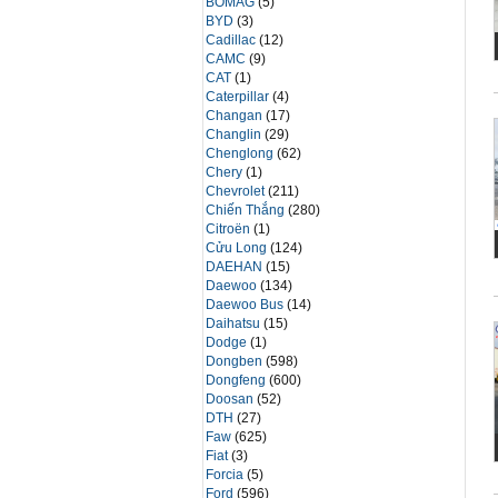
BOMAG
(5)
BYD
(3)
Cadillac
(12)
CAMC
(9)
CAT
(1)
Caterpillar
(4)
Changan
(17)
Changlin
(29)
Chenglong
(62)
Chery
(1)
Chevrolet
(211)
Chiến Thắng
(280)
Citroën
(1)
Cửu Long
(124)
DAEHAN
(15)
Daewoo
(134)
Daewoo Bus
(14)
Daihatsu
(15)
Dodge
(1)
Dongben
(598)
Dongfeng
(600)
Doosan
(52)
DTH
(27)
Faw
(625)
Fiat
(3)
Forcia
(5)
Ford
(596)