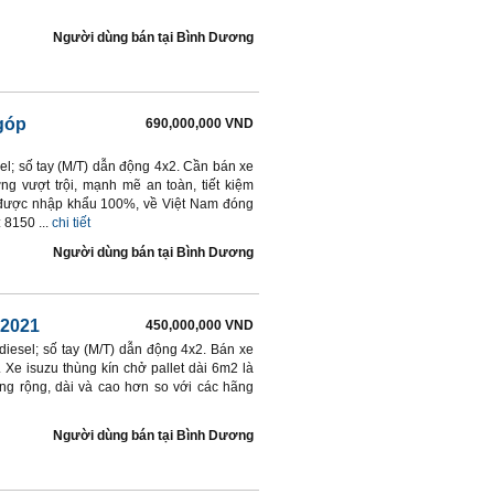
Người dùng bán
tại
Bình Dương
 góp
690,000,000 VND
el; số tay (M/T) dẫn động 4x2. Cần bán xe
ng vượt trội, mạnh mẽ an toàn, tiết kiệm
e được nhập khẩu 100%, về Việt Nam đóng
 8150 ...
chi tiết
Người dùng bán
tại
Bình Dương
 2021
450,000,000 VND
iesel; số tay (M/T) dẫn động 4x2. Bán xe
. Xe isuzu thùng kín chở pallet dài 6m2 là
ng rộng, dài và cao hơn so với các hãng
Người dùng bán
tại
Bình Dương