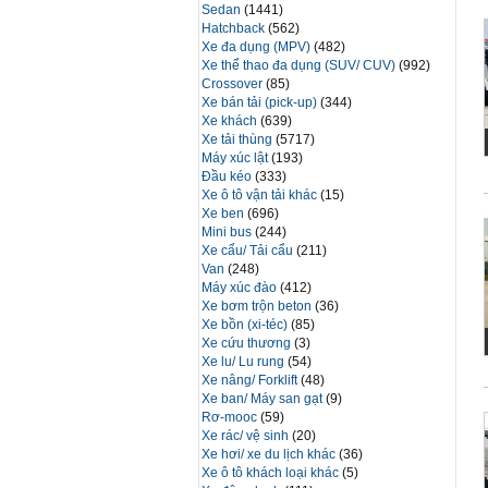
Sedan
(1441)
Hatchback
(562)
Xe đa dụng (MPV)
(482)
Xe thể thao đa dụng (SUV/ CUV)
(992)
Crossover
(85)
Xe bán tải (pick-up)
(344)
Xe khách
(639)
Xe tải thùng
(5717)
Máy xúc lật
(193)
Đầu kéo
(333)
Xe ô tô vận tải khác
(15)
Xe ben
(696)
Mini bus
(244)
Xe cẩu/ Tải cẩu
(211)
Van
(248)
Máy xúc đào
(412)
Xe bơm trộn beton
(36)
Xe bồn (xi-téc)
(85)
Xe cứu thương
(3)
Xe lu/ Lu rung
(54)
Xe nâng/ Forklift
(48)
Xe ban/ Máy san gạt
(9)
Rơ-mooc
(59)
Xe rác/ vệ sinh
(20)
Xe hơi/ xe du lịch khác
(36)
Xe ô tô khách loại khác
(5)