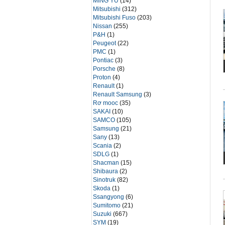
MING YU
(14)
Mitsubishi
(312)
Mitsubishi Fuso
(203)
Nissan
(255)
P&H
(1)
Peugeot
(22)
PMC
(1)
Pontiac
(3)
Porsche
(8)
Proton
(4)
Renault
(1)
Renault Samsung
(3)
Rơ mooc
(35)
SAKAI
(10)
SAMCO
(105)
Samsung
(21)
Sany
(13)
Scania
(2)
SDLG
(1)
Shacman
(15)
Shibaura
(2)
Sinotruk
(82)
Skoda
(1)
Ssangyong
(6)
Sumitomo
(21)
Suzuki
(667)
SYM
(19)