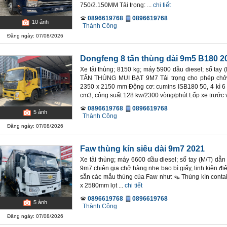
750/2.150MM Tải trọng: ...
chi tiết
0896619768
0896619768
10
ảnh
Thành Công
Đăng ngày: 07/08/2026
Dongfeng 8 tấn thùng dài 9m5 B180 2
Xe tải thùng; 8150 kg; máy 5900 dầu diesel; số ta
TẤN THÙNG MUI BẠT 9M7 Tải trọng cho phép chở: 
2350 x 2150 mm Động cơ: cumins ISB180 50, 4 kì 6 x
cm3, công suất 128 kw/2300 vòng/phút Lốp xe trước v
0896619768
0896619768
5
ảnh
Thành Công
Đăng ngày: 07/08/2026
Faw thùng kín siêu dài 9m7 2021
Xe tải thùng; máy 6600 dầu diesel; số tay (M/T) dẫn
9m7 chiên gia chở hàng nhẹ bao bì giấy, linh kiện đi
sẵn các mẫu thùng của Faw như: 🪤 Thùng kín contai
x 2580mm lọt ...
chi tiết
0896619768
0896619768
5
ảnh
Thành Công
Đăng ngày: 07/08/2026