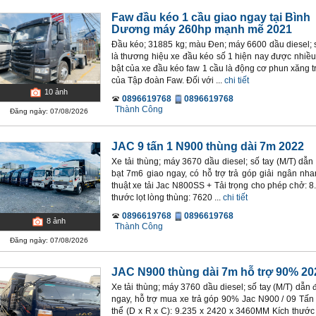
Faw đầu kéo 1 cầu giao ngay tại Bình
Dương máy 260hp mạnh mẽ 2021
Đầu kéo; 31885 kg; màu Đen; máy 6600 dầu diesel; s
là thương hiệu xe đầu kéo số 1 hiện nay được nhiều
bật của xe đầu kéo faw 1 cầu là động cơ phun xăng t
của Tập đoàn Faw. Đối với ...
chi tiết
10
ảnh
0896619768
0896619768
Thành Công
Đăng ngày: 07/08/2026
JAC 9 tấn 1 N900 thùng dài 7m 2022
Xe tải thùng; máy 3670 dầu diesel; số tay (M/T) dẫ
bạt 7m6 giao ngay, có hỗ trợ trả góp giải ngân nhan
thuật xe tải Jac N800SS + Tải trọng cho phép chở: 8
thước lọt lòng thùng: 7620 ...
chi tiết
0896619768
0896619768
8
ảnh
Thành Công
Đăng ngày: 07/08/2026
JAC N900 thùng dài 7m hỗ trợ 90% 20
Xe tải thùng; máy 3760 dầu diesel; số tay (M/T) dẫn
ngay, hỗ trợ mua xe trả góp 90% Jac N900 / 09 Tấn
thể (D x R x C): 9.235 x 2420 x 3460MM Kích thước 