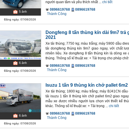
người quan tâm và yêu thích nhất ...
chi tiết
0896619768
0896619768
5
ảnh
Thành Công
Đăng ngày: 07/08/2026
Dongfeng 8 tấn thùng kín dài 9m7 trả
2021
Xe tải thùng; 7750 kg; màu trắng; máy 5900 dầu dies
tải dongfeng thùng kín 9m7 giao ngay, với chất lượ
nhiên liệu. Xe dongfeng 8 tấn thùng kín là dòng x
thùng. Thông số kĩ thuật xe: + Tải trọng cho phép chở:
6
ảnh
0896619768
0896619768
Thành Công
Đăng ngày: 07/08/2026
Isuzu 1 tấn 9 thùng kín chở pallet 6m2
Xe tải thùng; 1800 kg; màu trắng; máy BJ41CN dầu d
tải isuzu 1 tấn 8 thùng kín chở pallet 6m2 giao ngay
mẫu xe được nhiều người lựa chọn với thiết kế thù
khác. Thông số kĩ thuật xe: + Tải trọng ...
chi tiết
0896619768
0896619768
6
ảnh
Thành Công
Đăng ngày: 07/08/2026