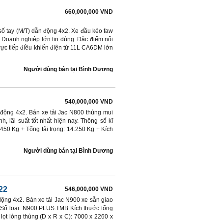
660,000,000 VND
ố tay (M/T) dẫn động 4x2. Xe đầu kéo faw
 Doanh nghiệp lớn tin dùng. Đặc điểm nổi
rực tiếp điều khiển điện tử 11L CA6DM lớn
Người dùng bán
tại
Bình Dương
540,000,000 VND
n động 4x2. Bán xe tải Jac N800 thùng mui
h, lãi suất tốt nhất hiện nay. Thông số kĩ
.450 Kg + Tổng tải trọng: 14.250 Kg + Kích
Người dùng bán
tại
Bình Dương
22
546,000,000 VND
 động 4x2. Bán xe tải Jac N900 xe sẵn giao
 Số loại: N900.PLUS.TMB Kích thước tổng
lọt lòng thùng (D x R x C): 7000 x 2260 x