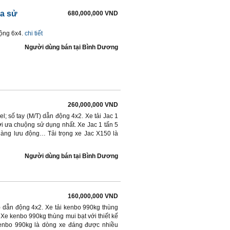
ua sử
680,000,000 VND
động 6x4.
chi tiết
Người dùng bán
tại
Bình Dương
260,000,000 VND
l; số tay (M/T) dẫn động 4x2. Xe tải Jac 1
i ưa chuộng sử dụng nhất. Xe Jac 1 tấn 5
 hàng lưu động… Tải trọng xe Jac X150 là
Người dùng bán
tại
Bình Dương
160,000,000 VND
) dẫn động 4x2. Xe tải kenbo 990kg thùng
Xe kenbo 990kg thùng mui bạt với thiết kế
Kenbo 990kg là dòng xe đáng được nhiều