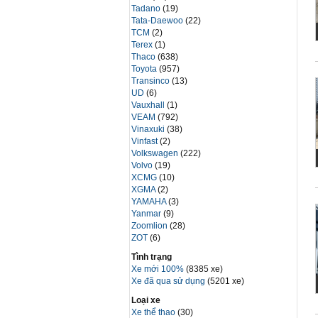
Tadano
(19)
Tata-Daewoo
(22)
TCM
(2)
Terex
(1)
Thaco
(638)
Toyota
(957)
Transinco
(13)
UD
(6)
Vauxhall
(1)
VEAM
(792)
Vinaxuki
(38)
Vinfast
(2)
Volkswagen
(222)
Volvo
(19)
XCMG
(10)
XGMA
(2)
YAMAHA
(3)
Yanmar
(9)
Zoomlion
(28)
ZOT
(6)
Tình trạng
Xe mới 100%
(8385 xe)
Xe đã qua sử dụng
(5201 xe)
Loại xe
Xe thể thao
(30)