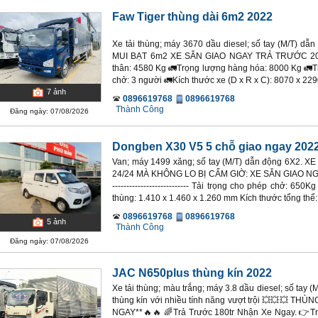
Faw Tiger thùng dài 6m2 2022
Xe tải thùng; máy 3670 dầu diesel; số tay (M/T) 
MUI BẠT 6m2 XE SẴN GIAO NGAY TRẢ TRƯỚC 200
thân: 4580 Kg 🚛Trọng lượng hàng hóa: 8000 Kg 🚛T
chở: 3 người 🚛Kích thước xe (D x R x C): 8070 x 229
7
ảnh
0896619768
0896619768
Thành Công
Đăng ngày: 07/08/2026
Dongben X30 V5 5 chỗ giao ngay 202
Van; máy 1499 xăng; số tay (M/T) dẫn động 6X2
24/24 MÀ KHÔNG LO BỊ CẤM GIỜ: XE SẴN GIAO NGAY
--------------------------- Tải trọng cho phép chở: 65
thùng: 1.410 x 1.460 x 1.260 mm Kích thước tổng thể: 
0896619768
0896619768
5
ảnh
Thành Công
Đăng ngày: 07/08/2026
JAC N650plus thùng kín 2022
Xe tải thùng; màu trắng; máy 3.8 dầu diesel; số tay 
thùng kín với nhiều tính năng vượt trội 💥💥💥 TH
NGAY**🔥🔥 🌈Trả Trước 180tr Nhận Xe Ngay. 👉Tra