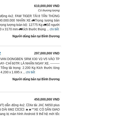
610,000,000 VND
Có thương lượng
dẫn động 4x2. FAW TIGER TẢI 8 TẤN THÙNG
.000.000 NHẬN XE 🚛Trọng lượng bản
rọng lượng toàn bộ: 12775 Kg 🚛Số người
0 x 3170 mm 🚛Kích thước thùng ...
chi tiết
Người dùng bán
tại
Bình Dương
2
297,000,000 VND
. XE VAN DONGBEN SRM X30 V2-V5 VÀO TP
- CHỈ 60TR LÀ NHẬN NGAY XE. ---------
0Kg Tổng tải trọng: 2.200 Kg Kích thước lòng
4.200 x 1.695 x ...
chi tiết
Người dùng bán
tại
Bình Dương
450,000,000 VND
(M/T) dẫn động 4x2. 💥Xe tải JAC N650 plus
ÙNG DÀI 6M2 💥💥💥 🔥🔥**XE CÓ SẴN GIAO
ng bị màn hình Android 9 thế hệ mới tốc