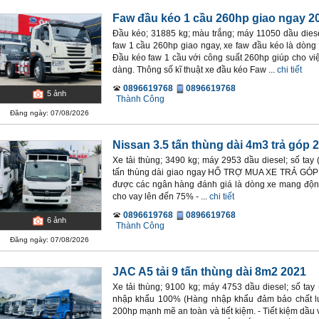
Faw đầu kéo 1 cầu 260hp giao ngay 2
Đầu kéo; 31885 kg; màu trắng; máy 11050 dầu diese
faw 1 cầu 260hp giao ngay, xe faw đầu kéo là dòng x
Đầu kéo faw 1 cầu với công suất 260hp giúp cho việ
dàng. Thông số kĩ thuật xe đầu kéo Faw ...
chi tiết
0896619768
0896619768
5
ảnh
Thành Công
Đăng ngày: 07/08/2026
Nissan 3.5 tấn thùng dài 4m3 trả góp 
Xe tải thùng; 3490 kg; máy 2953 dầu diesel; số tay 
tấn thùng dài giao ngay HỔ TRỢ MUA XE TRẢ GÓP -
được các ngân hàng đánh giá là dòng xe mang động c
cho vay lên đến 75% - ...
chi tiết
0896619768
0896619768
6
ảnh
Thành Công
Đăng ngày: 07/08/2026
JAC A5 tải 9 tấn thùng dài 8m2 2021
Xe tải thùng; 9100 kg; máy 4753 dầu diesel; số tay
nhập khẩu 100% (Hàng nhập khẩu đảm bảo chất l
200hp mạnh mẽ an toàn và tiết kiệm. - Tiết kiệm dầu