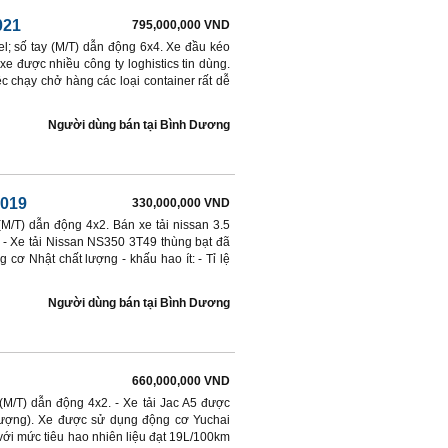
021
795,000,000 VND
l; số tay (M/T) dẫn động 6x4. Xe đầu kéo
e được nhiều công ty loghistics tin dùng.
c chạy chở hàng các loại container rất dễ
Người dùng bán
tại
Bình Dương
2019
330,000,000 VND
(M/T) dẫn động 4x2. Bán xe tải nissan 3.5
 Xe tải Nissan NS350 3T49 thùng bạt đã
ơ Nhật chất lượng - khấu hao ít: - Tỉ lệ
Người dùng bán
tại
Bình Dương
660,000,000 VND
 (M/T) dẫn động 4x2. - Xe tải Jac A5 được
ượng). Xe được sử dụng động cơ Yuchai
 với mức tiêu hao nhiên liệu đạt 19L/100km