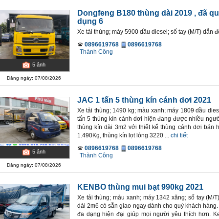
Dongfeng B180 thùng dài 2019
, đã q
dụng 6
Xe tải thùng; máy 5900 dầu diesel; số tay (M/T) dẫn 
0896619768
0896619768
Thành Công
5
ảnh
Đăng ngày: 07/08/2026
JAC 1 tấn 5 thùng kín cánh dơi 2021
Xe tải thùng; 1490 kg; màu xanh; máy 1809 dầu diese
tấn 5 thùng kín cánh dơi hiện đang được nhiều ngườ
thùng kín dài 3m2 với thiết kế thùng cánh dơi bán
1.490Kg, thùng kín lọt lòng 3220 ...
chi tiết
0896619768
0896619768
5
ảnh
Thành Công
Đăng ngày: 07/08/2026
KENBO thùng mui bạt 990kg 2021
Xe tải thùng; màu xanh; máy 1342 xăng; số tay (M/T
dài 2m6 có sẵn giao ngay dành cho quý khách hàng. 
đa dạng hiện đại giúp mọi người yêu thích hơn. 