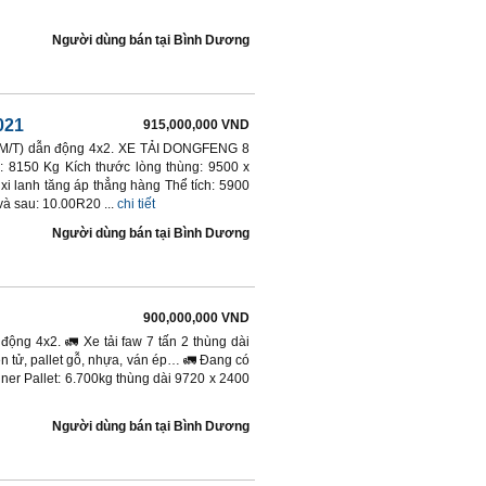
Người dùng bán
tại
Bình Dương
021
915,000,000 VND
y (M/T) dẫn động 4x2. XE TẢI DONGFENG 8
8150 Kg Kích thước lòng thùng: 9500 x
i lanh tăng áp thẳng hàng Thể tích: 5900
à sau: 10.00R20 ...
chi tiết
Người dùng bán
tại
Bình Dương
900,000,000 VND
 động 4x2. 🚛 Xe tải faw 7 tấn 2 thùng dài
ện tử, pallet gỗ, nhựa, ván ép… 🚛 Đang có
ner Pallet: 6.700kg thùng dài 9720 x 2400
Người dùng bán
tại
Bình Dương