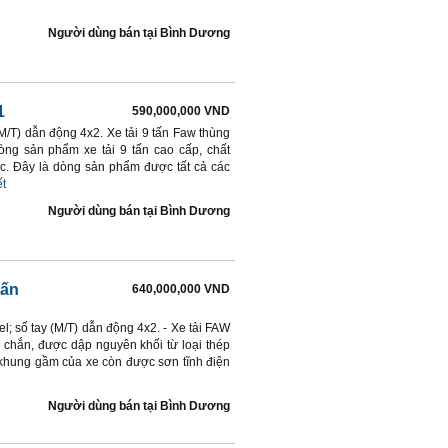
Người dùng bán
tại
Bình Dương
1
590,000,000 VND
M/T) dẫn động 4x2. Xe tải 9 tấn Faw thùng
g sản phẩm xe tải 9 tấn cao cấp, chất
c. Đây là dòng sản phẩm được tất cả các
ết
Người dùng bán
tại
Bình Dương
tấn
640,000,000 VND
l; số tay (M/T) dẫn động 4x2. - Xe tải FAW
 chắn, được dập nguyên khối từ loại thép
, khung gầm của xe còn được sơn tĩnh điện
Người dùng bán
tại
Bình Dương