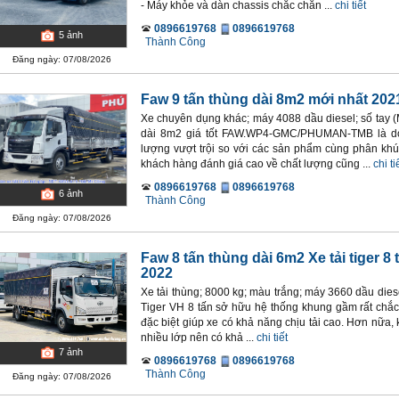
- Máy khỏe và dàn chassis chắc chắn ...
chi tiết
0896619768
0896619768
5
ảnh
Thành Công
Đăng ngày: 07/08/2026
Faw 9 tấn thùng dài 8m2 mới nhất 202
Xe chuyên dụng khác; máy 4088 dầu diesel; số tay (
dài 8m2 giá tốt FAW.WP4-GMC/PHUMAN-TMB là dòn
lượng vượt trội so với các sản phẩm cùng phân khú
khách hàng đánh giá cao về chất lượng cũng ...
chi ti
0896619768
0896619768
6
ảnh
Thành Công
Đăng ngày: 07/08/2026
Faw 8 tấn thùng dài 6m2 Xe tải tiger 8 
2022
Xe tải thùng; 8000 kg; màu trắng; máy 3660 dầu diese
Tiger VH 8 tấn sở hữu hệ thống khung gầm rất chắc
đặc biệt giúp xe có khả năng chịu tải cao. Hơn nữa
nhiều lớp nên có khả ...
chi tiết
7
ảnh
0896619768
0896619768
Thành Công
Đăng ngày: 07/08/2026