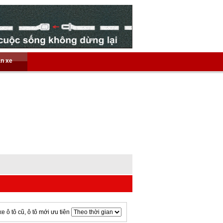
án xe
xe ô tô cũ, ô tô mới ưu tiên