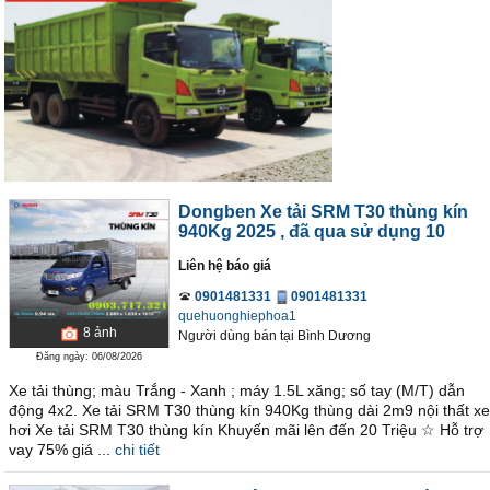
Dongben Xe tải SRM T30 thùng kín
940Kg 2025
, đã qua sử dụng 10
Liên hệ báo giá
0901481331
0901481331
quehuonghiephoa1
8
ảnh
Người dùng bán
tại
Bình Dương
Đăng ngày: 06/08/2026
Xe tải thùng; màu Trắng - Xanh ; máy 1.5L xăng; số tay (M/T) dẫn
động 4x2. Xe tải SRM T30 thùng kín 940Kg thùng dài 2m9 nội thất xe
hơi Xe tải SRM T30 thùng kín Khuyến mãi lên đến 20 Triệu ☆ Hỗ trợ
vay 75% giá ...
chi tiết