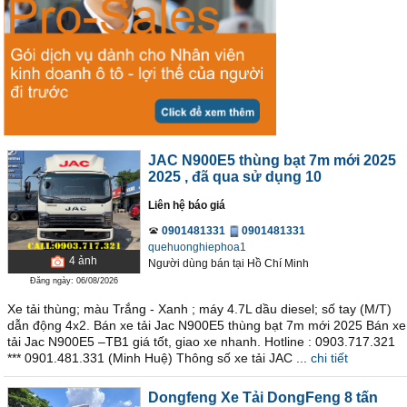
JAC N900E5 thùng bạt 7m mới 2025
2025
, đã qua sử dụng 10
Liên hệ báo giá
0901481331
0901481331
quehuonghiephoa1
4
ảnh
Người dùng bán
tại
Hồ Chí Minh
Đăng ngày: 06/08/2026
Xe tải thùng; màu Trắng - Xanh ; máy 4.7L dầu diesel; số tay (M/T)
dẫn động 4x2. Bán xe tải Jac N900E5 thùng bạt 7m mới 2025 Bán xe
tải Jac N900E5 –TB1 giá tốt, giao xe nhanh. Hotline : 0903.717.321
*** 0901.481.331 (Minh Huệ) Thông số xe tải JAC ...
chi tiết
Dongfeng Xe Tải DongFeng 8 tấn