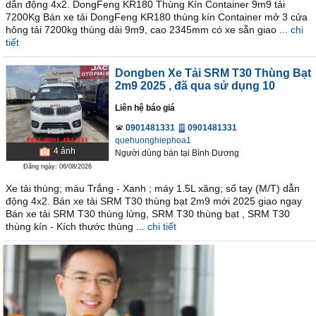
dẫn động 4x2. DongFeng KR180 Thùng Kín Container 9m9 tải
7200Kg Bán xe tải DongFeng KR180 thùng kín Container mở 3 cửa
hông tải 7200kg thùng dài 9m9, cao 2345mm có xe sẵn giao ...
chi
tiết
Dongben Xe Tải SRM T30 Thùng Bạt
2m9 2025
, đã qua sử dụng 10
Liên hệ báo giá
0901481331
0901481331
quehuonghiephoa1
4
ảnh
Người dùng bán
tại
Bình Dương
Đăng ngày: 06/08/2026
Xe tải thùng; màu Trắng - Xanh ; máy 1.5L xăng; số tay (M/T) dẫn
động 4x2. Bán xe tải SRM T30 thùng bạt 2m9 mới 2025 giao ngay
Bán xe tải SRM T30 thùng lửng, SRM T30 thùng bạt , SRM T30
thùng kín - Kích thước thùng ...
chi tiết