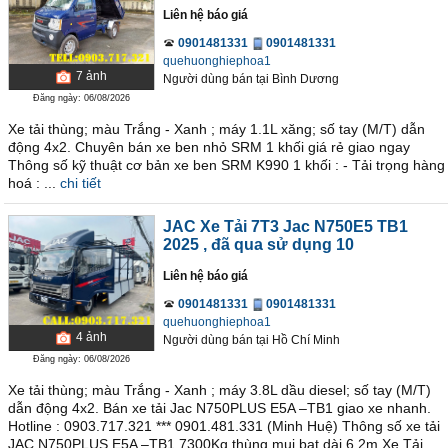
Liên hệ báo giá
0901481331
0901481331
quehuonghiephoa1
7
ảnh
Người dùng bán
tại
Bình Dương
Đăng ngày: 06/08/2026
Xe tải thùng; màu Trắng - Xanh ; máy 1.1L xăng; số tay (M/T) dẫn
động 4x2. Chuyên bán xe ben nhỏ SRM 1 khối giá rẻ giao ngay
Thông số kỹ thuật cơ bản xe ben SRM K990 1 khối : - Tải trọng hàng
hoá : ...
chi tiết
JAC Xe Tải 7T3 Jac N750E5 TB1
2025
, đã qua sử dụng 10
Liên hệ báo giá
0901481331
0901481331
quehuonghiephoa1
4
ảnh
Người dùng bán
tại
Hồ Chí Minh
Đăng ngày: 06/08/2026
Xe tải thùng; màu Trắng - Xanh ; máy 3.8L dầu diesel; số tay (M/T)
dẫn động 4x2. Bán xe tải Jac N750PLUS E5A –TB1 giao xe nhanh.
Hotline : 0903.717.321 *** 0901.481.331 (Minh Huệ) Thông số xe tải
JAC N750PLUS E5A –TB1 7300Kg thùng mui bạt dài 6.2m Xe Tải ...