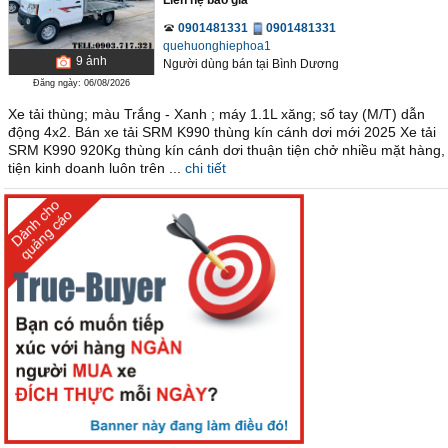
Liên hệ báo giá
0901481331
0901481331
quehuonghiephoa1
9
ảnh
Người dùng bán
tại
Bình Dương
Đăng ngày: 06/08/2026
Xe tải thùng; màu Trắng - Xanh ; máy 1.1L xăng; số tay (M/T) dẫn
động 4x2. Bán xe tải SRM K990 thùng kín cánh dơi mới 2025 Xe tải
SRM K990 920Kg thùng kín cánh dơi thuận tiện chở nhiều mặt hàng,
tiện kinh doanh luôn trên ...
chi tiết