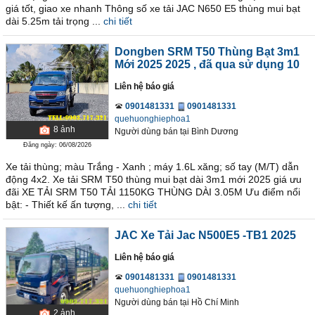
giá tốt, giao xe nhanh Thông số xe tải JAC N650 E5 thùng mui bạt
dài 5.25m tải trọng ...
chi tiết
Dongben SRM T50 Thùng Bạt 3m1
Mới 2025 2025
, đã qua sử dụng 10
Liên hệ báo giá
0901481331
0901481331
quehuonghiephoa1
8
ảnh
Người dùng bán
tại
Bình Dương
Đăng ngày: 06/08/2026
Xe tải thùng; màu Trắng - Xanh ; máy 1.6L xăng; số tay (M/T) dẫn
động 4x2. Xe tải SRM T50 thùng mui bạt dài 3m1 mới 2025 giá ưu
đãi XE TẢI SRM T50 TẢI 1150KG THÙNG DÀI 3.05M Ưu điểm nổi
bật: - Thiết kế ấn tượng, ...
chi tiết
JAC Xe Tải Jac N500E5 -TB1 2025
Liên hệ báo giá
0901481331
0901481331
quehuonghiephoa1
Người dùng bán
tại
Hồ Chí Minh
2
ảnh