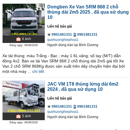
Dongben Xe Van SRM 868 2 chỗ
thùng dài 2m5 2025
, đã qua sử dụng
10
Liên hệ báo giá
0901481331
0901481331
6
ảnh
quehuonghiephoa1
Người dùng bán
tại
Bình Dương
Đăng ngày: 06/08/2026
Xe tải thùng; màu Trắng - Bạc ; máy 1.6L xăng; số tay (M/T) dẫn
động 4x2. Bán xe tải Van SRM 868 2 chỗ thùng dài 2m5 giá tốt Xe
Van 2 chỗ SRM 868Kg được sản xuất trên dây chuyền hiện đại bởi
một nhà máy ...
chi tiết
JAC VM 1T8 thùng lửng dài 6m2
2024
, đã qua sử dụng 10
Liên hệ báo giá
0901481331
0901481331
quehuonghiephoa1
5
ảnh
Người dùng bán
tại
Bình Dương
Đăng ngày: 06/08/2026