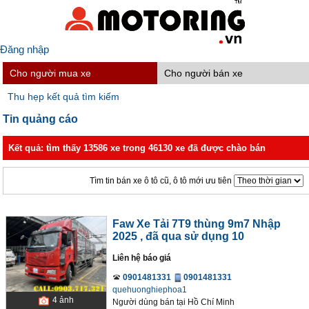
Đăng nhập
Cho người mua xe
Cho người bán xe
Thu hẹp kết quả tìm kiếm
Tin quảng cáo
Kết quả: tìm thấy 13586 xe trong 46130 xe đã được chào bán
Tìm tin bán xe ô tô cũ, ô tô mới ưu tiên
Faw Xe Tải 7T9 thùng 9m7 Nhập
2025
, đã qua sử dụng 10
Liên hệ báo giá
0901481331
0901481331
quehuonghiephoa1
4
ảnh
Người dùng bán
tại
Hồ Chí Minh