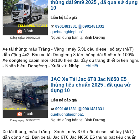
thùng dài 9m9 2025
, đã qua sử dụng
10
Liên hệ báo giá
0901481331
0901481331
3
ảnh
quehuonghiephoa1
Người dùng bán
tại
Bình Dương
Đăng ngày: 06/08/2026
Xe tải thùng; màu Trắng - Vàng ; máy 5.9L dầu diesel; số tay (M/T)
dẫn động 4x2. Bán xe tải Dongfeng 8 tấn thùng dài 9m9 mới 100%
Xe dongfeng cabin mới KR180 hiện đại đầy đủ trang thiết bị tiện nghi.
- Nhãn hiệu: Dongfeng - Xuất xứ: Nhập ...
chi tiết
JAC Xe Tải Jac 6T8 Jac N650 E5
thùng tiêu chuẩn 2025
, đã qua sử
dụng 10
Liên hệ báo giá
0901481331
0901481331
4
ảnh
quehuonghiephoa1
Người dùng bán
tại
Bình Dương
Đăng ngày: 06/08/2026
Xe tải thùng; màu Trắng - Xanh ; máy 3.0L dầu diesel; số tay (M/T)
dẫn động 4x2. Bán xe tải Jac 6T8 Jac N650 E5 thùng bạt tiêu chuẩn