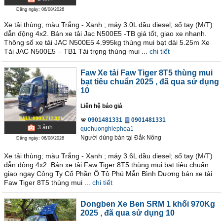
Đăng ngày: 06/08/2026
Xe tải thùng; màu Trắng - Xanh ; máy 3.0L dầu diesel; số tay (M/T)
dẫn động 4x2. Bán xe tải Jac N500E5 -TB giá tốt, giao xe nhanh.
Thông số xe tải JAC N500E5 4.995kg thùng mui bạt dài 5.25m Xe
Tải JAC N500E5 – TB1 Tải trọng thùng mui ...
chi tiết
Faw Xe tải Faw Tiger 8T5 thùng mui
bạt tiêu chuẩn 2025
, đã qua sử dụng
10
Liên hệ báo giá
0901481331
0901481331
3
ảnh
quehuonghiephoa1
Người dùng bán
tại
Ðắk Nông
Đăng ngày: 06/08/2026
Xe tải thùng; màu Trắng - Xanh ; máy 3.6L dầu diesel; số tay (M/T)
dẫn động 4x2. Bán xe tải Faw Tiger 8T5 thùng mui bạt tiêu chuẩn
giao ngay Công Ty Cổ Phần Ô Tô Phú Mẫn Bình Dương bán xe tải
Faw Tiger 8T5 thùng mui ...
chi tiết
Dongben Xe Ben SRM 1 khối 970Kg
2025
, đã qua sử dụng 10