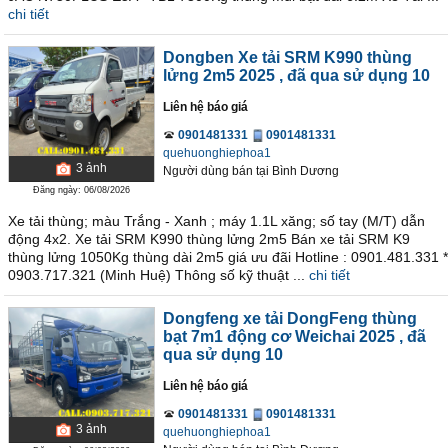
chi tiết
Dongben Xe tải SRM K990 thùng
lửng 2m5 2025
, đã qua sử dụng 10
Liên hệ báo giá
0901481331
0901481331
quehuonghiephoa1
3
ảnh
Người dùng bán
tại
Bình Dương
Đăng ngày: 06/08/2026
Xe tải thùng; màu Trắng - Xanh ; máy 1.1L xăng; số tay (M/T) dẫn
động 4x2. Xe tải SRM K990 thùng lửng 2m5 Bán xe tải SRM K9
thùng lửng 1050Kg thùng dài 2m5 giá ưu đãi Hotline : 0901.481.331 *
0903.717.321 (Minh Huệ) Thông số kỹ thuật ...
chi tiết
Dongfeng xe tải DongFeng thùng
bạt 7m1 động cơ Weichai 2025
, đã
qua sử dụng 10
Liên hệ báo giá
0901481331
0901481331
3
ảnh
quehuonghiephoa1