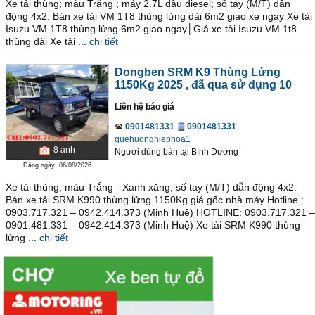
Xe tải thùng; màu Trắng ; máy 2.7L dầu diesel; số tay (M/T) dẫn
động 4x2. Bán xe tải VM 1T8 thùng lửng dài 6m2 giao xe ngay Xe tải
Isuzu VM 1T8 thùng lửng 6m2 giao ngay│Giá xe tải Isuzu VM 1t8
thùng dài Xe tải ...
chi tiết
Dongben SRM K9 Thùng Lửng
1150Kg 2025
, đã qua sử dụng 10
Liên hệ báo giá
0901481331
0901481331
quehuonghiephoa1
8
ảnh
Người dùng bán
tại
Bình Dương
Đăng ngày: 06/08/2026
Xe tải thùng; màu Trắng - Xanh xăng; số tay (M/T) dẫn động 4x2.
Bán xe tải SRM K990 thùng lửng 1150Kg giá gốc nhà máy Hotline :
0903.717.321 – 0942.414.373 (Minh Huệ) HOTLINE: 0903.717.321 –
0901.481.331 – 0942.414.373 (Minh Huệ) Xe tải SRM K990 thùng
lửng ...
chi tiết