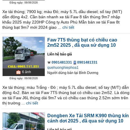
Đăng ngày: 06/08/2026
Xe tải thùng; 7900 kg; màu Đỏ; máy 5.7L dầu diesel; số tay (M/T)
dẫn động 4x2. Cần bán nhanh xe tải Faw 8 tấn thùng 9m7 nhập
khẩu 2025 máy 220HP Công ty Auto Phú Mẫn bán xe tải Faw 8t
thùng bạt 9m7 mới 2024 giao ...
chi tiết
Faw 7T5 thùng bạt có chiều cao
2m52 2025
, đã qua sử dụng 10
Liên hệ báo giá
0901481331
0901481331
quehuonghiephoa1
6
ảnh
Người dùng bán
tại
Bình Dương
Đăng ngày: 06/08/2026
Xe tải thùng; màu Trắng - Đỏ ; máy 5.7L dầu diesel; số tay (M/T) dẫn
động 4x2. Bán xe tải Faw 7T5 thùng bạt có chiều cao 2m52. Là dòng
xe tải Faw J6L thùng dài 9m7 và có chiều cao thùng 2.52m sớm trên
thị trường ...
chi tiết
Dongben Xe Tải SRM K990 thùng kín
cánh dơi 2025
, đã qua sử dụng 10