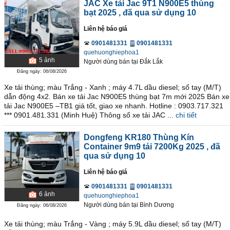
JAC Xe tải Jac 9T1 N900E5 thùng
bạt 2025
, đã qua sử dụng 10
Liên hệ báo giá
0901481331
0901481331
quehuonghiephoa1
5
ảnh
Người dùng bán
tại
Ðắk Lắk
Đăng ngày: 06/08/2026
Xe tải thùng; màu Trắng - Xanh ; máy 4.7L dầu diesel; số tay (M/T)
dẫn động 4x2. Bán xe tải Jac N900E5 thùng bạt 7m mới 2025 Bán xe
tải Jac N900E5 –TB1 giá tốt, giao xe nhanh. Hotline : 0903.717.321
*** 0901.481.331 (Minh Huệ) Thông số xe tải JAC ...
chi tiết
Dongfeng KR180 Thùng Kín
Container 9m9 tải 7200Kg 2025
, đã
qua sử dụng 10
Liên hệ báo giá
0901481331
0901481331
6
ảnh
quehuonghiephoa1
Người dùng bán
tại
Bình Dương
Đăng ngày: 06/08/2026
Xe tải thùng; màu Trắng - Vàng ; máy 5.9L dầu diesel; số tay (M/T)