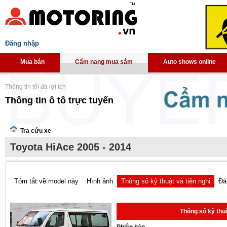
Đăng nhập
Mua bán
Cẩm nang mua sắm
Auto shows online
Thông tin tối đa lợi ích
Thông tin ô tô trực tuyến
Tra cứu xe
Toyota HiAce 2005 - 2014
Tóm tắt về model này
Hình ảnh
Thông số kỹ thuật và tiện nghi
Đá
Thông số kỹ thuậ