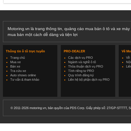
Motoring.vn là trang thông tin, quảng cáo mua bán ô tô và xe máy 
mua bán một cách dễ dàng và tiện lợi
Thông tin ô tô trực tuyến
PRO-DEALER
Về Mo
Trang chủ
Các dịch vụ PRO
Về 
Mua xe
Ngành và nghề ô tô
Nội
Bán xe
Thỏa thuận dịch vụ PRO
Liê
Tra cứu xe
Tính riêng tư PRO
Auto shows online
Quy trình đăng ký
Tư vấn & tham khảo
Liên hệ bộ phận dịch vụ PRO
© 2011-2026 motoring.vn, bản quyền của PDS Corp. Giấy phép số: 27/GP-STTTT, Sở