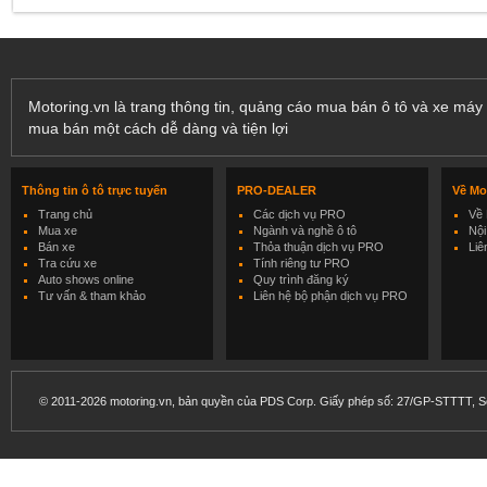
Motoring.vn là trang thông tin, quảng cáo mua bán ô tô và xe máy 
mua bán một cách dễ dàng và tiện lợi
Thông tin ô tô trực tuyến
PRO-DEALER
Về Mo
Trang chủ
Các dịch vụ PRO
Về 
Mua xe
Ngành và nghề ô tô
Nội
Bán xe
Thỏa thuận dịch vụ PRO
Liê
Tra cứu xe
Tính riêng tư PRO
Auto shows online
Quy trình đăng ký
Tư vấn & tham khảo
Liên hệ bộ phận dịch vụ PRO
© 2011-2026 motoring.vn, bản quyền của PDS Corp. Giấy phép số: 27/GP-STTTT, Sở