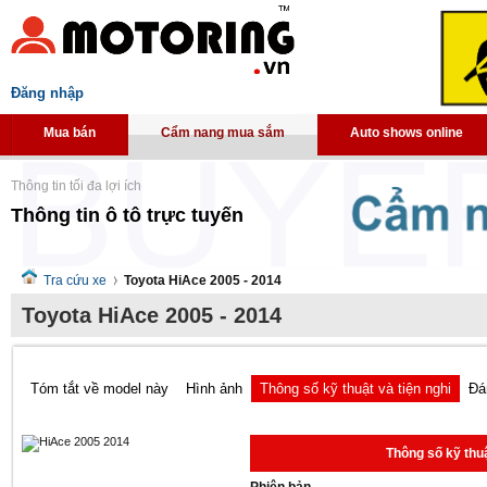
Đăng nhập
Mua bán
Cẩm nang mua sắm
Auto shows online
Thông tin tối đa lợi ích
Thông tin ô tô trực tuyến
Tra cứu xe
Toyota HiAce 2005 - 2014
Toyota HiAce 2005 - 2014
Tóm tắt về model này
Hình ảnh
Thông số kỹ thuật và tiện nghi
Đá
Thông số kỹ thuậ