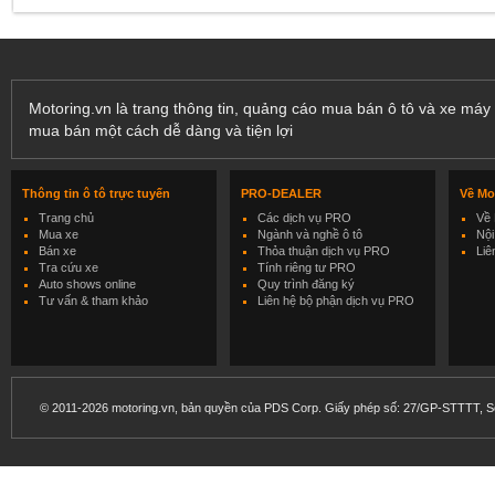
Motoring.vn là trang thông tin, quảng cáo mua bán ô tô và xe máy 
mua bán một cách dễ dàng và tiện lợi
Thông tin ô tô trực tuyến
PRO-DEALER
Về Mo
Trang chủ
Các dịch vụ PRO
Về 
Mua xe
Ngành và nghề ô tô
Nội
Bán xe
Thỏa thuận dịch vụ PRO
Liê
Tra cứu xe
Tính riêng tư PRO
Auto shows online
Quy trình đăng ký
Tư vấn & tham khảo
Liên hệ bộ phận dịch vụ PRO
© 2011-2026 motoring.vn, bản quyền của PDS Corp. Giấy phép số: 27/GP-STTTT, Sở