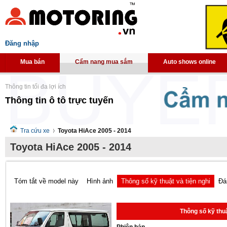
Đăng nhập
Mua bán
Cẩm nang mua sắm
Auto shows online
Thông tin tối đa lợi ích
Thông tin ô tô trực tuyến
Tra cứu xe
Toyota HiAce 2005 - 2014
Toyota HiAce 2005 - 2014
Tóm tắt về model này
Hình ảnh
Thông số kỹ thuật và tiện nghi
Đá
Thông số kỹ thuậ