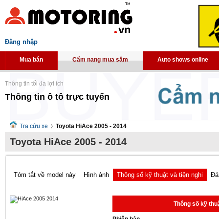
Đăng nhập
Mua bán
Cẩm nang mua sắm
Auto shows online
Thông tin tối đa lợi ích
Thông tin ô tô trực tuyến
Tra cứu xe
Toyota HiAce 2005 - 2014
Toyota HiAce 2005 - 2014
Tóm tắt về model này
Hình ảnh
Thông số kỹ thuật và tiện nghi
Đá
Thông số kỹ thuậ