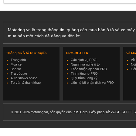
Motoring.vn là trang thông tin, quảng cáo mua bán ô tô và xe máy 
mua bán một cách dễ dàng và tiện lợi
Thông tin ô tô trực tuyến
PRO-DEALER
Về Mo
Trang chủ
Các dịch vụ PRO
Về 
Mua xe
Ngành và nghề ô tô
Nội
Bán xe
Thỏa thuận dịch vụ PRO
Liê
Tra cứu xe
Tính riêng tư PRO
Auto shows online
Quy trình đăng ký
Tư vấn & tham khảo
Liên hệ bộ phận dịch vụ PRO
© 2011-2026 motoring.vn, bản quyền của PDS Corp. Giấy phép số: 27/GP-STTTT, Sở