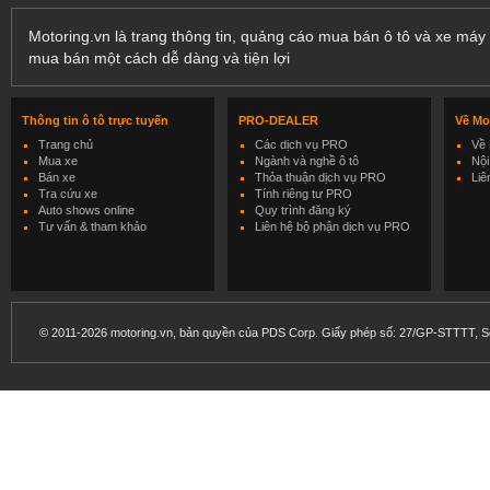
Motoring.vn là trang thông tin, quảng cáo mua bán ô tô và xe máy 
mua bán một cách dễ dàng và tiện lợi
Thông tin ô tô trực tuyến
PRO-DEALER
Về Mo
Trang chủ
Các dịch vụ PRO
Về 
Mua xe
Ngành và nghề ô tô
Nội
Bán xe
Thỏa thuận dịch vụ PRO
Liê
Tra cứu xe
Tính riêng tư PRO
Auto shows online
Quy trình đăng ký
Tư vấn & tham khảo
Liên hệ bộ phận dịch vụ PRO
© 2011-2026 motoring.vn, bản quyền của PDS Corp. Giấy phép số: 27/GP-STTTT, Sở