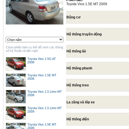
Phiên bản
Toyota Vios 1.5E MT 2009
Động cơ
Hệ thống truyền động
Chọn phiên bản cụ thể để xem các thông
số kỹ thuật và tiện nghi
Hệ thống lái
Toyota Vios 1.5G AT
2008
Hệ thống phanh
Toyota Vios 1.5E MT
2008
Hệ thống treo
Toyota Vios 1.5 Limo MT
2008
La zăng và lốp xe
Toyota Vios 1.5 Limo MT
2009
Hệ thống điện
Toyota Vios 1.5E MT
2009