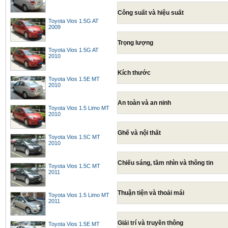
Công suất và hiệu suất
Toyota Vios 1.5G AT
2009
Trọng lượng
Toyota Vios 1.5G AT
2010
Kích thước
Toyota Vios 1.5E MT
2010
An toàn và an ninh
Toyota Vios 1.5 Limo MT
2010
Ghế và nội thất
Toyota Vios 1.5C MT
2010
Chiếu sáng, tầm nhìn và thông tin
Toyota Vios 1.5C MT
2011
Thuận tiện và thoải mái
Toyota Vios 1.5 Limo MT
2011
Giải trí và truyền thông
Toyota Vios 1.5E MT