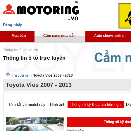
Đăng nhập
Mua bán
Cẩm nang mua sắm
Auto shows online
Thông tin tối đa lợi ích
Thông tin ô tô trực tuyến
Tra cứu xe
Toyota Vios 2007 - 2013
Toyota Vios 2007 - 2013
Tóm tắt về model này
Hình ảnh
Thông số kỹ thuật và tiện nghi
Đá
Thông số kỹ thuậ