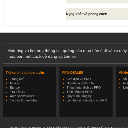
Ngoại thất và phong cách
Motoring.vn là trang thông tin, quảng cáo mua bán ô tô và xe máy 
mua bán một cách dễ dàng và tiện lợi
Thông tin ô tô trực tuyến
PRO-DEALER
Về Mo
Trang chủ
Các dịch vụ PRO
Về 
Mua xe
Ngành và nghề ô tô
Nội
Bán xe
Thỏa thuận dịch vụ PRO
Liê
Tra cứu xe
Tính riêng tư PRO
Auto shows online
Quy trình đăng ký
Tư vấn & tham khảo
Liên hệ bộ phận dịch vụ PRO