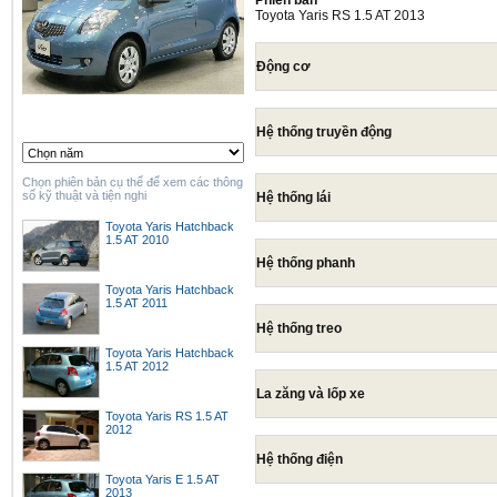
Phiên bản
Toyota Yaris RS 1.5 AT 2013
Động cơ
Hệ thống truyền động
Chọn phiên bản cụ thể để xem các thông
số kỹ thuật và tiện nghi
Hệ thống lái
Toyota Yaris Hatchback
1.5 AT 2010
Hệ thống phanh
Toyota Yaris Hatchback
1.5 AT 2011
Hệ thống treo
Toyota Yaris Hatchback
1.5 AT 2012
La zăng và lốp xe
Toyota Yaris RS 1.5 AT
2012
Hệ thống điện
Toyota Yaris E 1.5 AT
2013