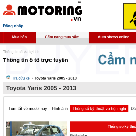
Đăng nhập
Mua bán
Cẩm nang mua sắm
Auto shows online
Thông tin tối đa lợi ích
Thông tin ô tô trực tuyến
Tra cứu xe
Toyota Yaris 2005 - 2013
Toyota Yaris 2005 - 2013
Tóm tắt về model này
Hình ảnh
Thông số kỹ thuật và tiện nghi
Đá
Thông số kỹ thuậ