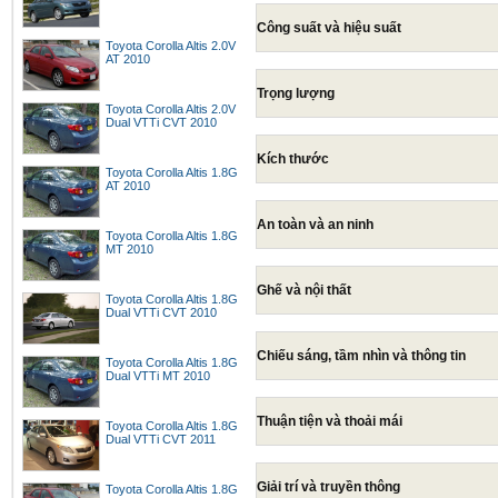
Công suất và hiệu suất
Toyota Corolla Altis 2.0V
AT 2010
Trọng lượng
Toyota Corolla Altis 2.0V
Dual VTTi CVT 2010
Kích thước
Toyota Corolla Altis 1.8G
AT 2010
An toàn và an ninh
Toyota Corolla Altis 1.8G
MT 2010
Ghế và nội thất
Toyota Corolla Altis 1.8G
Dual VTTi CVT 2010
Chiếu sáng, tầm nhìn và thông tin
Toyota Corolla Altis 1.8G
Dual VTTi MT 2010
Thuận tiện và thoải mái
Toyota Corolla Altis 1.8G
Dual VTTi CVT 2011
Giải trí và truyền thông
Toyota Corolla Altis 1.8G