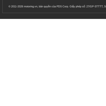
© 2011-2026 motoring.vn, bản quyền của PDS Corp. Giấy phép số: 27/GP-STTTT, Sở