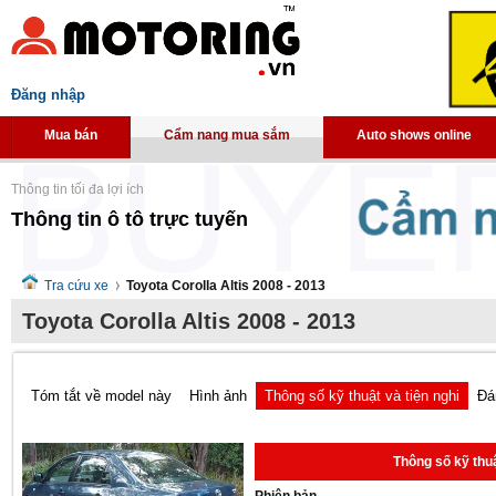
Đăng nhập
Mua bán
Cẩm nang mua sắm
Auto shows online
Thông tin tối đa lợi ích
Thông tin ô tô trực tuyến
Tra cứu xe
Toyota Corolla Altis 2008 - 2013
Toyota Corolla Altis 2008 - 2013
Tóm tắt về model này
Hình ảnh
Thông số kỹ thuật và tiện nghi
Đá
Thông số kỹ thuậ