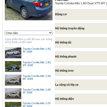
Phiên bản
Toyota Corolla Altis 1.8G Dual VTTi MT
Động cơ
Hệ thống truyền động
Chọn phiên bản cụ thể để xem các thông
số kỹ thuật và tiện nghi
Hệ thống lái
Toyota Corolla Altis 1.8G
AT 2008
Hệ thống phanh
Toyota Corolla Altis 1.8G
MT 2008
Hệ thống treo
Toyota Corolla Altis 1.8G
MT 2009
La zăng và lốp xe
Toyota Corolla Altis 1.8G
AT 2009
Hệ thống điện
Toyota Corolla Altis 2.0V
AT 2009