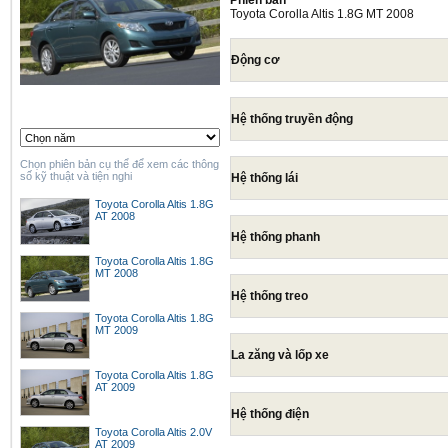
Phiên bản
Toyota Corolla Altis 1.8G MT 2008
Động cơ
Hệ thống truyền động
Chọn phiên bản cụ thể để xem các thông
số kỹ thuật và tiện nghi
Hệ thống lái
Toyota Corolla Altis 1.8G
AT 2008
Hệ thống phanh
Toyota Corolla Altis 1.8G
MT 2008
Hệ thống treo
Toyota Corolla Altis 1.8G
MT 2009
La zăng và lốp xe
Toyota Corolla Altis 1.8G
AT 2009
Hệ thống điện
Toyota Corolla Altis 2.0V
AT 2009