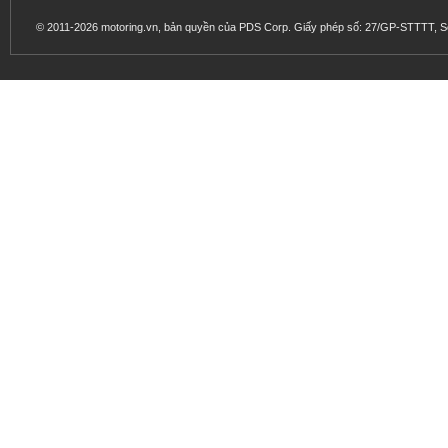
© 2011-2026 motoring.vn, bản quyền của PDS Corp. Giấy phép số: 27/GP-STTTT, Sở