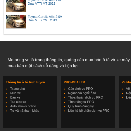
Toyota Corolla Altis 1.8G
Dual VTTi MT 2013
Toyota Corolla Altis 2.0V
Dual VTTi CVT 2013
Motoring.vn là trang thông tin, quảng cáo mua bán ô tô và xe máy 
mua bán một cách dễ dàng và tiện lợi
Thông tin ô tô trực tuyến
PRO-DEALER
Về Mo
Trang chủ
Các dịch vụ PRO
Về 
Mua xe
Ngành và nghề ô tô
Nội
Bán xe
Thỏa thuận dịch vụ PRO
Liê
Tra cứu xe
Tính riêng tư PRO
Auto shows online
Quy trình đăng ký
Tư vấn & tham khảo
Liên hệ bộ phận dịch vụ PRO