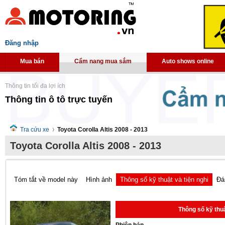
Đăng nhập
Mua bán
Cẩm nang mua sắm
Auto shows online
Thông tin tối đa lợi ích
Thông tin ô tô trực tuyến
Tra cứu xe
Toyota Corolla Altis 2008 - 2013
Toyota Corolla Altis 2008 - 2013
Tóm tắt về model này
Hình ảnh
Thông số kỹ thuật và tiện nghi
Đá
Thông số kỹ thuậ