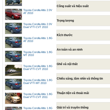
Công suất và hiệu suất
Toyota Corolla Altis 2.0V
AT 2010
Trọng lượng
Toyota Corolla Altis 2.0V
Dual VTTi CVT 2010
Kích thước
Toyota Corolla Altis 1.8G
AT 2010
An toàn và an ninh
Toyota Corolla Altis 1.8G
MT 2010
Ghế và nội thất
Toyota Corolla Altis 1.8G
Dual VTTi CVT 2010
Chiếu sáng, tầm nhìn và thông tin
Toyota Corolla Altis 1.8G
Dual VTTi MT 2010
Thuận tiện và thoải mái
Toyota Corolla Altis 1.8G
Dual VTTi CVT 2011
Giải trí và truyền thông
Toyota Corolla Altis 1.8G