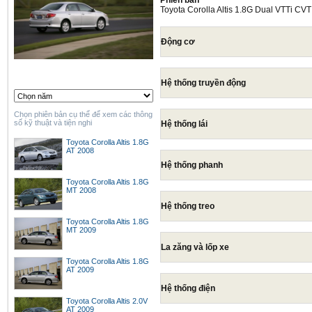
Phiên bản
Toyota Corolla Altis 1.8G Dual VTTi CV
Động cơ
Hệ thống truyền động
Chọn phiên bản cụ thể để xem các thông
số kỹ thuật và tiện nghi
Hệ thống lái
Toyota Corolla Altis 1.8G
AT 2008
Hệ thống phanh
Toyota Corolla Altis 1.8G
MT 2008
Hệ thống treo
Toyota Corolla Altis 1.8G
MT 2009
La zăng và lốp xe
Toyota Corolla Altis 1.8G
AT 2009
Hệ thống điện
Toyota Corolla Altis 2.0V
AT 2009