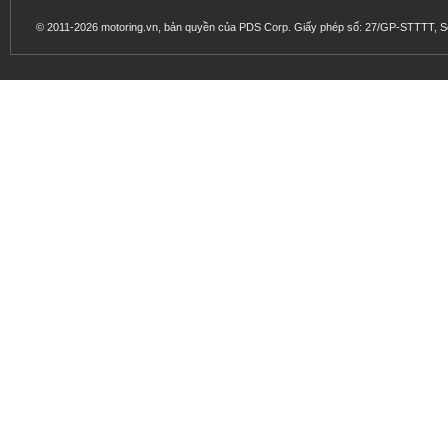
© 2011-2026 motoring.vn, bản quyền của PDS Corp. Giấy phép số: 27/GP-STTTT, Sở