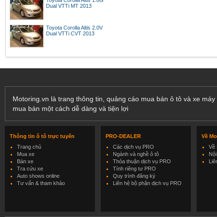
Toyota Corolla Altis 1.8G
Dual VTTi MT 2013
Toyota Corolla Altis 2.0V
Dual VTTi CVT 2013
Motoring.vn là trang thông tin, quảng cáo mua bán ô tô và xe máy 
mua bán một cách dễ dàng và tiện lợi
Thông tin ô tô trực tuyến
PRO-DEALER
Về Mo
Trang chủ
Các dịch vụ PRO
Về 
Mua xe
Ngành và nghề ô tô
Nội
Bán xe
Thỏa thuận dịch vụ PRO
Liê
Tra cứu xe
Tính riêng tư PRO
Auto shows online
Quy trình đăng ký
Tư vấn & tham khảo
Liên hệ bộ phận dịch vụ PRO