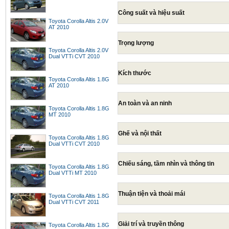
Công suất và hiệu suất
Toyota Corolla Altis 2.0V
AT 2010
Trọng lượng
Toyota Corolla Altis 2.0V
Dual VTTi CVT 2010
Kích thước
Toyota Corolla Altis 1.8G
AT 2010
An toàn và an ninh
Toyota Corolla Altis 1.8G
MT 2010
Ghế và nội thất
Toyota Corolla Altis 1.8G
Dual VTTi CVT 2010
Chiếu sáng, tầm nhìn và thông tin
Toyota Corolla Altis 1.8G
Dual VTTi MT 2010
Thuận tiện và thoải mái
Toyota Corolla Altis 1.8G
Dual VTTi CVT 2011
Giải trí và truyền thông
Toyota Corolla Altis 1.8G