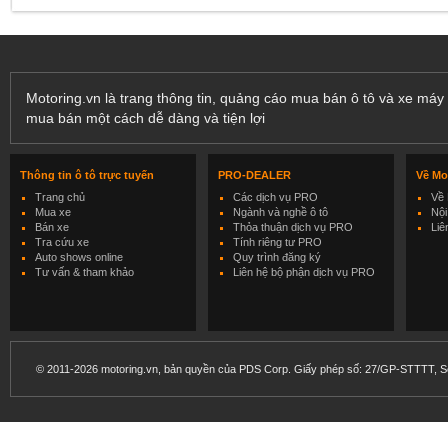
Motoring.vn là trang thông tin, quảng cáo mua bán ô tô và xe máy 
mua bán một cách dễ dàng và tiện lợi
Thông tin ô tô trực tuyến
PRO-DEALER
Về Mo
Trang chủ
Các dịch vụ PRO
Về 
Mua xe
Ngành và nghề ô tô
Nội
Bán xe
Thỏa thuận dịch vụ PRO
Liê
Tra cứu xe
Tính riêng tư PRO
Auto shows online
Quy trình đăng ký
Tư vấn & tham khảo
Liên hệ bộ phận dịch vụ PRO
© 2011-2026 motoring.vn, bản quyền của PDS Corp. Giấy phép số: 27/GP-STTTT, Sở