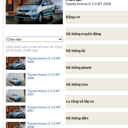
Phiên bản
Toyota Innova G 2.0 MT 2008
Động cơ
Hệ thống truyền động
Chọn phiên bản cụ thể để xem các thông
số kỹ thuật và tiện nghi
Hệ thống lái
Toyota Innova G 2.0 MT
2006
Hệ thống phanh
Toyota Innova J 2.0 MT
2006
Hệ thống treo
Toyota Innova J 2.0 MT
2007
La zăng và lốp xe
Toyota Innova G 2.0 MT
2007
Hệ thống điện
Toyota Innova G 2.0 MT
2008