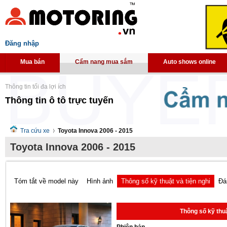
Đăng nhập
Mua bán
Cẩm nang mua sắm
Auto shows online
Thông tin tối đa lợi ích
Thông tin ô tô trực tuyến
Tra cứu xe
Toyota Innova 2006 - 2015
Toyota Innova 2006 - 2015
Tóm tắt về model này
Hình ảnh
Thông số kỹ thuật và tiện nghi
Đá
Thông số kỹ thuậ