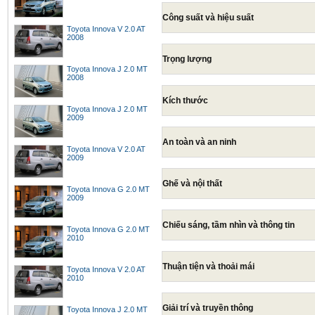
Công suất và hiệu suất
Toyota Innova V 2.0 AT
2008
Trọng lượng
Toyota Innova J 2.0 MT
2008
Kích thước
Toyota Innova J 2.0 MT
2009
An toàn và an ninh
Toyota Innova V 2.0 AT
2009
Ghế và nội thất
Toyota Innova G 2.0 MT
2009
Chiếu sáng, tầm nhìn và thông tin
Toyota Innova G 2.0 MT
2010
Thuận tiện và thoải mái
Toyota Innova V 2.0 AT
2010
Giải trí và truyền thông
Toyota Innova J 2.0 MT