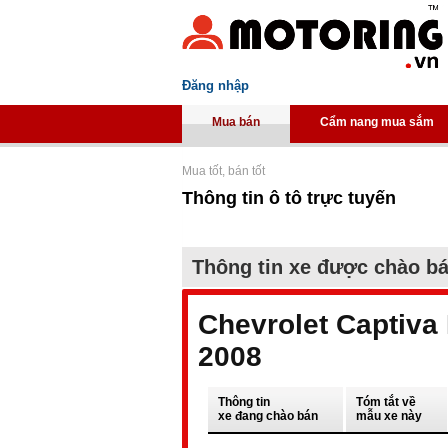
Đăng nhập
Mua bán
Cẩm nang mua sắm
Mua tốt, bán tốt
Thông tin ô tô trực tuyến
Thông tin xe được chào b
Chevrolet Captiva
2008
Thông tin
Tóm tắt về
xe đang chào bán
mẫu xe này