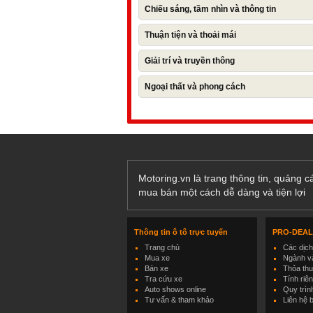
Chiếu sáng, tầm nhìn và thông tin
Thuận tiện và thoải mái
Giải trí và truyền thông
Ngoại thất và phong cách
Motoring.vn là trang thông tin, quảng 
mua bán một cách dễ dàng và tiện lợi
Thông tin ô tô trực tuyến
PRO-DEA
Trang chủ
Các dịc
Mua xe
Ngành và
Bán xe
Thỏa th
Tra cứu xe
Tính riê
Auto shows online
Quy trìn
Tư vấn & tham khảo
Liên hệ 