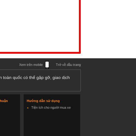
Xem trên mobile
Trở về đầu trang
n toàn quốc có thể gặp gỡ, giao dịch
thuận
Hướng dẫn sử dụng
Tiện ích cho người mua xe