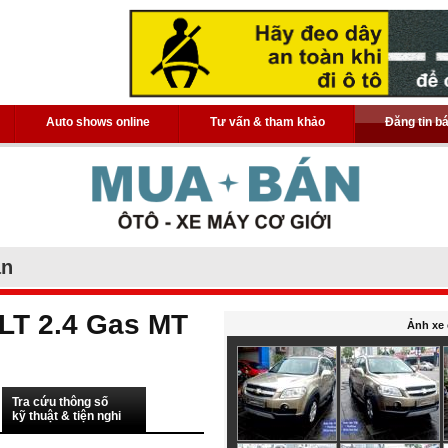
Auto shows online
Tư vấn & tham khảo
Đăng tin b
án
 LT 2.4 Gas MT
Ảnh xe 
Tra cứu thông số
kỹ thuật & tiện nghi