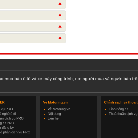
cáo mua bán ô tô và xe máy công trình, nơi người mua và người bán trê
LER
Về Motoring.vn
Chính sách và thoả 
h vụ PRO
Về Motoring.vn
Tính riêng tư
 nghề ô tô
Nội dung
Thoả thuận dịch vụ
uận dịch vụ PRO
Liên hệ
ng tư PRO
h đăng ký
bộ phận dịch vụ PRO