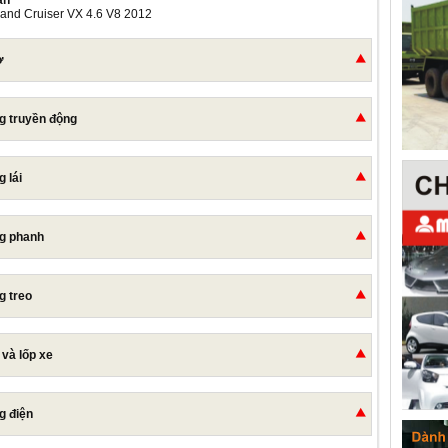
ản
Land Cruiser VX 4.6 V8 2012
ơ
g truyền động
 lái
g phanh
g treo
 và lốp xe
g điện