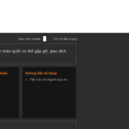
Xem trên mobile
Trở về đầu trang
n toàn quốc có thể gặp gỡ, giao dịch
thuận
Hướng dẫn sử dụng
Tiện ích cho người mua xe