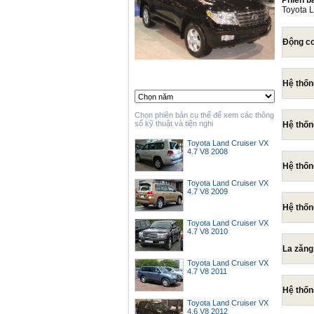
Phiên b
Toyota 
Động c
Hệ thốn
Chọn phiên bản cụ thể để xem các thông
số kỹ thuật và tiện nghi
Hệ thống
Toyota Land Cruiser VX
4.7 V8 2008
Hệ thốn
Toyota Land Cruiser VX
4.7 V8 2009
Hệ thốn
Toyota Land Cruiser VX
4.7 V8 2010
La zăng
Toyota Land Cruiser VX
4.7 V8 2011
Hệ thốn
Toyota Land Cruiser VX
4.6 V8 2012