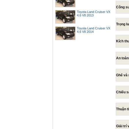
Công su
Toyota Land Cruiser VX
4.6 V8 2013
Trọng l
Toyota Land Cruiser VX
4.6 V8 2014
Kích t
An toàn
Ghế và 
Chiếu s
Thuận t
Giải trí