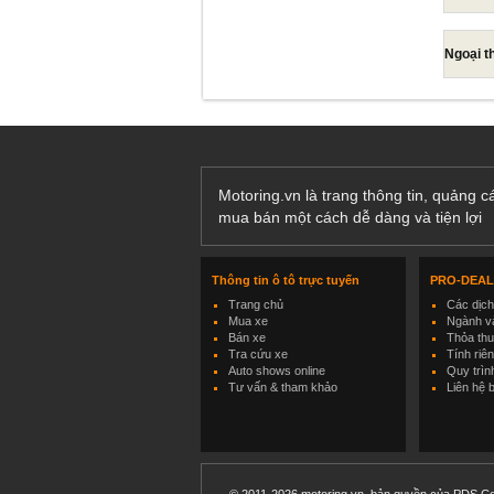
Ngoại t
Motoring.vn là trang thông tin, quảng 
mua bán một cách dễ dàng và tiện lợi
Thông tin ô tô trực tuyến
PRO-DEA
Trang chủ
Các dịc
Mua xe
Ngành và
Bán xe
Thỏa th
Tra cứu xe
Tính riê
Auto shows online
Quy trìn
Tư vấn & tham khảo
Liên hệ 