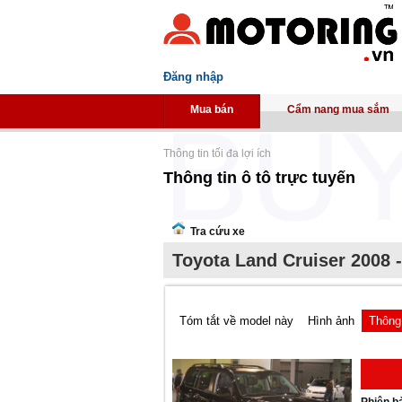
Đăng nhập
Mua bán
Cẩm nang mua sắm
Thông tin tối đa lợi ích
Thông tin ô tô trực tuyến
Tra cứu xe
Toyota Land Cruiser 2008 
Tóm tắt về model này
Hình ảnh
Thông 