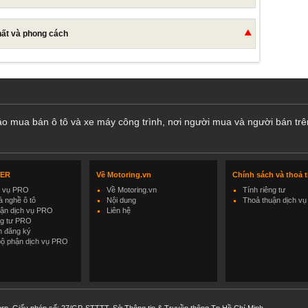
hất và phong cách
cáo mua bán ô tô và xe máy công trình, nơi người mua và người bán trê
LER
Về Motoring.vn
Chính sách và thoả 
h vụ PRO
Về Motoring.vn
Tính riêng tư
 nghề ô tô
Nội dung
Thoả thuận dịch vụ
uận dịch vụ PRO
Liên hệ
ng tư PRO
h đăng ký
bộ phận dịch vụ PRO