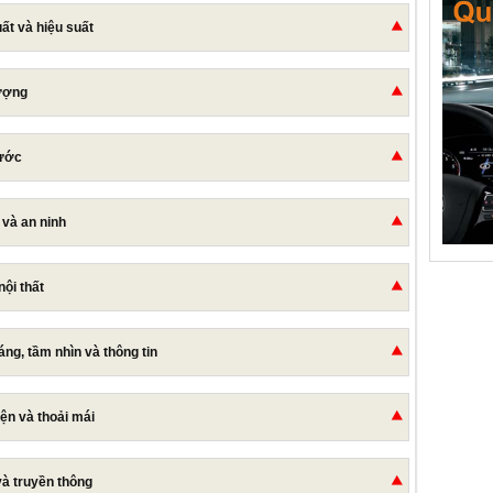
ất và hiệu suất
ượng
hước
 và an ninh
nội thất
áng, tầm nhìn và thông tin
iện và thoải mái
 và truyền thông