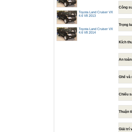
Công su
Toyota Land Cruiser VX
4.6 V8 2013
Trọng l
Toyota Land Cruiser VX
4.6 V8 2014
Kích t
An toàn
Ghế và 
Chiếu s
Thuận t
Giải trí