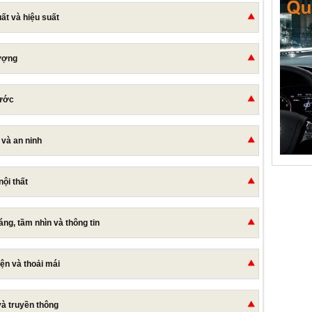
ất và hiệu suất
ượng
hước
 và an ninh
nội thất
áng, tầm nhìn và thông tin
iện và thoải mái
 và truyền thông