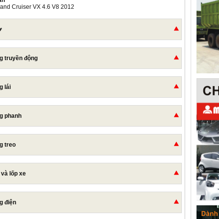
ản
Land Cruiser VX 4.6 V8 2012
ơ
g truyền động
 lái
g phanh
g treo
 và lốp xe
g điện