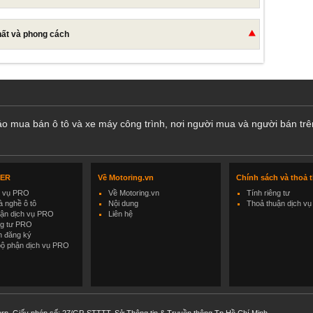
hất và phong cách
cáo mua bán ô tô và xe máy công trình, nơi người mua và người bán trê
LER
Về Motoring.vn
Chính sách và thoả 
h vụ PRO
Về Motoring.vn
Tính riêng tư
 nghề ô tô
Nội dung
Thoả thuận dịch vụ
uận dịch vụ PRO
Liên hệ
ng tư PRO
h đăng ký
bộ phận dịch vụ PRO