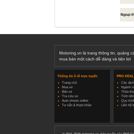
Ngoại t
Motoring.vn là trang thông tin, quảng 
mua bán một cách dễ dàng và tiện lợi
Thông tin ô tô trực tuyến
PRO-DEA
Trang chủ
Các dịc
Mua xe
Ngành và
Bán xe
Thỏa th
Tra cứu xe
Tính riê
Auto shows online
Quy trìn
Tư vấn & tham khảo
Liên hệ 