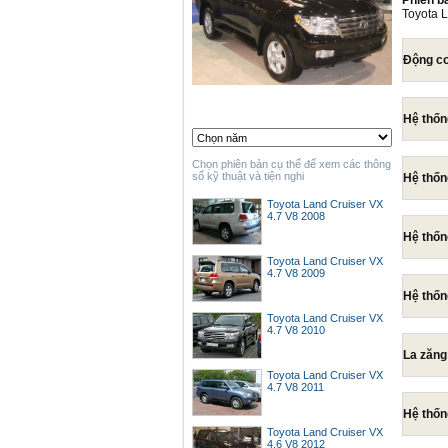
Phiên b
Toyota 
Động c
Hệ thốn
Chọn phiên bản cụ thể để xem các thông
số kỹ thuật và tiện nghi
Hệ thống
Toyota Land Cruiser VX
4.7 V8 2008
Hệ thốn
Toyota Land Cruiser VX
4.7 V8 2009
Hệ thốn
Toyota Land Cruiser VX
4.7 V8 2010
La zăng
Toyota Land Cruiser VX
4.7 V8 2011
Hệ thốn
Toyota Land Cruiser VX
4.6 V8 2012