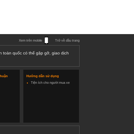
Xem trên mobile
Trở về đầu trang
n toàn quốc có thể gặp gỡ, giao dịch
thuận
Hướng dẫn sử dụng
Tiện ích cho người mua xe